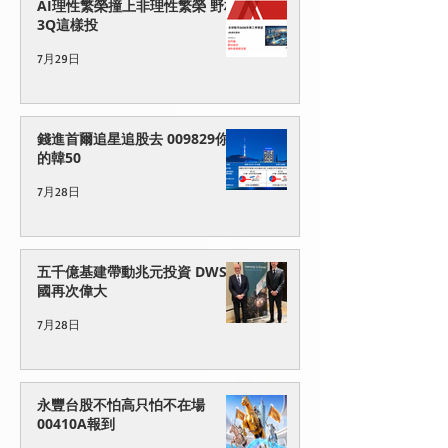
AI理性繁榮撞上非理性繁榮 野村
3Q這樣投
7月29日
錢進首爾追星追股去 009829你
的韓50
7月28日
五千億基建帶動兆元投資 DWS德
國再次偉大
7月28日
永豐台股不怕高只怕不在場
00410A報到