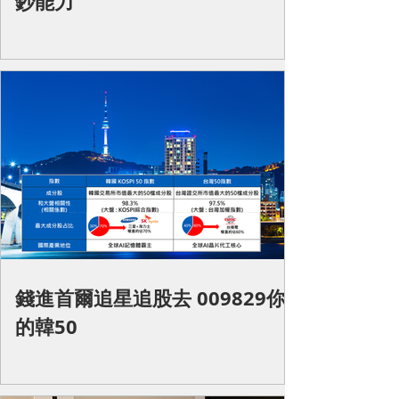
鈔能力
錢進首爾追星追股去 009829你
的韓50