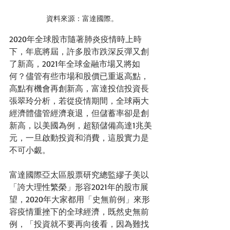
資料來源：富達國際。
2020年全球股市隨著肺炎疫情時上時
下，年底將屆，許多股市跌深反彈又創
了新高，2021年全球金融市場又將如
何？儘管有些市場和股價已重返高點，
高點有機會再創新高，富達投信投資長
張翠玲分析，若從疫情期間，全球兩大
經濟體儘管經濟衰退，但儲蓄率卻是創
新高，以美國為例，超額儲備高達1兆美
元，一旦啟動投資和消費，這股實力是
不可小覷。
富達國際亞太區股票研究總監繆子美以
「誇大理性繁榮」形容2021年的股市展
望，2020年大家都用「史無前例」來形
容疫情重挫下的全球經濟，既然史無前
例，「投資就不要再向後看，因為難找