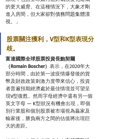
的更大威脅。在這種情況下，大象才剛
進入房間，但大家卻對
債務問題集體漠
視
。」
股票關注獲利，V型和K型表現分
歧。
富達國際全球股票投資長鮑契爾
（Romain Boscher）
表示，在2020年大
部分時間，由於第一波疫情爆發後的貨
幣及財政政策刺激力度帶來信心，投資
者普遍預期經濟處於最佳情境並可望呈
現V型復甦。然而字母經濟中還有另一個
英文字母 — K型狀況有機會出現，即個
別行業股和個別股票被市場視為贏家及
輸家後，勝負兩方之間的估值將出現巨
大的差距。