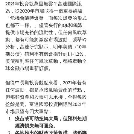
2021年投資就萬里無雲？富達國際認
為，從2020年市場取得一個重要經驗
「危機會隨時爆發，而每次爆發的形式
也都不一樣。」儘管央行的QE和鴿派，
提供市場充裕的流動性，但任何風吹草
動，都有可能將激起市場波動，張翠玲
分析，富達研究顯示，明年美債（10年
期公債）殖利率有機會揚升到1.1-1.2%，
美債殖利率任何風吹草動，都將牽動全
球金融市場重新訂價。
但從中長期投資觀點來看，2021年若有
任何波動，都是承接風險資產的時點，
但那類資產和股票可以承接，全視每股
盈餘是問。富達國際投資團隊對2021年
市場展望有四大重點： 
疫苗或可助扭轉大局，但預料短期
經濟損失無可避免。
各地推出的財政政策規模，將影響