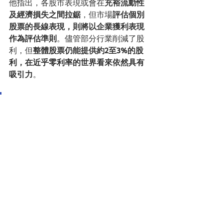
他指出，各股市表現或會在
充裕流動性
及經濟損失之間拉鋸
，但市場
評估個別
股票的長線表現，則將以企業獲利表現
作為評估準則
。儘管部分行業削減了股
利，但
整體股票仍能提供約2至3%的股
利，在近乎零利率的世界看來依然具有
吸引力
。
Fed不升息，但若疫情好轉，通
膨上揚，小心「存續期暴走」
富達國際全球固定收益投資長艾利斯
（Steve Ellis）認為，各地央行一直站在
前線對抗新冠疫情危機，倘若美國財政
紓困受限，央行將繼續擔當應對疫情影
響的要角。幾乎沒有跡象顯示央行將縮
減資產負債表規模或升息。