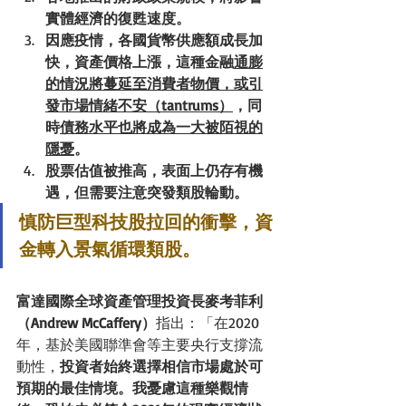
實體經濟的復甦速度。
因應疫情，各國貨幣供應額成長加
快，資產價格上漲，這種金融
通膨
的情況將蔓延至消費者物價，或引
發市場情緒不安（tantrums）
，同
時
債務水平也將成為一大被陌視的
隱憂
。
股票估值被推高，表面上仍存有機
遇，但需要注意突發類股輪動。
慎防巨型科技股拉回的衝擊，資
金轉入景氣循環類股。
富達國際全球資產管理投資長麥考菲利
（Andrew McCaffery）
指出：「在2020
年，基於美國聯準會等主要央行支撐流
動性，
投資者始終選擇相信市場處於可
預期的最佳情境。我憂慮這種樂觀情