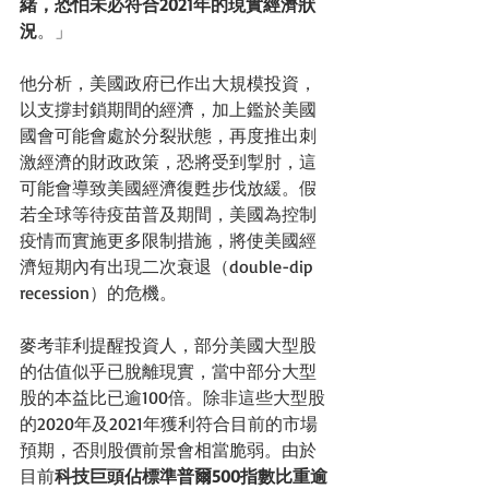
緒，恐怕未必符合2021年的現實經濟狀
況
。」
他分析，美國政府已作出大規模投資，
以支撐封鎖期間的經濟，加上鑑於美國
國會可能會處於分裂狀態，再度推出刺
激經濟的財政政策，恐將受到掣肘，這
可能會導致美國經濟復甦步伐放緩。假
若全球等待疫苗普及期間，美國為控制
疫情而實施更多限制措施，將使美國經
濟短期內有出現二次衰退（double-dip 
recession）的危機。
麥考菲利提醒投資人，部分美國大型股
的估值似乎已脫離現實，當中部分大型
股的本益比已逾100倍。除非這些大型股
的2020年及2021年獲利符合目前的市場
預期，否則股價前景會相當脆弱。由於
目前
科技巨頭佔標準普爾500指數比重逾