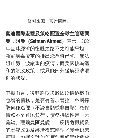
資料來源：富達國際。
富達國際宏觀及策略配置全球主管薩爾
曼．阿曼（Salman Ahmed）
表示，2021
年全球經濟的復甦之路不太可能平坦。
新冠病毒疫苗的推出恐為時已晚，無法
阻止另一波嚴重的疫情，而美國較為溫
和的財政政策，或只能部分緩解經濟混
亂的狀況。
中期而言，復甦將取決於因疫情危機而
急增的債務，是否有善加管控，各國採
取何種途徑（不論自願或非自願）確保
債務不至難以負荷，債務持續性是一大
關鍵。薩爾曼阿曼說：「疫情危機觸發
的宏觀政策及經濟模式轉型／變革仍未
顯現，包括全球如何應對氣候變化造成