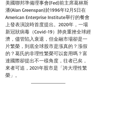
美國聯邦準備理事會(Fed)前主席葛林斯
潘(Alan Greenspan)於1996年12月5日在
American Enterprise Institute舉行的餐會
上發表演說時首度提出。2020年，一場
新冠狀病毒（Covid-19）肺炎重挫全球經
濟，儘管陷入衰退，但金融市場卻是一
片繁榮，到底全球股市是漲真的？漲假
的？葛氏的非理性繁榮可以套用嗎？富
達國際卻提出不一樣角度，往者已矣，
來者可追，2021年股市是「誇大理性繁
榮」。