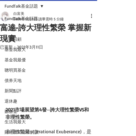
FundTalk基金話題
白富美
FundTalk基金話題
2020年12月9日
讀畢需時 5 分鐘
富達-誇大理性繁榮 掌握新
話基金
現實
前瞻回顧
已更新：
2021年3月11日
基金我最大
基金我最優
聰明買基金
債券天地
新聞點評
退休趣
2021市場展望第4發─誇大理性繁榮VS和
聽基金
非理性繁榮。
生活我最大
非理性繁榮（(Irrational Exuberance)，是
財經新聞這樣解讀