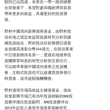
額則已佔四成，未來在一帶一路持續整
合與發展下，有望對參與國經濟與貿易
帶來更多的效益，具備更好的投資價
值。
野村中國境內新興債券基金，由野村投
信在地之固定收益部負責研究分析與建
構投資組合，野村投信目前整體亞債基
金規模高達新台幣144億元，在投信業者
中亞債規模排名第一；透過在地債券投
資團隊零時差的研究分析與交易功力，
可以精準掌握中國境內債券之投資機
會，主動式投資也可以趁優質債券發行
時買進，追求超額報酬機會。
野村邊境市場高收益主權債基金，係由
前進新興市場已有25年投資經驗的NN投
資夥伴擔任投資顧問，NN投資夥伴自
2013年起投入邊境市場債券策略研究，