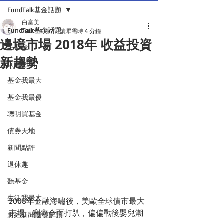
FundTalk基金話題
白富美
FundTalk基金話題
2018年8月6日
讀畢需時 4 分鐘
邊境市場 2018年 收益投資
話基金
新趨勢
前瞻回顧
基金我最大
基金我最優
聰明買基金
債券天地
新聞點評
退休趣
聽基金
生活我最大
2008年金融海嘯後，美歐全球債市最大
市場，利率全面打趴，偏偏戰後嬰兒潮
財經新聞這樣解讀