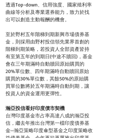
透過Top-down、信用強度、國家殖利率
曲線等分析及專業選券能力，致力於找
出可以創造主動報酬的機會。
至於野村五年階梯到期新興市場債券基
金，則採用由野村投信領先業界首創的
階梯到期策略，若投資人全部資產皆持
有至第五年的到期日(中途不贖回)，基金
會在三年期滿時自動贖回原始購買的
20%單位數、四年期滿時自動贖回原始
購買的30%單位數，其餘50%的原始購
買單位數將於五年期滿時自動到期，讓
投資人的資金運用更彈性。
瀚亞投信看好印度債市契機
台灣印度基金市占率高達八成的瀚亞投
信，繼去年推出台灣第一檔印度債券基
金─瀚亞策略印度傘型基金之印度策略收
益債券基金，今年再拉再厲推出印度基