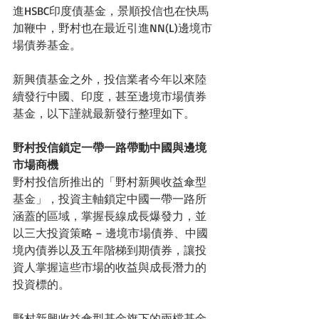
進HSBC印度債基金，景順投信也在快馬
加鞭中，野村也在最近引進NN(L)邊境市
場債券基金。
新興債基金之外，投信業者今年以來陸
續發行中國、印度，甚至邊境市場債券
基金，以下謹就最新發行整理如下。
野村投信鎖定一帶一路帶動中國與邊境
市場商機
野村投信所推出的「野村新興收益傘型
基金」，投資主軸鎖定中國一帶一路所
涵蓋的區域，掌握長線成長爆發力，並
以三大投資策略 – 邊境市場債券、中國
境內債券以及五年階梯到期債券，讓投
資人掌握這些市場的收益與成長潛力的
投資標的。
野村新興收益傘型基金旗下的兩檔基金 