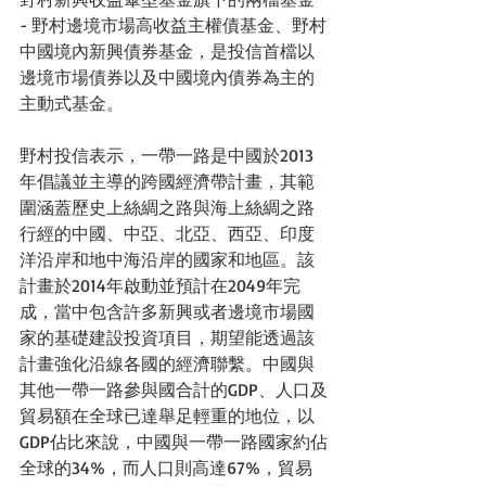
- 野村邊境市場高收益主權債基金、野村
中國境內新興債券基金，是投信首檔以
邊境市場債券以及中國境內債券為主的
主動式基金。
野村投信表示，一帶一路是中國於2013
年倡議並主導的跨國經濟帶計畫，其範
圍涵蓋歷史上絲綢之路與海上絲綢之路
行經的中國、中亞、北亞、西亞、印度
洋沿岸和地中海沿岸的國家和地區。該
計畫於2014年啟動並預計在2049年完
成，當中包含許多新興或者邊境市場國
家的基礎建設投資項目，期望能透過該
計畫強化沿線各國的經濟聯繫。中國與
其他一帶一路參與國合計的GDP、人口及
貿易額在全球已達舉足輕重的地位，以
GDP佔比來說，中國與一帶一路國家約佔
全球的34%，而人口則高達67%，貿易