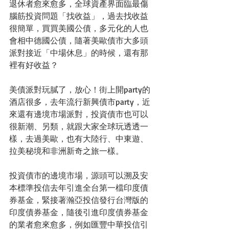
退休者愈來愈多，全球資產界面臨最傷
腦筋投資問題「找收益」，過去找收益
很簡單，買買美國公債，多元化的人也
會相中德國公債，隨著美歐債市大多頭
派對接近「中場休息」的時候，還有那
裡有好收益？
美債派對玩膩了，放心！街上開party的
酒店很多，去年流行新興債市party，近
來還有邊境市場派對，投資債市也可以
很新潮、另類，就跟大家全球玩透透一
樣，去過美歐，也有大陸行、中東遊、
拉美秘境和非洲新奇之旅一樣。
投資債市的邊境市場，源頭可以溯及安
本標準投信去年引進全台第一檔印度債
券基金，緊接著瀚亞投信發行台灣版的
印度債券基金，隨後引進印度債券基金
的業者愈來愈多，例如匯豐中華投信引