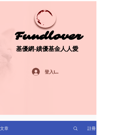
Fundlover
Fundlover
基優網-績優基金人人愛
基優網-績優基金人人愛
登入Log In
註冊
文章