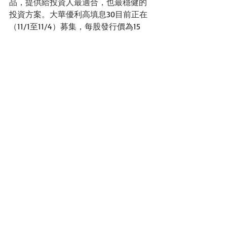
品，提供給投資人最適合，也最穩健的
投資方案。大華優利高填息30目前正在
（11/1至11/4）募集，每股發行價為15
元。
新基金介紹係新金融商品即將上架，筆
者參與相關法說和媒體發表現後的新基
金分享，沒有任何推薦和置入，對新基
金有興趣者，宜自行判斷自己的風險承
受力，明辨投資標的合適性，投資有賺
有賠，投資人前宜詳閱相關基金資訊。
大華銀
00918
大華優利高填息30
話基金