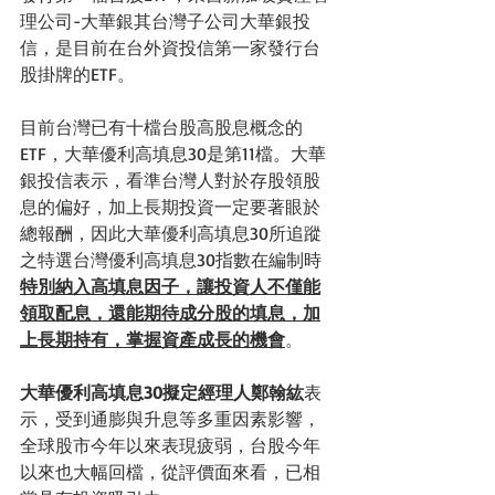
理公司-大華銀其台灣子公司大華銀投
信，是目前在台外資投信第一家發行台
股掛牌的ETF。
目前台灣已有十檔台股高股息概念的
ETF，大華優利高填息30是第11檔。大華
銀投信表示，看準台灣人對於存股領股
息的偏好，加上長期投資一定要著眼於
總報酬，因此大華優利高填息30所追蹤
之特選台灣優利高填息30指數在編制時
特別納入高填息因子，讓投資人不僅能
領取配息，還能期待成分股的填息，加
上長期持有，掌握資產成長的機會
。
大華優利高填息30擬定經理人鄭翰紘
表
示，受到通膨與升息等多重因素影響，
全球股市今年以來表現疲弱，台股今年
以來也大幅回檔，從評價面來看，已相