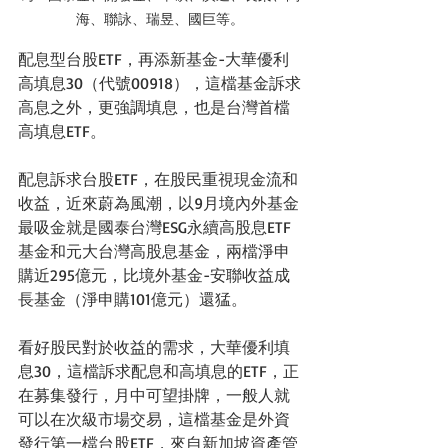
海、聯詠、瑞昱、國巨等。
配息型台股ETF，再添新基金-大華優利
高填息30（代號00918），這檔基金訴求
高息之外，更強調填息，也是台灣首檔
高填息ETF。
配息訴求台股ETF，在股民重視現金流和
收益，近來蔚為風潮，以9月境內外基金
最吸金就是國泰台灣ESG永續高股息ETF
基金和元大台灣高股息基金，兩檔淨申
購近295億元，比境外基金-安聯收益成
長基金（淨申購101億元）還猛。
看好股民對於收益的需求，大華優利填
息30，這檔訴求配息和高填息的ETF，正
在募集發行，月中可望掛牌，一般人就
可以在次級市場交易，這檔基金是外資
發行第一檔台股ETF，來自新加坡資產管