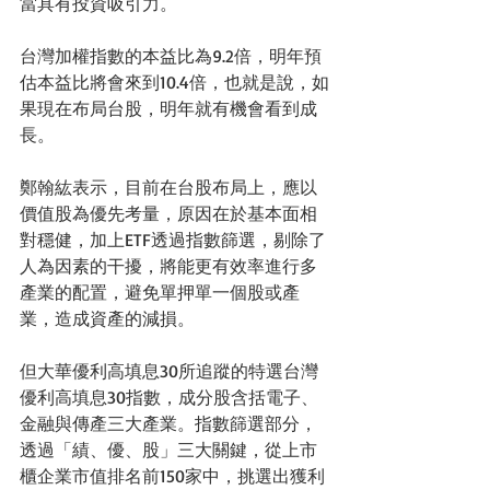
當具有投資吸引力。
台灣加權指數的本益比為9.2倍，明年預
估本益比將會來到10.4倍，也就是說，如
果現在布局台股，明年就有機會看到成
長。
鄭翰紘表示，目前在台股布局上，應以
價值股為優先考量，原因在於基本面相
對穩健，加上ETF透過指數篩選，剔除了
人為因素的干擾，將能更有效率進行多
產業的配置，避免單押單一個股或產
業，造成資產的減損。
但大華優利高填息30所追蹤的特選台灣
優利高填息30指數，成分股含括電子、
金融與傳產三大產業。指數篩選部分，
透過「績、優、股」三大關鍵，從上市
櫃企業市值排名前150家中，挑選出獲利