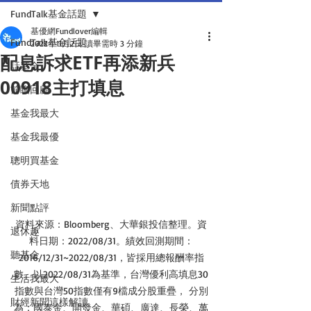
FundTalk基金話題
基優網Fundlover編輯
FundTalk基金話題
2022年11月2日
讀畢需時 3 分鐘
配息訴求ETF再添新兵
話基金
00918主打填息
前瞻回顧
基金我最大
基金我最優
聰明買基金
債券天地
新聞點評
資料來源：Bloomberg、大華銀投信整理。資
退休趣
料日期：2022/08/31。績效回測期間：
聽基金
2016/12/31~2022/08/31，皆採用總報酬率指
數。以2022/08/31為基準，台灣優利高填息30
生活我最大
指數與台灣50指數僅有9檔成分股重疊， 分別
財經新聞這樣解讀
為：國泰金、開發金、華碩、廣達、長榮、萬