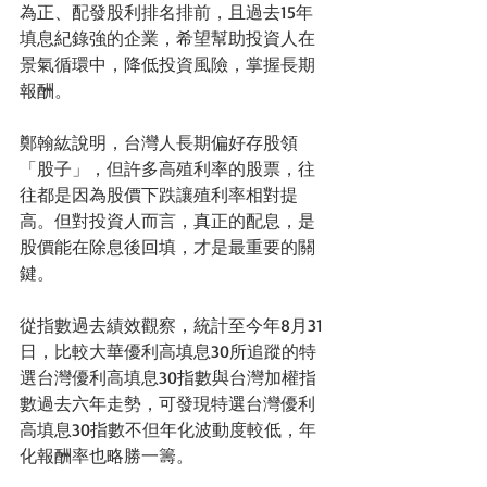
為正、配發股利排名排前，且過去15年
填息紀錄強的企業，希望幫助投資人在
景氣循環中，降低投資風險，掌握長期
報酬。
鄭翰紘說明，台灣人長期偏好存股領
「股子」，但許多高殖利率的股票，往
往都是因為股價下跌讓殖利率相對提
高。但對投資人而言，真正的配息，是
股價能在除息後回填，才是最重要的關
鍵。
從指數過去績效觀察，統計至今年8月31
日，比較大華優利高填息30所追蹤的特
選台灣優利高填息30指數與台灣加權指
數過去六年走勢，可發現特選台灣優利
高填息30指數不但年化波動度較低，年
化報酬率也略勝一籌。