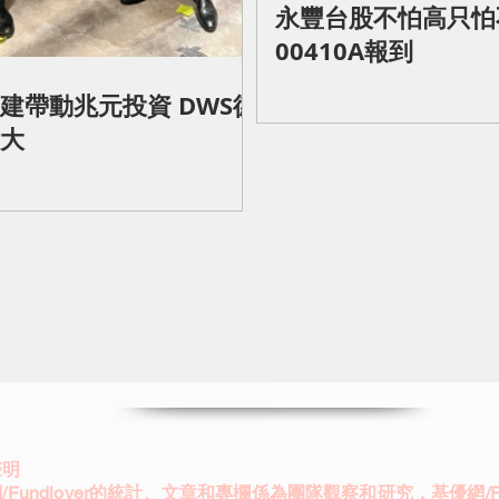
永豐台股不怕高只怕
00410A報到
建帶動兆元投資 DWS德
大
聲明
/Fundlover的統計、文章和專欄係為團隊觀察和研究，基優網/Fun