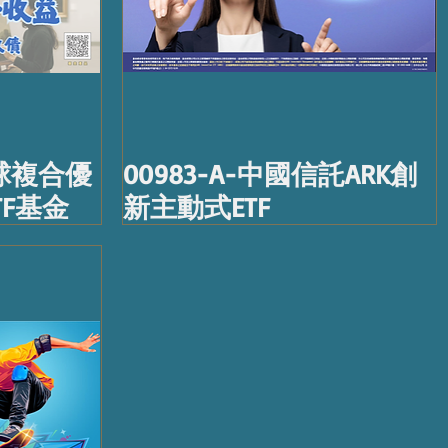
環球複合優
00983-A-中國信託ARK創
F基金
新主動式ETF