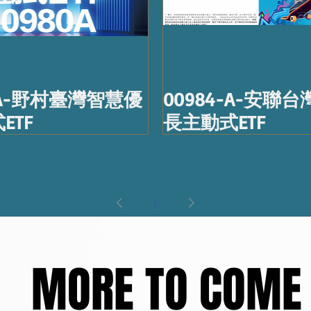
0-A-野村臺灣智慧優
00984-A-安聯
ETF
長主動式ETF
1
MORE TO COME
MORE TO COME