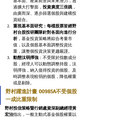
基本面、產業前景與未來潛力，透
過擴大打擊面，
投資廣度三倍跳
，
由廣而深、逐步篩選個股與建構投
資組合。
重視基本面研究：每檔股票皆經野
村台股投研團隊針對各面向進行分
析
，基金投資策略將綜合考量市
值，以及個股基本面調整投資比
重，讓整個投資決策更趨嚴謹。
動態汰弱擇強
：不受限於指數成分
股，經理人可以動態調整持股，汰
弱擇強，納入值得投資的個股、及
時調整表現較弱的個股，降低權重
或是剔除。
野村躍進計畫 00985A不受個股
一成比重限制
野村投信策略暨行銷處資深副總經理黃
宏治
指出，一般主動式基金個股權重以