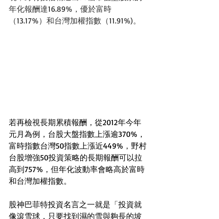
年化報酬達16.89%，優於富時
（13.17%）和台灣加權指數（11.91%)。
若再檢視長期累積報酬，從2012年今年
元月為例，台股大盤指數上漲逾370%，
富時指數台灣50指數上漲近449%，野村
台股增強50投資策略的長期報酬可以拉
高到757%，但年化波動率會略高於富時
和台灣加權指數。
股神巴菲特投資名言之一就是「投資就
像滾雪球，只要找到濕的雪與夠長的坡