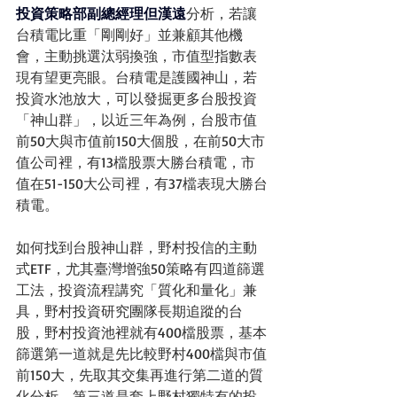
投資策略部副總經理但漢遠
分析，若讓
台積電比重「剛剛好」並兼顧其他機
會，主動挑選汰弱換強，市值型指數表
現有望更亮眼。台積電是護國神山，若
投資水池放大，可以發掘更多台股投資
「神山群」，以近三年為例，台股市值
前50大與市值前150大個股，在前50大市
值公司裡，有13檔股票大勝台積電，市
值在51-150大公司裡，有37檔表現大勝台
積電。
如何找到台股神山群，野村投信的主動
式ETF，尤其
臺灣增強50策略有四道篩選
工法，
投資流程講究「
質化和量化」兼
具，野村投資研究團隊長期追蹤的台
股，野村投資池裡就有400檔股票，基本
篩選第一道就是先比較野村400檔與市值
前150大，先取其交集再進行第二道的質
化分析，第三道是套上野村獨特有的投