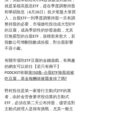
就是某檔高股息ETF，趕在季度調整持股
和華碩除息（6月26日）前夕尾盤大筆買
入，台股ETF一到季度調整持股一旦有調
整持股的必要，市場搶吃投信或大型ETF
的豆腐，成為季節性的炒股遊戲，尤其
巨無霸型的台股ETF，規模愈來愈大，若
指數公司增刪指數成份股，對台股影響
不容小覷。
有關市場吃ETF豆腐的金錢遊戲，有興趣
的網友可以前往【若只有兩千】
PODCAST收聽
第150集-台股ETF換股就被
吃豆腐，基金報酬就被蠶食掉了嗎?
野村投信是第一家發行主動式ETF的業
者，由於金管會要求投信業的主動式
ETF，必須在第二天公布持股，儘管這對
主動式經理人是很有挑戰，尤其一般主