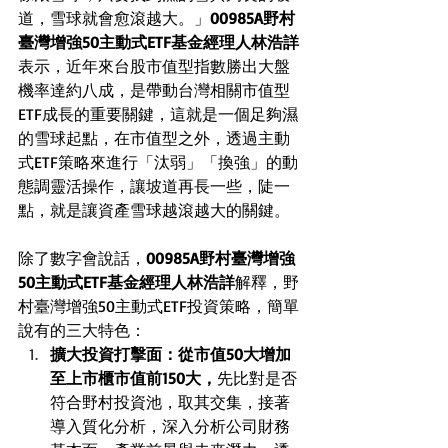
道，雪球就會愈滾越大。」
00985A野村
臺灣增強50主動式ETF基金經理人林浩詳
表示，近年來台股市值型指數勝出大盤
機率達約八成，是帶動台灣相關市值型
ETF成長的重要關鍵，這就是一個足夠濕
的雪球起點，在市值型之外，透過主動
式ETF策略來進行「汰弱」「換強」的動
態調靈活操作，讓坡道再長一些，陡一
點，就是讓資產雪球越滾越大的關鍵。 
除了數字會說話，
00985A野村臺灣增強
50主動式ETF基金經理人林浩詳
解釋，野
村臺灣增強50主動式ETF投資策略，簡單
說有的三大特色：
擴大投資打擊面：從市值50大增加
至上市櫃市值前150大，
先比對是否
符合野村投資池，取其交集，接著
導入質化分析，深入分析公司財務