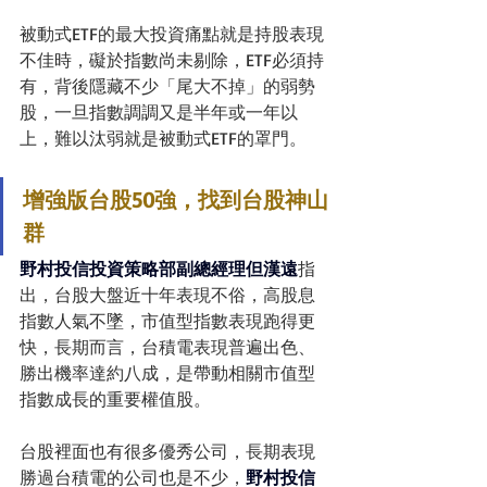
被動式ETF的最大投資痛點就是持股表現
不佳時，礙於指數尚未剔除，ETF必須持
有，背後隱藏不少「尾大不掉」的弱勢
股，一旦指數調調又是半年或一年以
上，難以汰弱就是被動式ETF的罩門。
增強版台股50強，找到台股神山
群
野村投信投資策略部副總經理但漢遠
指
出，台股大盤近十年表現不俗，高股息
指數人氣不墜，市值型指數表現跑得更
快，長期而言，台積電表現普遍出色、
勝出機率達約八成，是帶動相關市值型
指數成長的重要權值股。
台股裡面也有很多優秀公司，長期表現
勝過台積電的公司也是不少，
野村投信