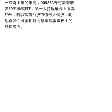
一成為上限的限制，00985A野村臺灣增
強50主動式ETF，第一大持股最高上限為
30%，若以當前台股市值最大個股，此
配置彈性可望相對完整掌握護國神山的
成長潛力。
金管會也同時00985A可以拉高這個比
重，
野村投信策略暨行銷處資深副總經
理黃宏治
表示，野村投信獲得投信躍進
計畫，新基金商品設計上，一來爭取主
管機構同意單一持股比重得以放寬，與
目前被動ETF相同。二來這檔基金力打市
值增強，第一大持股比重若無法適度拉
高，將造成ETF表現與大盤偏離過大。