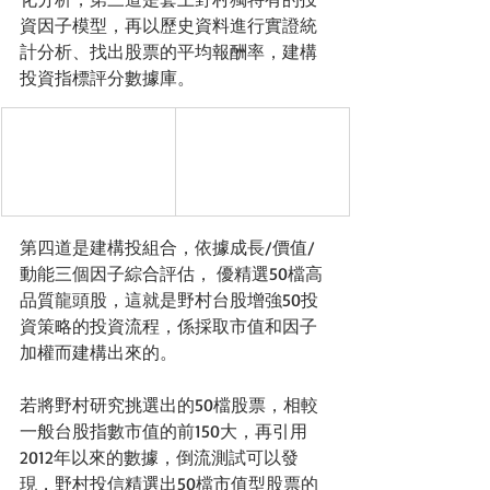
資因子模型，再以歷史資料進行實證統
計分析、找出股票的平均報酬率，
建構
投資指標評分數據庫
。
第四道是建構投組合，依據成長/價值/
動能三個因子綜合評估， 優精選50檔高
品質龍頭股，這就是野村台股增強50投
資策略的投資流程，係採取市值和因子
加權而建構出來的。
若將野村研究挑選出的50檔股票，相較
一般台股指數市值的前150大，再引用
2012年以來的數據，倒流測試可以發
現，野村投信精選出50檔市值型股票的