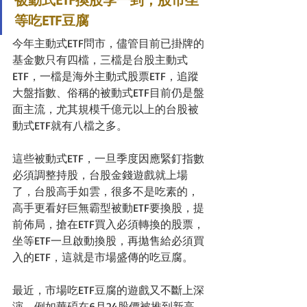
等吃ETF豆腐
今年主動式ETF問市，儘管目前已掛牌的
基金數只有四檔，三檔是台股主動式
ETF，一檔是海外主動式股票ETF，追蹤
大盤指數、俗稱的被動式ETF目前仍是盤
面主流，尤其規模千億元以上的台股被
動式ETF就有八檔之多。
這些被動式ETF，一旦季度因應緊釘指數
必須調整持股，台股金錢遊戲就上場
了，台股高手如雲，很多不是吃素的，
高手更看好巨無霸型被動ETF要換股，提
前佈局，搶在ETF買入必須轉換的股票，
坐等ETF一旦啟動換股，再拋售給必須買
入的ETF，這就是市場盛傳的吃豆腐。
最近，市場吃ETF豆腐的遊戲又不斷上深
演，例如華碩在6月24股價被推到新高，