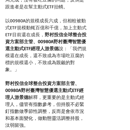
跟進者是在幫主動式ETF抬轎。
以00980A的規模成長六成，但相較被動
式ETF規模動輒百億和千億，加上主動式
ETF目前還在成長，
野村投信全球整合投
資方案部主管、00980A野村臺灣智慧優
選主動式ETF經理人游景德
說：「我們規
模還在成長，還不致成為市場吃豆腐的
標的規模還小，不致成為
覬覦的對
象。」
野村投信全球整合投資方案部主管、
00980A野村臺灣智慧優選主動式ETF經
理人游景德
解釋，
更重要的是主動式經
理人，儘管有指數參考，但持股不必緊
釘指數做季節性調整，反而是會依市況
和基本面變化，做動態靈活調整持股，
汰弱留強。