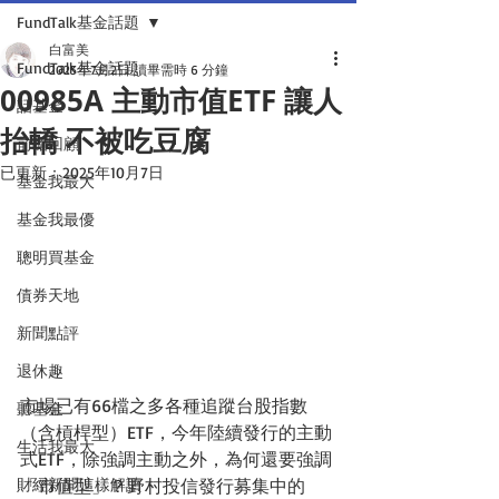
FundTalk基金話題
白富美
FundTalk基金話題
2025年7月2日
讀畢需時 6 分鐘
00985A 主動市值ETF 讓人
話基金
抬轎 不被吃豆腐
前瞻回顧
已更新：
2025年10月7日
基金我最大
基金我最優
聰明買基金
債券天地
新聞點評
退休趣
市場已有66檔之多各種追蹤台股指數
聽基金
（含槓桿型）ETF，今年陸續發行的主動
生活我最大
式ETF，除強調主動之外，為何還要強調
財經新聞這樣解讀
「市值型」？野村投信發行募集中的