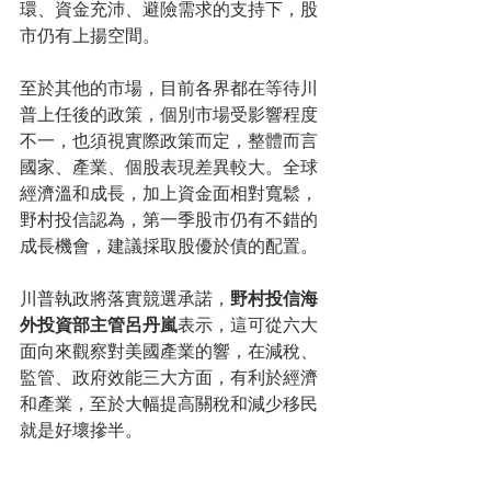
環、資金充沛、避險需求的支持下，股
市仍有上揚空間。
至於其他的市場，目前各界都在等待川
普上任後的政策，個別市場受影響程度
不一，也須視實際政策而定，整體而言
國家、產業、個股表現差異較大。
全球
經濟溫和成長，加上資金面相對寬鬆，
野村投信認為，第一季股市仍有不錯的
成長機會，建議採取股優於債的配置。
川普執政將落實競選承諾，
野村投信海
外投資部主管呂丹嵐
表示，這可從六大
面向來觀察對美國產業的響，在減稅、
監管、政府效能三大方面，有利於經濟
和產業，至於大幅提高關稅和減少移民
就是好壞摻半。