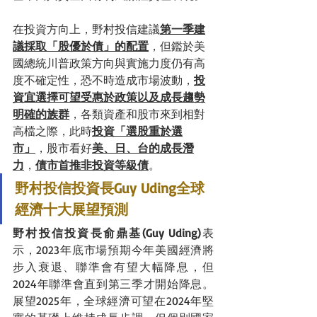
在投資方向上，野村投信建議
第一季建
議採取「股優於債」的配置
，但鑑於美
國總統川普政策方向與實施力度仍有高
度不確定性，恐不時造成市場波動，
投
資宜選擇可望受惠於政策以及成長趨勢
明確的族群
，各類資產和股市來到相對
高檔之際，此時
投資「選股重於選
市」
，股市看好
美、日、台的成長潛
力
，
債市首推非投資等級債
。
野村投信投資
長
Guy Uding
全球
經濟十大展望預測
野村投信投資長俞鼎基(Guy Uding)
表
示，2023年底市場預期今年美國經濟將
步入衰退、聯準會有望大幅降息，但
2024年聯準會直到第三季才開始降息。
展望2025年，全球經濟可望在2024年堅