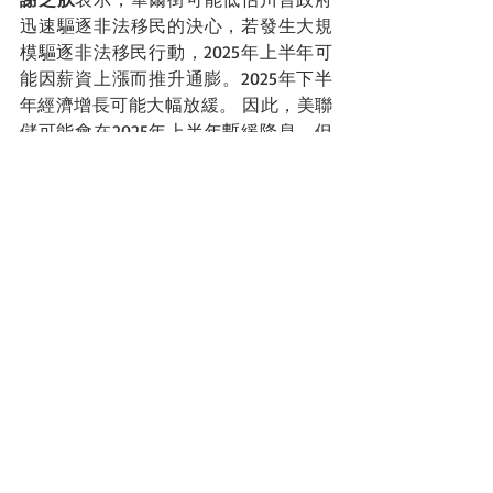
迅速驅逐非法移民的決心，若發生大規
模驅逐非法移民行動，2025年上半年可
能因薪資上漲而推升通膨。2025年下半
年經濟增長可能大幅放緩。 因此，美聯
儲可能會在2025年上半年暫緩降息，但
可能在下半年加大降息力度。 
美國2025年上半年通膨再起的關鍵分析。資料
來源：野村投信。
野村固定收益部主管謝芝朕
預測，
2025
年上半年，關稅、遣送非法移民推升通