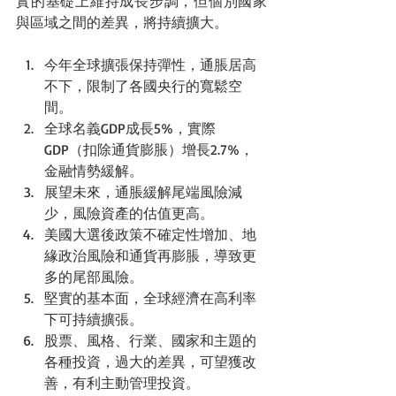
實的基礎上維持成長步調，但個別國家
與區域之間的差異，將持續擴大。
今年全球擴張保持彈性，通脹居高
不下，限制了各國央行的寬鬆空
間。
全球名義GDP成長5%，實際
GDP（扣除通貨膨脹）增長2.7%，
金融情勢緩解。
展望未來，通脹緩解尾端風險減
少，風險資產的估值更高。
美國大選後政策不確定性增加、地
緣政治風險和通貨再膨脹，導致更
多的尾部風險。
堅實的基本面，全球經濟在高利率
下可持續擴張。
股票、風格、行業、國家和主題的
各種投資，過大的差異，可望獲改
善，有利主動管理投資。