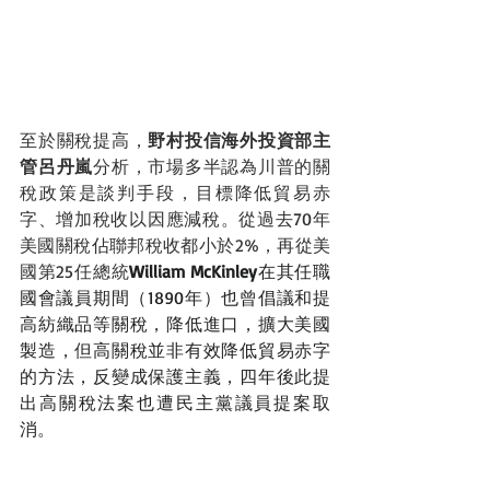
至於關稅提高，
野村投信海外投資部主
管呂丹嵐
分析，
市場多半認為川普的關
稅政策是談判手段，目標降低貿易赤
字、增加稅收以因應減稅。從過去70年
美國關稅佔聯邦稅收都小於2%，再從美
國第25任總統
William McKinley
在其任職
國會議員期間（1890年）也曾倡議和提
高紡織品等關稅，降低進口，擴大美國
製造，但高關稅並非有效降低貿易赤字
的方法，反變成保護主義，四年後此提
出高關稅法案也遭民主黨議員提案取
消。