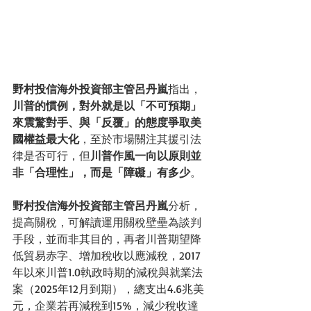
野村投信海外投資部主管呂丹嵐
指出，
川普的慣例，對外就是以「不可預期」
來震驚對手、與「反覆」的態度爭取美
國權益最大化
，至於市場關注其援引法
律是否可行，但
川普作風一向以原則並
非「合理性」，而是「障礙」有多少
。
野村投信海外投資部主管呂丹嵐
分析，
提高關稅，可解讀運用關稅壁壘為談判
手段，並而非其目的，再者川普期望降
低貿易赤字、增加稅收以應減稅，2017
年以來川普1.0執政時期的減稅與就業法
案（2025年12月到期），總支出4.6兆美
元，企業若再減稅到15%，減少稅收達