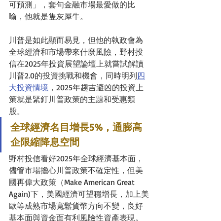
可預測」，套句金融市場最愛做的比
喻，他就是隻灰犀牛。
川普是如此顯而易見，但他的執政會為
全球經濟和市場帶來什麼風險，野村投
信在2025年投資展望論壇上就嘗試解讀
川普2.0的投資挑戰和機會，同時明列
四
大投資情境
，2025年趨吉避凶的投資上
策就是緊釘川普政策的主題和受惠類
股。
全球經濟名目增長5%，通膨高
企限縮降息空間
野村投信看好2025年全球經濟基本面，
儘管市場擔心川普政策不確定性，但美
國再偉大政策（Make American Great 
Again)下，美國經濟可望穩增長，加上美
歐等成熟市場寬鬆貨幣方向不變，良好
基本面與資金面有利風險性資產表現。