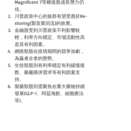
Magnificent 7等權值股成長潛力仍
佳。
川普政策中心的族群有望受惠於Re-
shoring(製造業回流)的效應。
金融股受到川普政策不利影響較
輕，利率方向穩定、市場流動性高
是其有利因素。
網路類股在疫情期間的競爭加劇，
為贏者全拿的態勢。
生技類股則有利率穩定有利緩慢復
甦、藥廠購併需求等有利因素支
持。
製藥類股則需聚焦在重大藥物持續
發展(GLP-1、阿茲海默、細胞療法
等)。