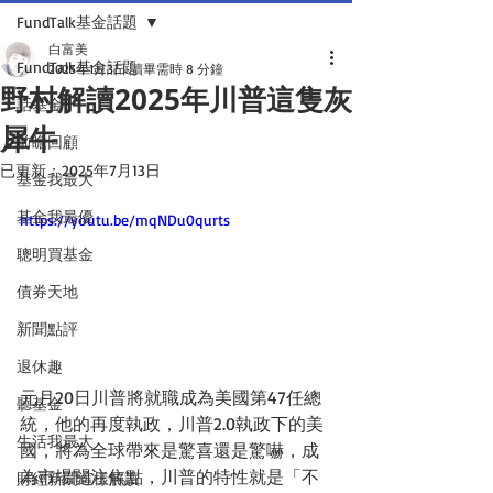
FundTalk基金話題
白富美
FundTalk基金話題
2025年1月3日
讀畢需時 8 分鐘
野村解讀2025年川普這隻灰
話基金
犀牛
前瞻回顧
已更新：
2025年7月13日
基金我最大
基金我最優
https://youtu.be/mqNDu0qurts
聰明買基金
債券天地
新聞點評
退休趣
元月20日川普將就職成為美國第47任總
聽基金
統，他的再度執政，川普2.0執政下的美
生活我最大
國，將為全球帶來是驚喜還是驚嚇，成
為市場關注焦點，川普的特性就是「不
財經新聞這樣解讀