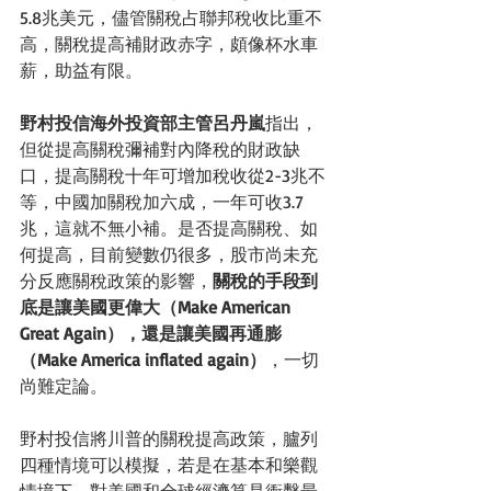
5.8兆美元，儘管關稅占聯邦稅收比重不
高，關稅提高補財政赤字，頗像杯水車
薪，助益有限。
野村投信海外投資部主管呂丹嵐
指出，
但從提高關稅彌補對內降稅的財政缺
口，提高關稅十年可增加稅收從2-3兆不
等，中國加關稅加六成，一年可收3.7
兆，這就不無小補。
是否提高關稅、如
何提高，目前
變數仍很多，股市尚未充
分反應關稅政策的影響，
關稅的手段到
底是讓美國更偉大（Make American 
Great Again），還是讓美國再通膨
（Make America inflated again）
，一切
尚難定論。
野村投信將川普的關稅提高政策，臚列
四種情境可以模擬，若是在基本和樂觀
情境下，對美國和全球經濟算是衝擊最