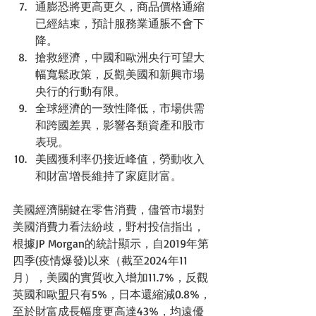
通膨恐將更高更久，商品價格通縮
已經結束，預計服務業通脹不會下
降。
搶救經濟，中國和歐洲央行可望大
幅寬鬆政策，反觀美國和新興市場
央行的行動有限。
全球經濟的一致性降低，市場供需
和跨國差異，影響各類資產和股市
表現。
美國獲利率仍接近峰值，勞動收入
和財富增長維持了家庭財富。
美國經濟關鍵在零售消費，儘管市場對
美國消費力看法紛歧，野村投信指出，
根據JP Morgan的統計顯示，自2019年第
四季(疫情爆發)以來（截至2024年11
月），美國的實質收入增加11.7%，反觀
英國和歐盟只有5%，日本還縮減0.8%，
至於財富成長幅度更高達43%，均遠優