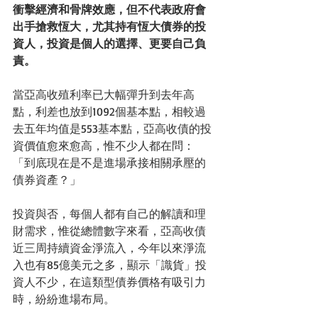
衝擊經濟和骨牌效應，但不代表政府會
出手搶救恆大，尤其持有恆大債券的投
資人，投資是個人的選擇、更要自己負
責。
當亞高收殖利率已大幅彈升到去年高
點，利差也放到1092個基本點，相較過
去五年均值是553基本點，亞高收債的投
資價值愈來愈高，惟不少人都在問：
「到底現在是不是進場承接相關承壓的
債券資產？」
投資與否，每個人都有自己的解讀和理
財需求，惟從總體數字來看，亞高收債
近三周持續資金淨流入，今年以來淨流
入也有85億美元之多，顯示「識貨」投
資人不少，在這類型債券價格有吸引力
時，紛紛進場布局。