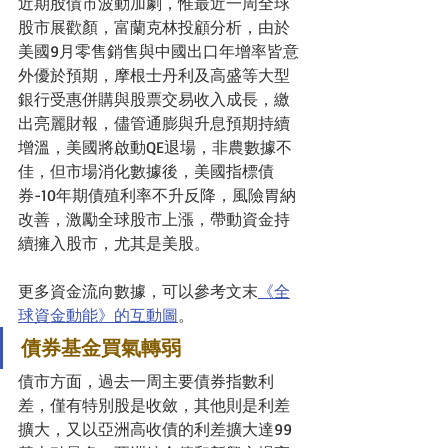
近期股債市波動加劇，惟最近一周全球
股市展歡顏，富蘭克林投顧分析，由於
美國9月零售銷售與中國出口年增率皆意
外優於預期，摩根士丹利及高盛等大型
銀行受惠併購與股票交易收入成長，繳
出亮麗財報，儘管通膨與升息預期持續
增溫，美國將啟動QE退場，非農數據不
佳，但市場消化數據後，美國指標債
券-10年期債殖利率不升反降，風險胃納
改善，激勵全球股市上漲，帶動資金持
續擁入股市，尤其是美股。
更多資金流向數據，可以參考文末
《全
球資金動能》的互動圖
。
債券基金買氣轉弱
債市方面，過去一周主要債券指數利
差，僅有特別股是收斂，其他則是利差
擴大，又以亞洲高收債的利差擴大達99