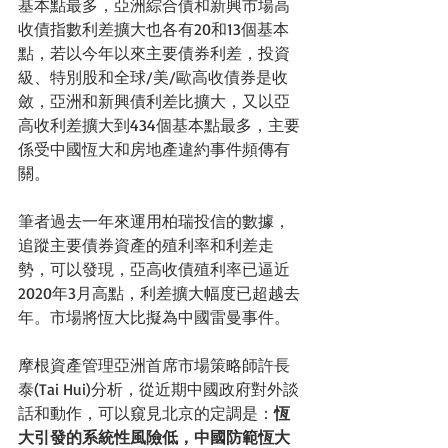
基本點最多，亞洲綜合債和新興市場高
收債指數利差擴大也各有20和13個基本
點，若以今年以來主要債券利差，投資
級、特別股和全球/美/歐高收債券是收
斂，亞洲和新興債利差比擴大，又以亞
高收利差擴大到434個基本點最多，主要
係受中國恆大和房地產違約事件頻傳有
關。
筆者過去一年來運用柏瑞投信的數據，
追蹤主要債券資產的殖利率和利差走
勢，可以發現，亞高收債殖利率已逼近
2020年3月高點，利差擴大幅度已超越去
年。市場將恆大比擬為中國雷曼事件。
摩根資產管理亞洲首席市場策略師許長
泰(Tai Hui)分析，從近期中國政府對外談
話和動作，可以窺見北京的定調是：
恆
大引發的系統性風險低，中國防範恆大