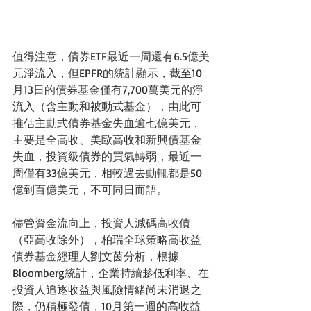
值得注意，債券ETF最近一周還有6.5億美
元淨流入，但EPFR的統計顯示，截至10
月13日的債券基金僅有7,700萬美元的淨
流入（含主動和被動式基金），由此可
推估主動式債券基金失血逾七億美元，
主要是全高收、美歐高收和新興債基金
失血，投資級債券的買氣轉弱，最近一
周僅有33億美元，相較過去動輒都是50
億到百億美元，不可同日而語。
儘管資金流向上，投資人減碼高收債
（亞高收除外），柏瑞全球策略高收益
債券基金經理人劉文茵分析，根據
Bloomberg統計，企業持續趁低利率、在
投資人追逐收益與風險情緒尚未消退之
際，仍積極發債，10月第一週的高收益