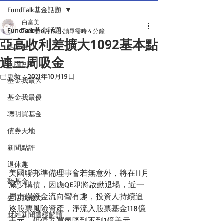
FundTalk基金話題
白富美
FundTalk基金話題
2021年10月19日
讀畢需時 4 分鐘
亞高收利差擴大1092基本點
話基金
連三周吸金
前瞻回顧
已更新：
2021年10月19日
基金我最大
基金我最優
聰明買基金
債券天地
新聞點評
退休趣
美國聯邦準備理事會若無意外，將在11月
聽基金
減少購債，因應QE即將啟動退場，近一
周市場資金流向蠻有趣，投資人持續追
生活我最大
逐股票風險資產，淨流入股票基金118億
財經新聞這樣解讀
美元，但債券買氣降到不到1億美元。