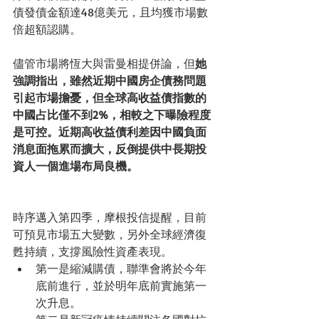
債發債金額達48億美元，且均獲市場數
倍超額認購。
儘管市場將恆大與雷曼相提併論，但
她
強調指出，雖然近期中國房企債務問題
引起市場擔憂，但全球高收益債指數的
中國占比僅不到2%，相較之下曝險程度
是可控。近期高收益債利差因中國負面
消息面拖累而擴大，反倒提供中長期投
資人一個進場布局良機。
時序邁入第四季，摩根投信提醒，目前
可預見市場五大變數，另外全球經濟復
甦持續，支撐風險性資產表現。
第一是縮減購債，聯準會將於今年
底前進行，並於明年底前實施第一
次升息。