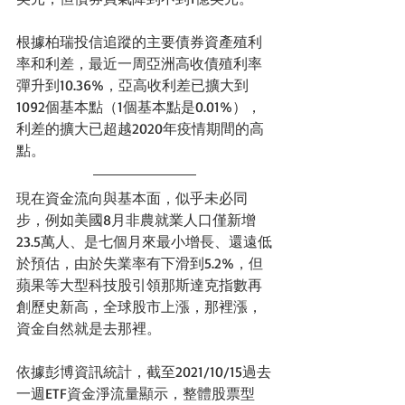
根據柏瑞投信追蹤的主要債券資產殖利
率和利差，最近一周亞洲高收債殖利率
彈升到10.36%，亞高收利差已擴大到
1092個基本點（1個基本點是0.01%），
利差的擴大已超越2020年疫情期間的高
點。
現在資金流向與基本面，似乎未必同
步，例如美國8月非農就業人口僅新增
23.5萬人、是七個月來最小增長、還遠低
於預估，由於失業率有下滑到5.2%，但
蘋果等大型科技股引領那斯達克指數再
創歷史新高，全球股市上漲，那裡漲，
資金自然就是去那裡。
依據彭博資訊統計，截至2021/10/15過去
一週ETF資金淨流量顯示，整體股票型