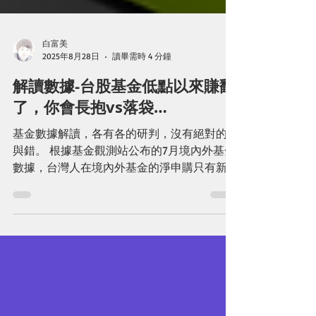
白富美
2025年8月28日
讀畢需時 4 分鐘
解讀數據-台股基金低點以來賺翻
了，你會長抱vs落袋…
基金數據解讀，各有各的研判，沒有絕對的對
與錯。 根據基金觀測站公布的7月境內外基金
數據，台灣人在境內外基金的淨申購只有新台
幣140億，這是過去三年年新低。其中，境內
基金淨贖回逾81億元，境外基金倒還有222億
淨申購，境內基金賣壓重災區是在ETF淨贖回
逾千億，千億淨贖回量迴異...