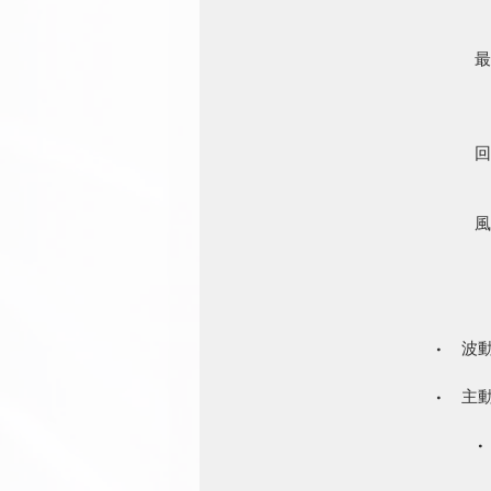
最
回
風
•
波
•
主
•