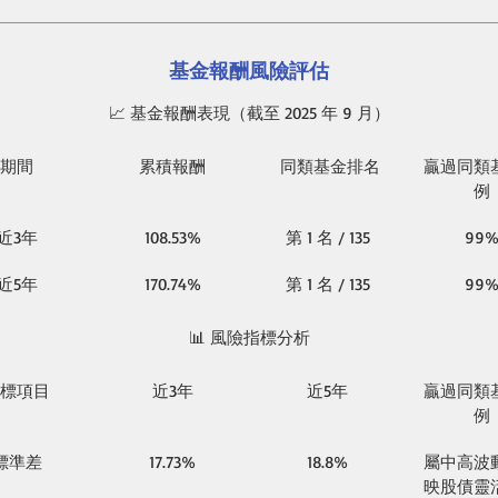
基金報酬風險評估
📈
基金報酬表現（截至
 2025 
年
 9 
月）
期間
累積報酬
同類基金排名
贏過同類
例
近
3
年
108.53%
第
 1 
名
 / 135
99
近
5
年
170.74%
第
 1 
名
 / 135
99
📊
風險指標分析
標項目
近
3
年
近
5
年
贏過同類
例
標準差
17.73%
18.8%
屬中高波
映股債靈