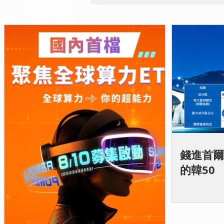
錢進首爾
的韓50