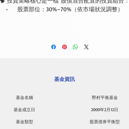
🧠 投資策略核心是一檔 股債混合配置的投資組合
•     股票部位：30%–70%（依市場狀況調整）
•     債券部位：政府債、公司債、金融債等，穩定收
來源
•     目標是「分散風險、穩定收益、追求資本利得
•     主動選股 +基本面分析：
•     精選台灣上市櫃企業，重視獲利能力、成長潛力
股息政策
•     搭配債券配置，降低市場波動對資產的衝擊
•     動態調整資產比例：
基金資訊
•     根據景氣循環與利率變化，靈活調整股債比重
•     例如：升息期間提高債券比重，股市多頭時提高
基金名稱
野村平衡基金
票配置
基金成立日
2000
年2月12日
基金類型
股票債券平衡型