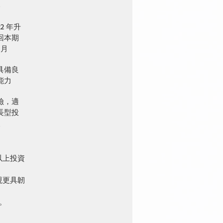
略
2 
年升
回本期
個月
具備良
能力
險，適
長型投
人
以上投資
現更具韌
。