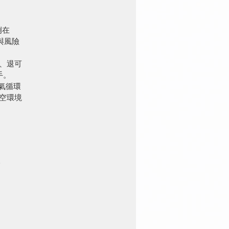
例在
與風險
、退可
手。
氣循環
空環境
%