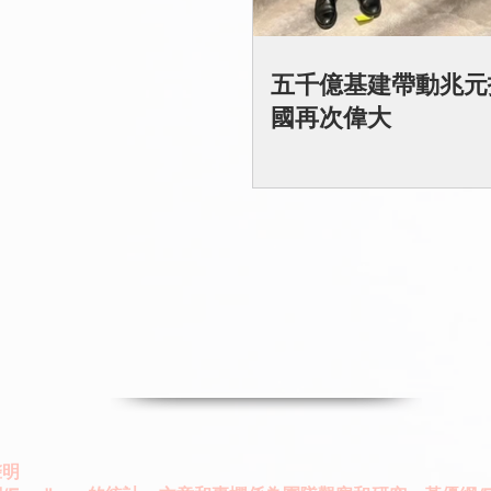
五千億基建帶動兆元投
國再次偉大
聲明