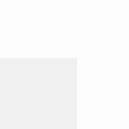
：
益
」
與
股