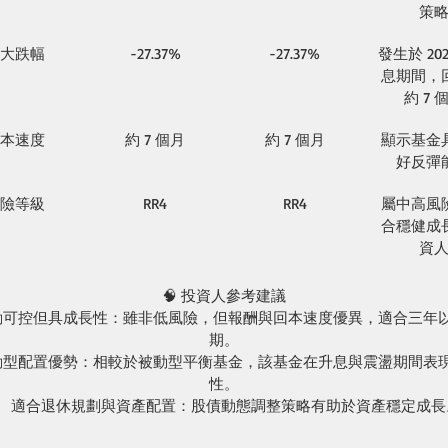
策
大跌幅
-27.37%
-27.37%
發生於
 202
息期間，
約
 7 
本速度
約
 7 
個月
約
 7 
個月
顯示基金
好反彈
險等級
RR4
RR4
屬中高風
合穩健成
資
🧠
投資人參考建議
動可控但具成長性：雖非低風險，但報酬與回本速度優異，適合三年
期。
動型配置優勢：相較於被動型平衡基金，該基金在升息與震盪期間表
性。
適合退休規劃與資產配置：股債動態調整策略有助於資產穩定成長