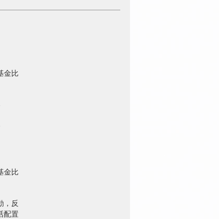
基金比
%
%
基金比
動，反
活配置