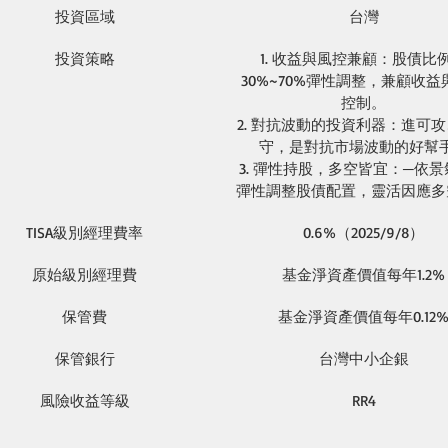
投資區域
台灣
投資策略
1. 
收益與風控兼顧：股債比
30%~70%彈性調整，兼顧收益
控制。
2. 
對抗波動的投資利器：進可攻
守，是對抗市場波動的好幫
3. 
彈性持股，多空皆宜：─依景
彈性調整股債配置，靈活因應多
TISA
級別經理費率
0.6%
（2025/9/8）
原始級別經理費
基金淨資產價值每年1.2%
保管費
基金淨資產價值每年0.12
保管銀行
台灣中小企銀
風險收益等級
RR4