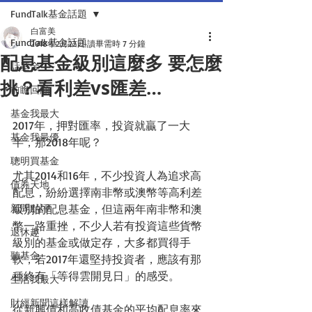
FundTalk基金話題
白富美
FundTalk基金話題
2018年2月22日
讀畢需時 7 分鐘
配息基金級別這麼多 要怎麼
話基金
挑？看利差vs匯差…
前瞻回顧
基金我最大
2017年，押對匯率，投資就贏了一大
基金我最優
半，那2018年呢？
聰明買基金
尤其2014和16年，不少投資人為追求高
債券天地
配息，紛紛選擇南非幣或澳幣等高利差
新聞點評
級別的配息基金，但這兩年南非幣和澳
幣一路重挫，不少人若有投資這些貨幣
退休趣
級別的基金或做定存，大多都買得手
聽基金
軟，若2017年還堅持投資者，應該有那
種終有「等得雲開見日」的感受。
生活我最大
財經新聞這樣解讀
從新興債和高收債基金的平均配息率來