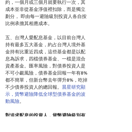
約，一個月或三個月就要執行一次，其
成本並非從基金淨值裡扣除，而是獨立
劃分， 即由每一避險級別投資人各自按
比例承擔其相應成本。
五、台灣人愛配息基金，以目前台灣人
持有最多五大基金，約占台灣人境外基
金持有比重近四成，這些基金都是以配
息為訴求，四檔債券基金、一檔是混合
資產基金。匯率風險，對債券投資人是
不可小覷風險，債券基金回報一年有8%
都不簡單，但新台幣去年彈升8%，吃掉
不少債券投資人的總回報。
晨星研究顯
示，貨幣避險降低全球型債券基金的波
動風險
。
對追求配息的投資人，貨幣避險級別有
機會可以創造額外配息，又有降低匯率
風險，儘管貨幣升貶難預料，若在投資