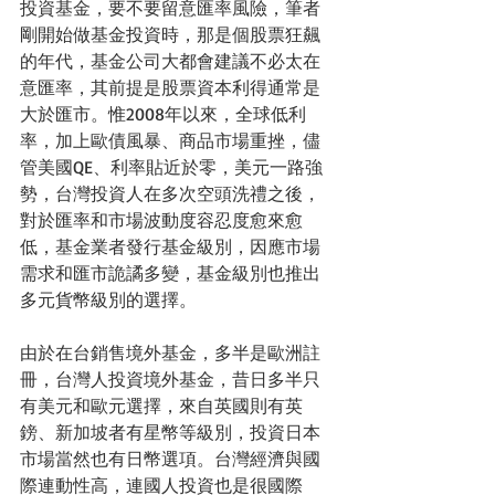
投資基金，要不要留意匯率風險，筆者
剛開始做基金投資時，那是個股票狂飆
的年代，基金公司大都會建議不必太在
意匯率，其前提是股票資本利得通常是
大於匯市。惟2008年以來，全球低利
率，加上歐債風暴、商品市場重挫，儘
管美國QE、利率貼近於零，美元一路強
勢，台灣投資人在多次空頭洗禮之後，
對於匯率和市場波動度容忍度愈來愈
低，基金業者發行基金級別，因應市場
需求和匯市詭譎多變，基金級別也推出
多元貨幣級別的選擇。
由於在台銷售境外基金，多半是歐洲註
冊，台灣人投資境外基金，昔日多半只
有美元和歐元選擇，來自英國則有英
鎊、新加坡者有星幣等級別，投資日本
市場當然也有日幣選項。台灣經濟與國
際連動性高，連國人投資也是很國際