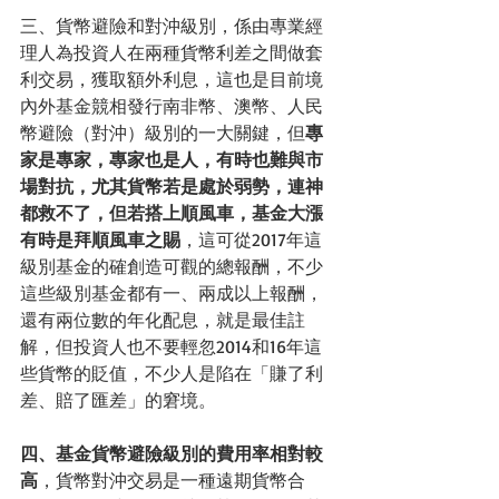
三、貨幣避險和對沖級別，係由專業經
理人為投資人在兩種貨幣利差之間做套
利交易，獲取額外利息，這也是目前境
內外基金競相發行南非幣、澳幣、人民
幣避險（對沖）級別的一大關鍵，但
專
家是專家，專家也是人，有時也難與市
場對抗，尤其貨幣若是處於弱勢，連神
都救不了，但若搭上順風車，基金大漲
有時是拜順風車之賜
，這可從2017年這
級別基金的確創造可觀的總報酬，不少
這些級別基金都有一、兩成以上報酬，
還有兩位數的年化配息，就是最佳註
解，但投資人也不要輕忽2014和16年這
些貨幣的貶值，不少人是陷在「賺了利
差、賠了匯差」的窘境。
四、基金貨幣避險級別的費用率相對較
高
，貨幣對沖交易是一種遠期貨幣合