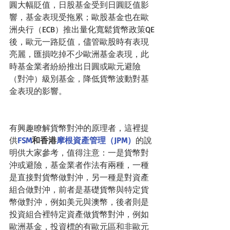
圓大幅貶值，日股基金受到日圓貶值影
響，基金表現受拖累；歐股基金也在歐
洲央行（ECB）推出量化寬鬆貨幣政策QE
後，歐元一路貶值，儘管歐股時有表現
亮麗，匯損吃掉不少歐洲基金表現，此
時基金業者紛紛推出日圓或歐元避險
（對沖）級別基金，降低貨幣波動對基
金表現的影響。
有興趣瞭解貨幣對沖的原理者，這裡提
供
FSM
和香港
摩根資產管理（JPM）
的說
明供大家參考，值得注意：一是貨幣對
沖或避險，基金業者作法有兩種，一種
是直接對貨幣做對沖，另一種是對資產
組合做對沖，前者是基礎貨幣與特定貨
幣做對沖，例如美元與澳幣，後者則是
投資組合裡特定資產做貨幣對沖，例如
歐洲基金，投資標的有歐元區和非歐元