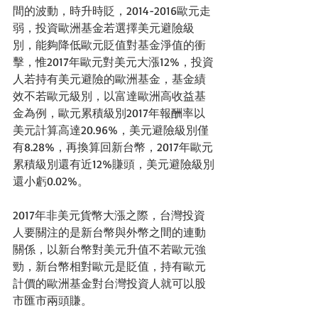
間的波動，時升時貶，2014-2016歐元走
弱，投資歐洲基金若選擇美元避險級
別，能夠降低歐元貶值對基金淨值的衝
擊，惟2017年歐元對美元大漲12%，投資
人若持有美元避險的歐洲基金，基金績
效不若歐元級別，以富達歐洲高收益基
金為例，歐元累積級別2017年報酬率以
美元計算高達20.96%，美元避險級別僅
有8.28%，再換算回新台幣，2017年歐元
累積級別還有近12%賺頭，美元避險級別
還小虧0.02%。
2017年非美元貨幣大漲之際，台灣投資
人要關注的是新台幣與外幣之間的連動
關係，以新台幣對美元升值不若歐元強
勁，新台幣相對歐元是貶值，持有歐元
計價的歐洲基金對台灣投資人就可以股
市匯市兩頭賺。