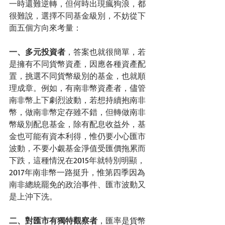
一時還難逆轉，但何時出現瘋狗浪，都
很難說，選擇不同基金級別，不妨從下
面五個方向來考量：
一、多元投資者
，答案也就很簡單，若
是擁有不同貨幣資產，因應各種資產配
置，挑選不同貨幣級別的基金，也就順
理成章。例如，有南非幣資產者，儘管
南非幣上下劇烈波動，若想持續抱南非
幣，做南非幣定存雖不錯，但轉做南非
幣級別配息基金，除有配息收益外，基
金也可能有資本利得，惟仍要小心匯市
波動，不要小覷基金淨值受匯價拖累而
下跌，這種情況在2015年就特別明顯，
2017年南非幣一路挺升，惟第四季因為
南非總統罷免的政治事件、匯市波動又
是上沖下洗。
二、對匯市有獨特觀察者
，匯率是貨幣