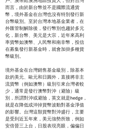
戶、澳幣給澳洲地區投資人，但對台灣
而言，由於新台幣並不是國際流通貨
幣，境外基金在台灣也沒有特別發行新
台幣級別。至於台灣本地基金業者，在
外匯管制解除後，發行幣別也趨於多元
化，新台幣、美元是大宗，近年來高利
率貨幣如澳幣、人民幣和南非幣，投信
在募集發行新基金時，就會加掛多種貨
幣級別。
境外基金在台灣銷售基金級別，除基本
款的美元、歐元和日圓外，直接將非主
流貨幣（例如澳幣）級別引來台灣者較
少，通常是發行澳幣對沖（避險）級
別，所謂對沖或避險，英文就是hedge，
就是在降低或沖掉貨幣波動對基金淨值
的影響。台灣這類貨幣對沖盛行，主要
是受到近五年來，美元強勢所致，例如
安倍晉三上台，日股表現亮眼，偏偏日