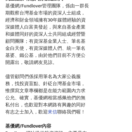
基優網/Fundlover管理團隊，係由一群長
期觀察台灣基金市場的資深人士組成，
經濟和財金領域擁有30年媒體經驗的資
深媒體人白富美發起，與來自基金產業
和媒體同好的資深人士共同組成經營暨
顧問團隊；有資深基金業人士、筆名基
金白天使，有資深媒體人們、統一筆名
基婆、鐵公基，由於他們目前不方便公
開露出，敬請網友見諒。
儘管顧問們係採用筆名為大家公義服
務，找投資盲點、針砭台灣基金市場，
惟撰寫文章專欄都是在能力範圍內力求
公允、確實，基優網相當感佩他們的無
私付出，也歡迎對本網路有興趣的同好
有志之士加入，歡迎
來信
聯絡我們喔！
基優網/Fundlover內容