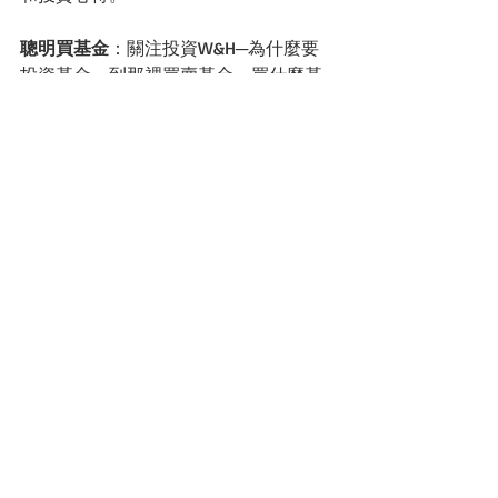
聰明買基金
：關注投資W&H─為什麼要
投資基金、到那裡買賣基金、買什麼基
金、何時該買何時該賣、基金經理人最
新看法，在這裡我們分享我們的觀察。
保險我最通
：此專區係由財金/健康醫療
專欄作家李雪雯授權轉載的文章，李雪
雯為知名專欄作家和暢銷財金書作者，
尤其她長年涉獵保險產業，她的專欄文
章不僅專業、更有深度。
生活我最大
：投資靠理性，但有時也要
運氣，生活我最大單元，由擁有逾30年
研究命理經驗的吳逸中大師與你分享中
西命理，並運用此來觀察投資氛圍。
更多建議敬請與我們
聯絡！