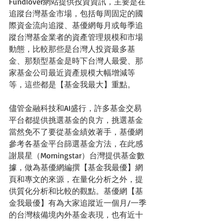
Fundlover網站提供投資資訊，主要是在
追蹤台灣基金市場，包括每周固定的國
際資金流向追蹤、基優網每月或每季追
蹤台灣基金業者的資產管理規模和市場
動態，比較那些是台灣人投資最多基
金、那類型基金是時下台灣人最愛、那
家基金公司最近資產規模大幅增減等
等，這些都是【基金我最大】重點。
儘管金融科技和AI盛行，許多基金交易
平台都提供挑選基金的良方，挑選基金
當然免不了要從基金績效著手，基優網
參考各基金平台篩選基金方法，在此感
謝晨星（Morningstar）台灣提供基金數
據，做為基優網編撰【基金我最優】網
頁和專文的來源，在量化分析之外，提
供質化分析和比較的觀點。基優網【基
金我最優】有為大家追蹤近一個月/一季
的台灣核備境內外基金表現，也有近十