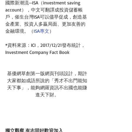
國際新潮流─ISA（investment saving 
account），中文可翻譯成投資儲蓄帳
戶，催生台灣ISA可以儘早促成，創造基
金產業、投資人多贏局面、更加友善的
金融環境。（
ISA專文
）
*資料來源：ICI，2017/12/21發布統計，
Investment Company Fact Book
基優網草創第一版網頁刊頭設計，期許
大家都如成語所說的「秀才不出門能知
天下事」，能夠網羅資訊不出國也能賺
進天下財。
獨立觀察 有志同好歡迎加入