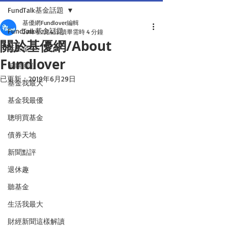
FundTalk基金話題
基優網Fundlover編輯
FundTalk基金話題
2018年2月4日
讀畢需時 4 分鐘
關於基優網/About
話基金
Fundlover
前瞻回顧
已更新：
2019年6月29日
基金我最大
基金我最優
聰明買基金
債券天地
新聞點評
退休趣
聽基金
生活我最大
財經新聞這樣解讀