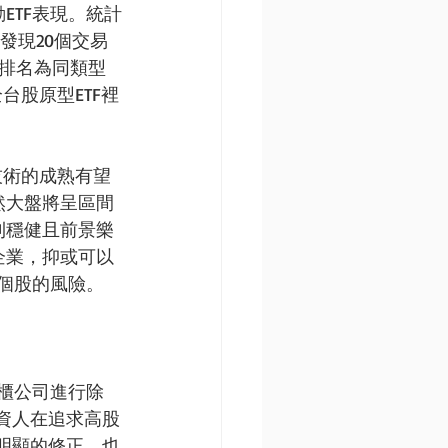
ETF表現。統計
，發現20個交易
效排名為同類型
台股原型ETF裡
技術的成熟有望
然大盤將呈區間
利穩健且前景樂
企業，抑或可以
壓個股的風險。
市櫃公司進行除
資人在追求高股
明顯的修正，也