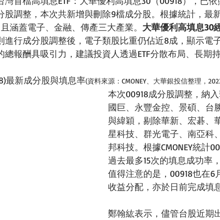
灣首檔高填息ETF：大華優利高填息30（00918），已
分股調整，本次共新增與刪除9檔成分股。根據統計，最
，且涵蓋電子、金融、傳產三大產業。
大華優利高填息30
則進行成分股調整後，電子類股比重仍佔近8成，顯示電
的總報酬具吸引力，建議投資人透過ETF分散布局、長期
18)最新成分股與填息率
(資料來源：CMONEY、大華銀投信整理，2023/
本次00918成分股調整，納
國巨、永豐金控、景碩、台
與緯穎，剔除華新、宏碁、
星科技、群光電子、南亞科
邦科技。根據CMONEY統計0
過去最多15次的填息成功率
值得注意的是，00918也在
收益分配，亦於日前完成填
鄭翰紘表示，儘管台股近期