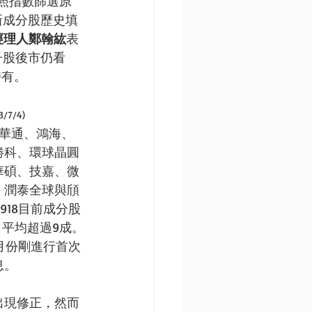
依照指數篩選原
新成分股歷史填
經理人鄭翰紘
表
子股後市仍看
持有。
7/4)
入華通、鴻海、
勝科、環球晶圓
華碩、技嘉、微
、潤泰全球與頎
0918目前成分股
，平均超過9成。
6月份剛進行首次
息。
出現修正，然而