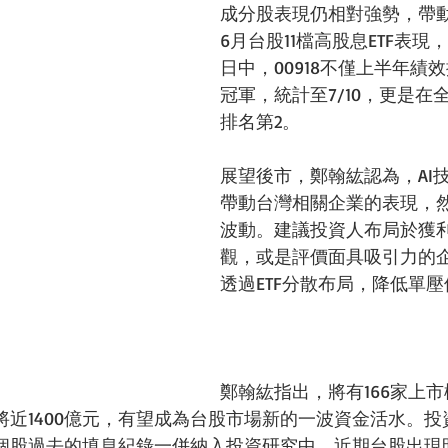
成分股表現仍相對強勢，帶動
6月台股11檔高股息ETF表現
日中，00918不僅上半年績
冠軍，統計至7/10，更是在全
排名第2。
展望後市，鄭翰紘認為，AI
帶動台灣相關企業的表現，
波動。建議投資人布局於獲
觀，或是評價面具吸引力的
透過ETF分散布局，降低單
鄭翰紘指出，將有166家上
將近1400億元，有望成為台股市場新的一波資金活水。投
個股過去的填息紀錄一併納入投資研究中。近期台股出現