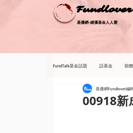
Fundlove
Fundlove
基優網-績優基金人人愛
基優網-績優基金人人愛
FundTalk基金話題
話基金
前
基優網Fundlover編
債券天地
新聞點評
退休
00918