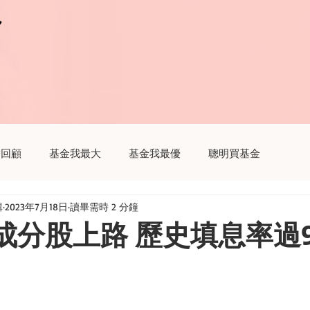
r
r
瞻回顧
基金我最大
基金我最優
聰明買基金
輯
2023年7月18日
讀畢需時 2 分鐘
趣
聽基金
生活我最大
財經新聞這樣解讀
新成分股上路 歷史填息率過