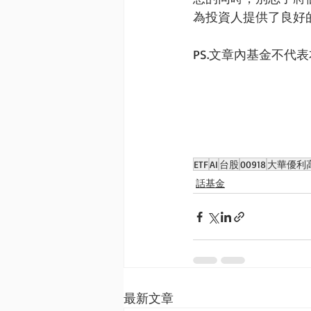
為投資人提供了良好
PS.文章內基金不
ETF
AI
台股
00918
大華優利高
話基金
最新文章