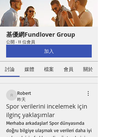
基優網Fundlover Group
公開
·
11 位會員
加入
討論
媒體
檔案
會員
關於
Robert
Robert
昨天
Spor verilerini incelemek için
ilginç yaklaşımlar
Merhaba arkadaşlar! Spor dünyasında 
doğru bilgiye ulaşmak ve verileri daha iyi 