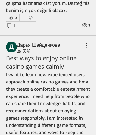
çalışma hazırlamak istiyorum. Desteğiniz 
benim için çok değerli olacak.
0
1
3
Дарья Шайденкова
25 天前
Best ways to enjoy online
casino games calmly
I want to learn how experienced users 
approach online casino games and how 
they create a comfortable entertainment 
experience. I need help from people who 
can share their knowledge, habits, and 
recommendations about enjoying 
games responsibly. I am interested in 
關於
understanding different game formats, 
Welcome to the group! You can connect
useful features, and ways to keep the 