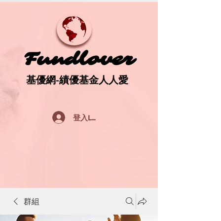
Fundlover
Fundlover
基優網-績優基金人人愛
基優網-績優基金人人愛
登入Log In
群組