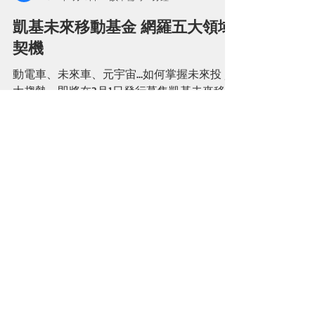
基優網Fundlover編輯
2022年2月18日
讀畢需時 4 分鐘
凱基未來移動基金 網羅五大領域
契機
動電車、未來車、元宇宙…如何掌握未來投 資
大趨勢，即將在3月1日發行募集凱基未來移動
基金將鎖定新能源動力、自動駕駛、車聯網、
電動車、空中及太空飛行等五大領域的移動商
機，讓投資人可以一支基金掌握未來投資契
機。 人的想像力是無限的，科技不斷創新，
從電子計算到網路，如今AI運算、...