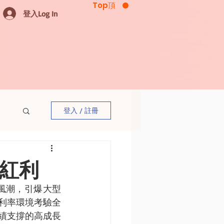
Top頂
登入Log In
登入 / 註冊
策紅利
用風潮，引爆大型
利率環境考驗全
績支撐的高成長