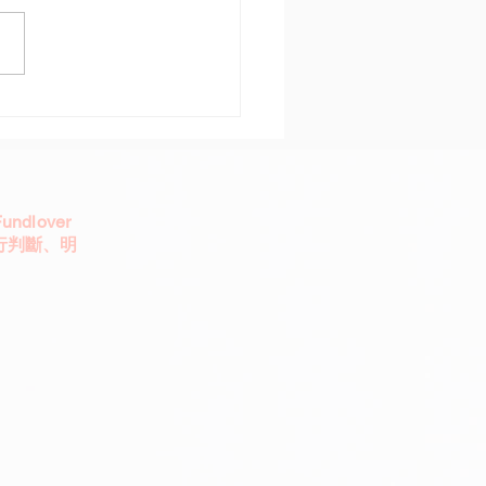
 美國降息2碼 2027年才
會
dlover
行判斷、明