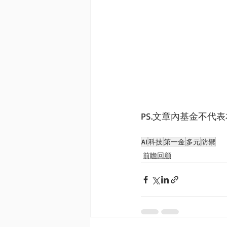
PS.文章內基金不
AI
科技
第一金
多元
防禦
前瞻回顧