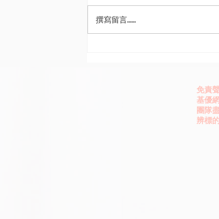
撰寫留言......
AI理性繁榮撞上非理性繁榮 野
村3Q這樣投
免責
基優網
團隊
辨標