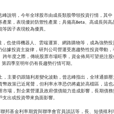
志峰說明，今年全球股市由成長類股帶領投資行情，其中
等產業，表現優於防禦性產業；具備高Beta、高成長與高
能等因子表現較為優異。
動性，也使得機器人、雲端運算、網路購物等，成為強勢投
勢仍佔據投資主旋律，研判公司營運受惠趨勢性投資帶動，
、跨年度之際，傳統股票市場旺季，資金佈局可望挹注股
等，第四季至明年仍有長趨勢行情可期。
上，主要仍跟隨利差變化波動，曾志峰指出，全球通膨壓
貨幣政策已近尾聲，但利率水準恐仍將處於高檔區，這也
用市場，對企業營運及政府償債能力造成影響，長期債務
戶支出或投資帶來負面影響。
測、聯邦基金利率期貨與聯準會官員談話等，長、短債殖利