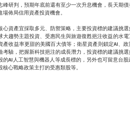
志峰研判，預期年底前還有至少一次升息機會，長天期債
進場佈局信用資產投資機會。
核心資產宜採取多元、防禦策略，主要投資標的建議挑選
球大趨勢主題投資、受惠民生與旅遊復甦挹注收益的水電
資產收益率更甜的美國百大債等；衛星資產則鎖定AI、政
險考驗，把握新科技挹注的成長潛力，投資標的建議挑選
段的AI人工智慧與機器人等成長標的，另外也可留意台股
股核心戰略政策主打的受惠類股等。