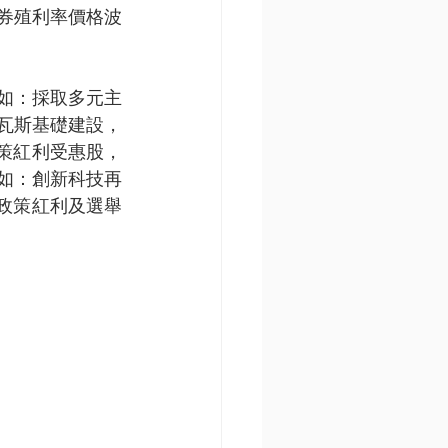
券殖利率價格波
如：採取多元主
瓦斯基礎建設，
策紅利受惠股，
如：創新科技再
政策紅利及選舉