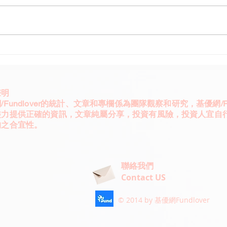
五千億基建帶動兆元投資
DWS
DWS德國再次偉大
有機
聲明
/Fundlover的統計、文章和專欄係為團隊觀察和研究，基優網/Fun
盡力提供正確的資訊，文章純屬分享，投資有風險，投資人宜自
的之合宜性。
聯絡我們
Contact US
© 2014 by 基優網Fundlover