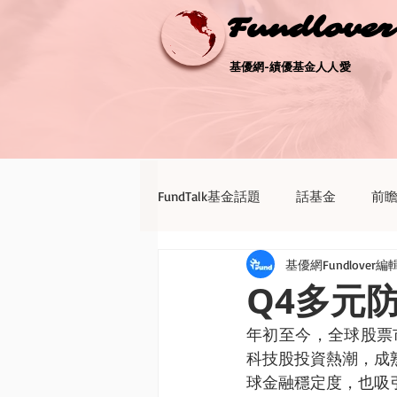
Fundlove
Fundlove
基優網-績優基金人人愛
基優網-績優基金人人愛
FundTalk基金話題
話基金
前
基優網Fundlover編
債券天地
新聞點評
退休
Q4多元
年初至今，全球股票市
科技股投資熱潮，成
球金融穩定度，也吸