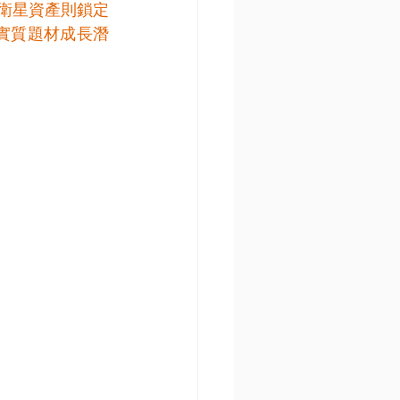
衛星資產則鎖定
的實質題材成長潛