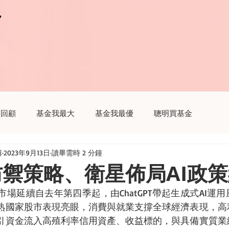
r
r
瞻回顧
基金我最大
基金我最優
聰明買基金
輯
2023年9月13日
讀畢需時 2 分鐘
趣
聽基金
生活我最大
財經新聞這樣解讀
防禦策略、衛星佈局AI政
場延續自去年第四季起，由ChatGPT帶起生成式AI運
熟國家股市表現亮眼，消費與就業支撐全球經濟表現，高
引資金流入高殖利率信用資產、收益標的，與具備實質業