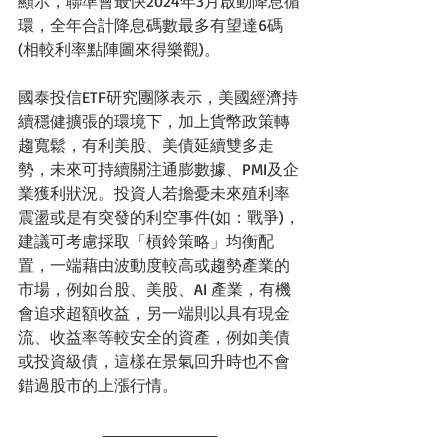
顯示，聯準會最快2024年3月啟動降息循
環，全年合計降息碼數最多有望達6碼
(相較利率點陣圖來得樂觀)。
國泰投信ETF研究團隊表示，美國經濟持
續穩健擴張的環境下，加上貨幣政策轉
趨寬鬆，有利美股、美債延續雙多走
勢，未來可持續關注通膨數據、PMI及企
業獲利狀況。投資人若擔憂未來殖利率
震盪或是有突發的利空事件(如：戰爭)，
建議可考慮採取「槓鈴策略」均衡配
置，一端藉由波動度較高或趨勢產業的
市場，例如台股、美股、AI 產業，有機
會追求超額收益，另一端則以具有現金
流、收益率等較安全的資產，例如美債
或投資級債，這樣在景氣回升時也不會
錯過股市的上漲行情。