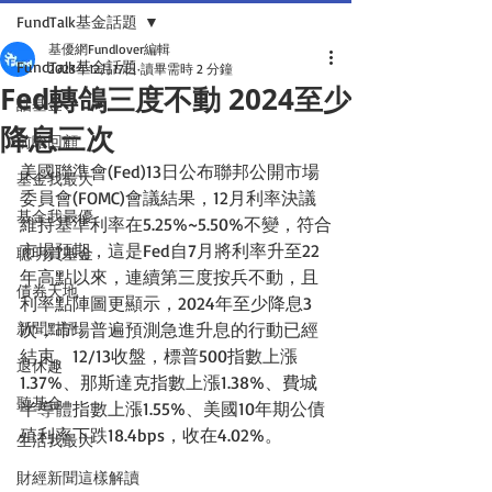
FundTalk基金話題
基優網Fundlover編輯
FundTalk基金話題
2023年12月17日
讀畢需時 2 分鐘
Fed轉鴿三度不動 2024至少
話基金
降息三次
前瞻回顧
美國聯準會(Fed)13日公布聯邦公開市場
基金我最大
委員會(FOMC)會議結果，12月利率決議
基金我最優
維持基準利率在5.25%~5.50%不變，符合
市場預期，這是Fed自7月將利率升至22
聰明買基金
年高點以來，連續第三度按兵不動，且
債券天地
利率點陣圖更顯示，2024年至少降息3
新聞點評
次，市場普遍預測急進升息的行動已經
結束。12/13收盤，標普500指數上漲
退休趣
1.37%、那斯達克指數上漲1.38%、費城
聽基金
半導體指數上漲1.55%、美國10年期公債
殖利率下跌18.4bps，收在4.02%。
生活我最大
財經新聞這樣解讀