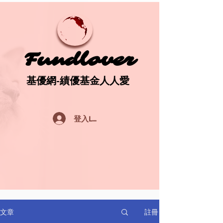
Fundlover
Fundlover
基優網-績優基金人人愛
基優網-績優基金人人愛
登入Log In
註冊
文章