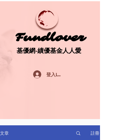
Fundlover
Fundlover
基優網-績優基金人人愛
基優網-績優基金人人愛
登入Log In
註冊
文章