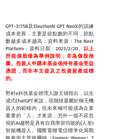
GPT-3175B及EleutherAI GPT NeoX的訓練
成本差異，主要是節點數的不同，節點
數越多成本越高；資料來源：The Next 
Platform，資料日期：2023/2/20。
以上
所提個股僅為舉例說明，非為個股推
薦。投資人申購本基金係持有基金受益
憑證，而非本文提及之投資資產或標
的。
野村e科技基金經理人謝文雄指出，以生
成式ChatGPT來說，現階段還屬於聊天機
器人的範疇內，但未來極可能成為企業
重要的「人」才來源，另外一個不容忽
視的AI趨勢是具有自我學習功能的(人形)
智能機器人。國際電聯電信標準化局戰
略參與主管維爾納（Frederic Werner）7