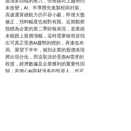
股漲多回檔的壓力，但長線向上趨勢仍
未改變，AI、半導體先進製程與封裝、
高速運算續航力仍不容小覷，即便大盤
修正，預料幅度也相對有限。近期觀察
指標為企業的第二季財報表現，若業績
未能跟上股價漲幅，這時需要檢視並找
出可真正受惠AI趨勢的標的，再逢低布
局。展望下半年，個別企業的股價表現
將出現分化，而這取決於受惠AI需求的
程度，經濟數據及企業獲利的重要性回
歸；若擔心AI題材漲多的投資人，也可
以考慮分散布局長期趨勢看好的族群，
包括智慧電動車與自駕車電腦系統、綠
能等題材。
PS.文章內基金不代表本網站推薦之基