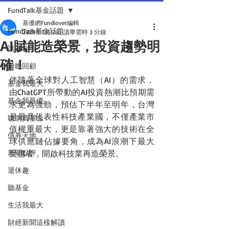
FundTalk基金話題
基優網Fundlover編輯
FundTalk基金話題
2023年7月12日
讀畢需時 3 分鐘
AI賦能造榮景，投資趨勢明
話基金
確！
前瞻回顧
伴隨著全球對人工智慧（AI）的需求，
基金我最大
由ChatGPT所帶動的AI投資熱潮比預期需
基金我最優
求更為強勁，預估下半年至明年，台灣
是最具代表性科技產業國，不僅產業市
聰明買基金
值權重最大，更是靠著強大的技術在全
債券天地
球供應鏈佔據要角，成為AI浪潮下最大
新聞點評
受惠者，開啟科技業再造榮景。
退休趣
聽基金
生活我最大
財經新聞這樣解讀