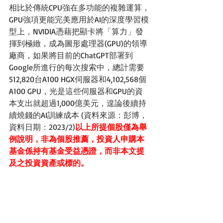
相比於傳統CPU強在多功能的複雜運算，
GPU強項更能完美應用於AI的深度學習模
型上，NVIDIA憑藉把顯卡將「算力」發
揮到極緻，成為圖形處理器(GPU)的領導
廠商，如果將目前的ChatGPT部署到
Google所進行的每次搜索中，總計需要
512,820台A100 HGX伺服器和4,102,568個
A100 GPU，光是這些伺服器和GPU的資
本支出就超過1,000億美元，遑論後續持
續燒錢的AI訓練成本 (資料來源：彭博，
資料日期：2023/2)
以上所提個股僅為舉
例說明，非為個股推薦，投資人申購本
基金係持有基金受益憑證，而非本文提
及之投資資產或標的。