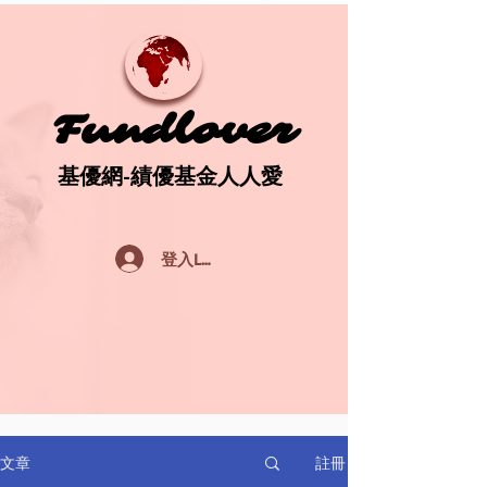
Fundlover
Fundlover
基優網-績優基金人人愛
基優網-績優基金人人愛
登入Log In
註冊
文章