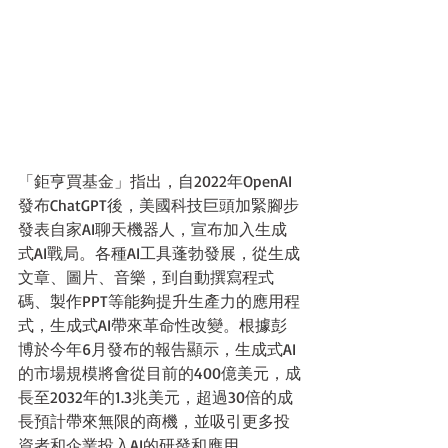
「鉅亨買基金」指出，自2022年OpenAI
發布ChatGPT後，美國科技巨頭加緊腳步
發表自家AI聊天機器人，宣布加入生成
式AI戰局。各種AI工具蓬勃發展，從生成
文章、圖片、音樂，到自動撰寫程式
碼、製作PPT等能夠提升生產力的應用程
式，生成式AI帶來革命性改變。根據彭
博於今年6月發布的報告顯示，生成式AI
的市場規模將會從目前的400億美元，成
長至2032年的1.3兆美元，超過30倍的成
長預計帶來無限的商機，並吸引更多投
資者和企業投入AI的研發和應用。