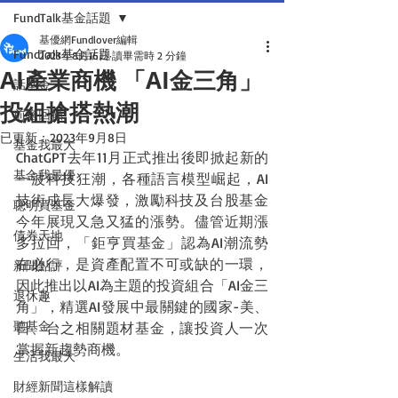
FundTalk基金話題
基優網Fundlover編輯
FundTalk基金話題
2023年8月16日
讀畢需時 2 分鐘
AI產業商機 「AI金三角」
話基金
投組搶搭熱潮
前瞻回顧
已更新：
2023年9月8日
基金我最大
ChatGPT去年11月正式推出後即掀起新的
基金我最優
一波科技狂潮，各種語言模型崛起，AI
技術成長大爆發，激勵科技及台股基金
聰明買基金
今年展現又急又猛的漲勢。儘管近期漲
債券天地
多拉回，「鉅亨買基金」認為AI潮流勢
在必行，是資產配置不可或缺的一環，
新聞點評
因此推出以AI為主題的投資組合「AI金三
退休趣
角」，精選AI發展中最關鍵的國家-美、
聽基金
日、台之相關題材基金，讓投資人一次
掌握新趨勢商機。
生活我最大
財經新聞這樣解讀