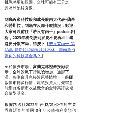
挑戰將更加艱困，全球可能有三分之一
經濟體陷於衰退
。
到底近來科技股和成長股兩大代表-蘋果
和特斯拉，到底在反應什麼情況，歡迎
大家可以前往「若只有兩千」podcast剖
析，2023年成長股到底要不要再all in還
是要分散布局，請按下【
若只有兩千-第
43集-特斯拉和蘋果跌跌不休，龍頭股拖
累你的科技基金嗎？
】
至於債券市場，
富蘭克林證券投顧
表
示，全球景氣下行風險增加、通膨下
滑、聯準會升息接近尾聲情境下，將開
啟債市轉多行情，建議投資人可先留意
能網羅各債市收益機會的全球高評級複
合債型基金。
根據路透社2022年底(12/21)公佈對主要
券商調查的美國10年期公債殖利率預估