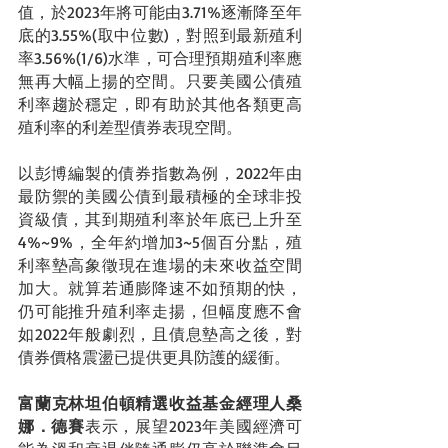
值，於2023年將可能由3.71%逐漸降至年
底的3.55%(取中位數)，對照到最新殖利
率3.56%(1/6)水準，可合理預期殖利率應
無再大幅上揚的空間。只要美國公債殖
利率趨於穩定，即有助於其他各類更高
殖利率的利差型債券表現空間。
以彭博編製的債券指數為例，2022年由
最防禦的美國公債到最積極的全球非投
資級債，其到期殖利率於年底已上升至
4%~9%，全年約增加3~5個百分點，殖
利率墊高象徵現在進場的未來收益空間
加大。就算若通膨降速不如預期的快，
仍可能推升殖利率走揚，但幅度應不會
如2022年般劇烈，且債息墊高之後，對
債券價格震盪已提供更具防護的緩衝。
富蘭克林坦伯頓精選收益基金經理人桑
娜．德賽
表示，展望2023年美國經濟可