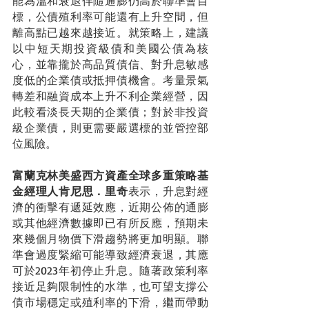
能為溫和衰退伴隨通膨仍高於聯準會目
標，公債殖利率可能還有上升空間，但
離高點已越來越接近。就策略上，建議
以中短天期投資級債和美國公債為核
心，並靠攏於高品質債信、對升息敏感
度低的企業債或抵押債機會。考量景氣
轉差和融資成本上升不利企業經營，因
此較看淡長天期的企業債；對於非投資
級企業債，則更需要嚴選標的並管控部
位風險。
富蘭克林美盛西方資產全球多重策略基
金經理人肯尼思．里奇
表示，升息對經
濟的衝擊有遞延效應，近期公佈的通膨
或其他經濟數據即已有所反應，預期未
來幾個月物價下滑趨勢將更加明顯。聯
準會過度緊縮可能導致經濟衰退，其應
可於2023年初停止升息。隨著政策利率
接近足夠限制性的水準，也可望支撐公
債市場穩定或殖利率的下滑，繼而帶動