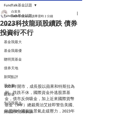
FundTalk基金話題
白富美
FundTalk基金話題
2023年1月10日
讀畢需時 2 分鐘
2023科技龍頭股續跌 債券
話基金
投資行不行
前瞻回顧
基金我最大
基金我最優
聰明買基金
債券天地
新聞點評
退休趣
2023年開市，成長股以蘋果和特斯拉為
例，跌跌不休，國際資金外逃股票基
聽基金
金，債市反倒吸金，加上近來國際貨幣
生活我最大
基金（IMF）總裁喬治艾娃即警告美國、
歐盟和中國面臨景氣走緩壓力，2023年
財經新聞這樣解讀