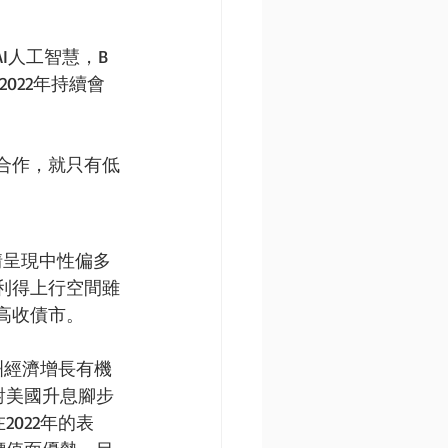
I人工智慧，B
在2022年持續會
合作，就只有低
情呈現中性偏多
利得上行空間雖
高收債市。
洲經濟增長有機
對美國升息腳步
022年的表