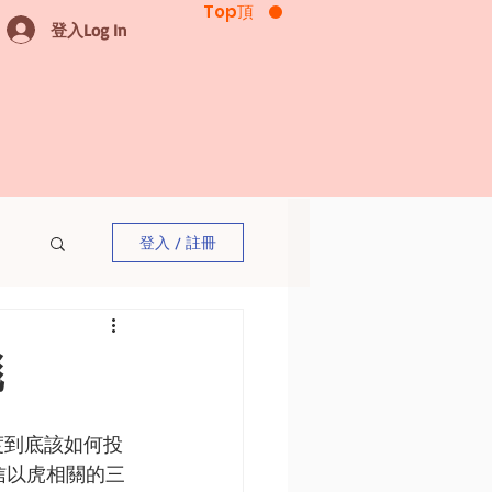
Top頂
登入Log In
登入 / 註冊
彪
度到底該如何投
信以虎相關的三