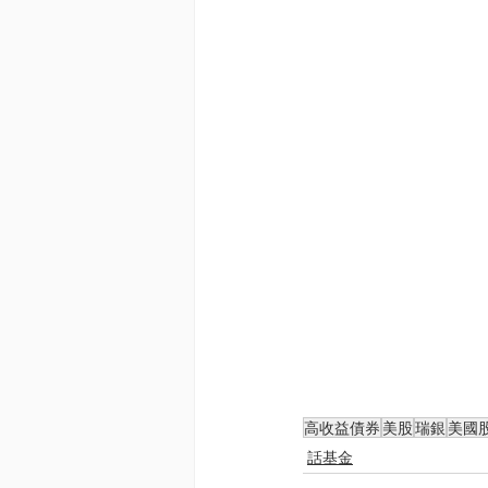
高收益債券
美股
瑞銀
美國
話基金