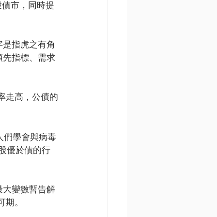
股債市，同時提
字是指虎之有角
領先指標、需求
利率走高，公債的
人們學會與病毒
就股優於債的行
最大變數暫告解
可期。