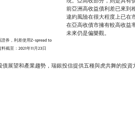
現。亞高收部分，則是具有
前亞洲高收益債利差已來到
違約風險在很大程度上已在
在亞高收債市擁有較高收益
未來仍是偏樂觀。
券，利差使用Z-spread to 
料截至：2021年11月23日
主要股債展望和產業趨勢，瑞銀投信提供五種與虎共舞的投資