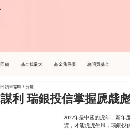
r
r
瞻回顧
基金我最大
基金我最優
聰明買基金
2日
讀畢需時 3 分鐘
趣
聽基金
生活我最大
財經新聞這樣解讀
與虎謀利 瑞銀投信掌握虒虥
2022年是中國的虎年，新年
資，才能虎虎生風，瑞銀投