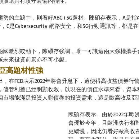
類股還具有攻守兼備的特性。
勢的主題中，則看好ABC+5G題材。陳碩存表示，A是指A
析，C是Cybersecurity 網路安全，和5G行動通訊等，都是
兩國激烈較勁下，陳碩存強調，唯一可讓這兩大強權攜手
碳未來投資前景亦不可小覷。
亞高題材性強
，在FED表示2022年將會升息下，這使得高收益債券行
，儘管利差已經明顯收斂，以現在的價值水準來看，資本
個市場能滿足投資人對債券的投資需求，這是歐高收及亞
陳碩存表示，由於2022年歐
會優於今年，且歐洲央行相
更緩慢，因此仍看好歐高收在2