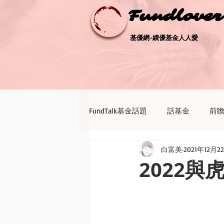
Fundlove
Fundlove
基優網-績優基金人人愛
基優網-績優基金人人愛
FundTalk基金話題
話基金
前
白富美
2021年12月2
債券天地
新聞點評
退休
2022