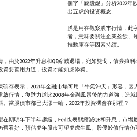
個字「虒虥彪」分析2022年
出五虎的投資概念。
虒是用在觀察股市行情，此
者，意味要關注企業盈餘、
推動庫存等因素持續。
，由於2022年升息和QE縮減退場，宛如雙戈，債券殖
投資要善用力道，投資才能如虎添翼。
陳碩存表示，2021年金融市場可用「牛氣沖天」形容，因
重啟行情，復甦力道比2008年金融風暴後的力道強，造
。當股債市都已大漲一輪，2022年投資機會在那裡？
望在期明年下半年趨緩，Fed也表態縮減QE和升息，市場
仍舊看好，預估虎年股市可望虎虎生風、股優於債行情仍