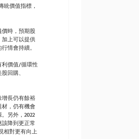
傳統價值指標，
溢價時，預期股
，加上可以提供
的行情會持續。
利價值/循環性
美股回購、
餘增長仍有餘裕
題材，仍有機會
另外，2022
應該降到更正常
現相對更有向上