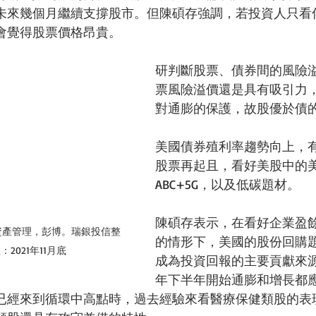
未來幾個月繼續支撐股市。但陳碩存強調，若投資人只看
會覺得股票價格昂貴。
研判斷股票、債券間的風險
票風險溢價還是具有吸引力
對通膨的保護，故股優於債
美國債券殖利率趨勢向上，有
股票再起且，看好美股中的
ABC+5G，以及低碳題材。
陳碩存表示，在看好企業盈
瑞銀資產管理，彭博。瑞銀投信整
的情形下，美國的股份回購
2021年11月底
成為投資回報的主要貢獻來源。
年下半年開始通膨和增長都
已經來到循環中高點時，過去經驗來看醫療保健類股的表