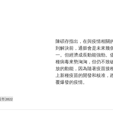
陳碩存指出，在與疫情相關
到解決前，通膨會是未來幾
一。但經濟成長動能強勁。儘管
種病毒來勢洶洶，但仍不致
放的動能，因為隨著疫苗接
上新種疫苗的開發和核准，
覆爆發的疫情。
股市
2022