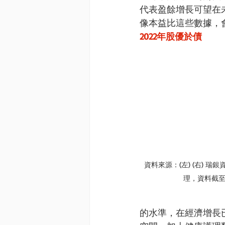
代表盈餘增長可望在
像本益比這些數據，
2022年股優於債
資料來源：(左) (右) 
理，資料截至：
的水準，在經濟增長