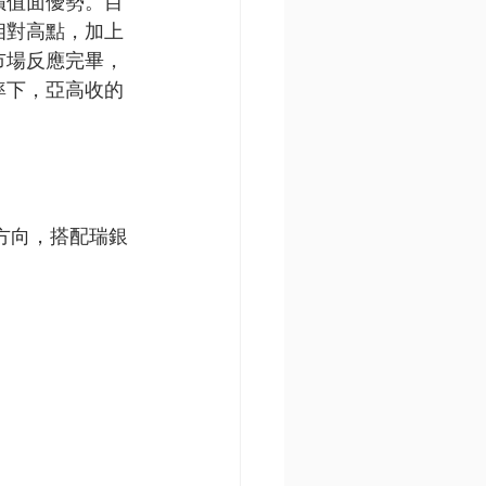
價值面優勢。目
相對高點，加上
市場反應完畢，
率下，亞高收的
方向，搭配瑞銀