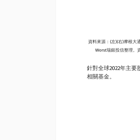
資料來源：(左)(右)摩根大通證
Worst瑞銀投信整理。資
針對全球2022年
相關基金。