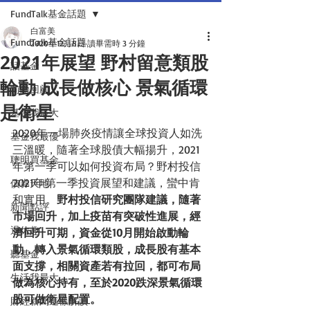
FundTalk基金話題
白富美
FundTalk基金話題
2020年12月8日
讀畢需時 3 分鐘
2021年展望 野村留意類股
話基金
輪動 成長做核心 景氣循環
前瞻回顧
是衛星
基金我最大
2020年一場肺炎疫情讓全球投資人如洗
基金我最優
三溫暖，隨著全球股債大幅揚升，2021
聰明買基金
年第一季可以如何投資布局？野村投信
2021年第一季投資展望和建議，蠻中肯
債券天地
和實用。
野村投信研究團隊建議，隨著
新聞點評
市場回升，加上疫苗有突破性進展，經
退休趣
濟回升可期，資金從10月開始啟動輪
動，轉入景氣循環類股，成長股有基本
聽基金
面支撐，相關資產若有拉回，都可布局
生活我最大
做為核心持有，至於2020跌深景氣循環
股可做衛星配置。
財經新聞這樣解讀