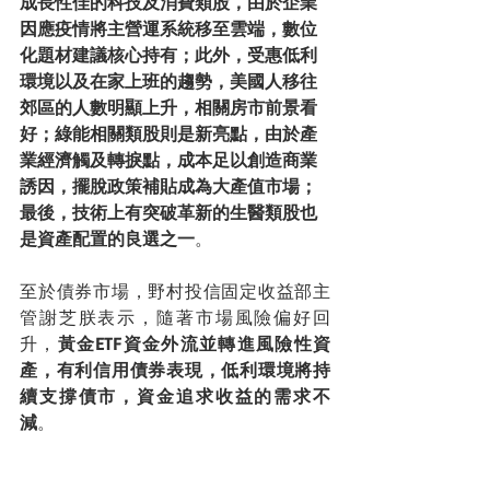
成長性佳的科技及消費類股，由於企業
因應疫情將主營運系統移至雲端，數位
化題材建議核心持有；此外，受惠低利
環境以及在家上班的趨勢，美國人移往
郊區的人數明顯上升，相關房市前景看
好；綠能相關類股則是新亮點，由於產
業經濟觸及轉捩點，成本足以創造商業
誘因，擺脫政策補貼成為大產值市場；
最後，技術上有突破革新的生醫類股也
是資產配置的良選之一
。
至於債券市場，野村投信固定收益部主
管謝芝朕表示，隨著市場風險偏好回
升，
黃金ETF資金外流並轉進風險性資
產，有利信用債券表現，低利環境將持
續支撐債市，資金追求收益的需求不
減
。