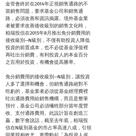
金管會終於在2014年正視銷售通路的不
當銷售問題，要求基金公司和銷售通
路，必須改善和資訊揭露。境外基金業
者被要求改善後收級別的銷售文化時，
柏瑞投信在2015年8月推出免分銷費用的
後收級別─N級別，不僅有助投資人降低
投資的前置成本，也不必從基金淨值裡
再吐出分銷費，有利投資人的本金百分
之百用於投資，有機會提高勝率。
免分銷費用的後收級別─N級別，讓投資
人多了選擇和機會，但銷售通路絕對不
吃虧的，基金業者必須從基金經理費裡
吐出通路費用給銷售機構，而且是整筆
預付，基金公司必須犧牲部分當年度營
收、支付通路費用。此設計旨在創造三
贏，數字會說話，截至去年底，柏瑞投
信在N級別基金的市占率高達八成，引領
同業競相效尤，更帶動起「為投資人省