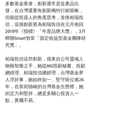
多數基金業者，創新通常是從產品出
發，在台灣還要有創新獨特行銷策略，
但能從投資人的角度思考，首推柏瑞投
信，這個創新更為柏瑞投信在元月抱回
2019年《指標》「年度品牌大獎」，3月
蟬聯Smart智富「固定收益型基金團隊研
究獎」。
柏瑞投信這些創新，係來自公司靈魂人
物楊智雅之手，她從AIG投顧秘書、投顧
總經理、柏瑞投信總經理，台灣基金界
人浮於事，她始終如一、堅守崗位逾26
年，在當前險峻的台灣基金生態裡，她
的定力和堅持，總是多關心投資人一
點，實屬不易。
柏瑞亞太區總裁兼柏瑞投信董事長馬瑞
傑（Rajeev Mittal）今年元旦轉任富達亞
太擔任董事總經理，柏瑞投信董事長一