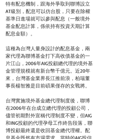
特有配息機制，跟海外爭取到聯博設立
AT級別，配息可以仿台股，只要在除權
基準日進場就可以參與配息（一般境外
基金配息計算，係依持有投資天期計算
配息金額）。
這種為台灣人量身設計的配息基金，兩
家代理為聯博基金打下高收債基金的一
片江山，2006年AIG投顧總代理的境外基
金管理規模就有新台幣千億元。近20年
來，台灣基金業界長江推前浪，柏瑞董
事長楊智雅是目前碩果僅存的女戰將。
台灣實施境外基金總代理制度後，聯博
在2006年在台成立總代理的投顧公司，
儘管初期對外宣稱代理制度不變，但AIG
和ING投顧的代理孕母工作終告段落，聯
博投顧最終還是收回基金總代理權。配
息基金既然有市場需求，當時的AIG投信