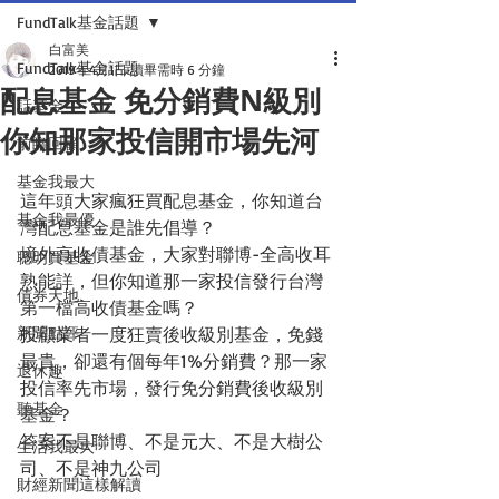
FundTalk基金話題
白富美
FundTalk基金話題
2019年4月1日
讀畢需時 6 分鐘
配息基金 免分銷費N級別
話基金
你知那家投信開市場先河
前瞻回顧
基金我最大
這年頭大家瘋狂買配息基金，你知道台
基金我最優
灣配息基金是誰先倡導？
境外高收債基金，大家對聯博-全高收耳
聰明買基金
熟能詳，但你知道那一家投信發行台灣
債券天地
第一檔高收債基金嗎？
新聞點評
投顧業者一度狂賣後收級別基金，免錢
最貴，卻還有個每年1%分銷費？那一家
退休趣
投信率先市場，發行免分銷費後收級別
聽基金
基金？
答案不是聯博、不是元大、不是大樹公
生活我最大
司、不是神九公司
財經新聞這樣解讀
.