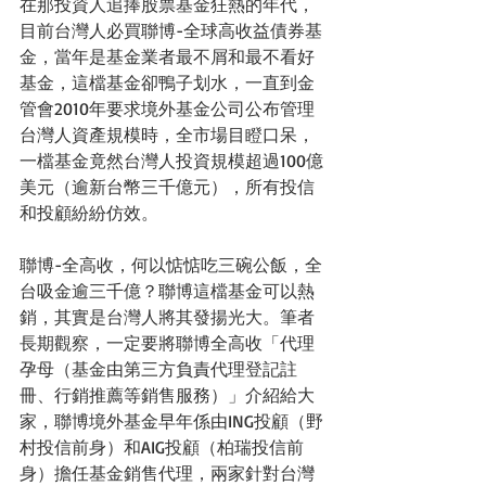
在那投資人追捧股票基金狂熱的年代，
目前台灣人必買聯博-全球高收益債券基
金，當年是基金業者最不屑和最不看好
基金，這檔基金卻鴨子划水，一直到金
管會2010年要求境外基金公司公布管理
台灣人資產規模時，全市場目瞪口呆，
一檔基金竟然台灣人投資規模超過100億
美元（逾新台幣三千億元），所有投信
和投顧紛紛仿效。
聯博-全高收，何以惦惦吃三碗公飯，全
台吸金逾三千億？聯博這檔基金可以熱
銷，其實是台灣人將其發揚光大。筆者
長期觀察，一定要將聯博全高收「代理
孕母（基金由第三方負責代理登記註
冊、行銷推薦等銷售服務）」介紹給大
家，聯博境外基金早年係由ING投顧（野
村投信前身）和AIG投顧（柏瑞投信前
身）擔任基金銷售代理，兩家針對台灣