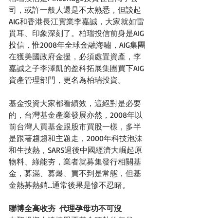
司，或許一般人還是不太熟悉，但談起
AIG和香港長江實業李嘉誠，大家就如雷
貫耳、印象深刻了。柏瑞投信前身是AIG
投信，惟2008年全球金融海嘯，AIG集團
在獲美國政府金援，必須處置資產，李
嘉誠之子李澤凱的盈科拓展集團買下AIG
資產管理部門，更名為柏瑞投資。
基金投資大家都看績效，這絕對是必要
的，台灣基金產業發展亦然，2008年以
前台灣人買基金跟股市買股一樣，多半
是跟著趨趨和主題走，2000年科技泡沬
和生技熱，SARS過後中國經濟大崛起原
物料、綠能夯，業者就募集發行相關基
金，募滿、募爆、買不到是常態，但基
金熱募熱銷…通常後果是慘不忍睹。
聯博全高收夯  代理孕母功不可沒