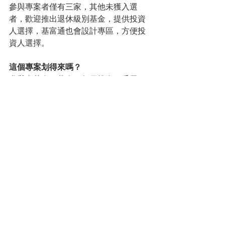
參與專案者僅有三家，其他未獲入選
者，歡迎推出退休級別基金，提供投資
人選擇，基富通也會設計專區，方便投
資人選擇。
這個專案划得來嗎？
參與者若有一萬人，每月投資三千元，
一檔基金第一個月規模挺多才三千萬的
資產，一年可望成長到3.6億元，若是針
對此專案設計新組合基金，成立門檻，
金管會必須先調整，不然必須有種子資
金先行投入。
再就成本而言，定期定額的每月扣款，
必須支付給往來銀行定期定額扣款費，
每人每次定期定額手續費是十元，一個
月就要十萬，12個月就要120萬銀行扣款
費，若不是10元，以7-11代收費用，4元
來計算，投信做這生意賺的管理費，初