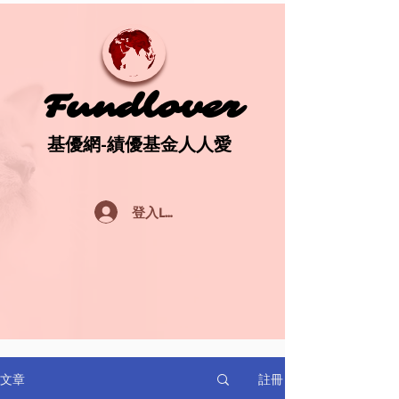
Fundlover
Fundlover
基優網-績優基金人人愛
基優網-績優基金人人愛
登入Log In
註冊
文章