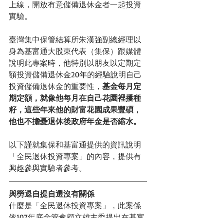
上線，開放有意儲備退休金者一起投資
實驗。
臺灣集中保管結算所朱漢強副總經理以
身為基富通大股東代表（集保）跟媒體
說明此專案時，他特別以朋友以定期定
額投資儲備退休金20年的經驗說明自己
投資儲備退休金的重要性，
基金每月定
期定額，就像他每月在自己花園裡播種
籽，這些年來他的財富花園成果豐碩，
他也不擔憂退休後政府年金是否縮水。
以下謹就集保和基富通提供的資訊說明
「全民退休投資專案」的內容，提供有
興趣參與實驗者參考。
與勞退自提自選沒有關係
什麼是「全民退休投資專案」，此案係
依107年底金管會顧立雄主委提出在基富