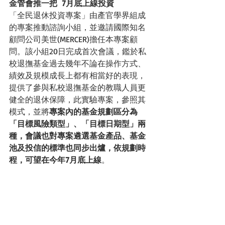
金管會推一把  7月底上線投資
「全民退休投資專案」由產官學界組成
的專案推動諮詢小組，並邀請國際知名
顧問公司美世(MERCER)擔任本專案顧
問。該小組20日完成首次會議，鑑於私
校退撫基金過去幾年不論在操作方式、
績效及規模成長上都有相當好的表現，
提供了參與私校退撫基金的教職人員更
健全的退休保障，此實驗專案，參照其
模式，並將
專案內的基金規劃區分為
「目標風險類型」、「目標日期型」兩
種，會議也對專案遴選基金產品、基金
池及投信的標準也同步出爐，依規劃時
程，可望在今年7月底上線
。