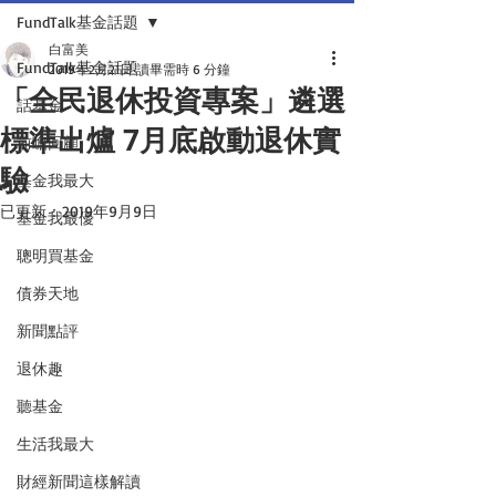
FundTalk基金話題
白富美
FundTalk基金話題
2019年2月21日
讀畢需時 6 分鐘
「全民退休投資專案」遴選
話基金
標準出爐 7月底啟動退休實
前瞻回顧
驗
基金我最大
已更新：
2019年9月9日
基金我最優
聰明買基金
債券天地
新聞點評
退休趣
聽基金
生活我最大
財經新聞這樣解讀