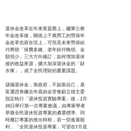
退休金改革近年來甚囂塵上，繼軍公教
年金改革後，關係上千萬勞工的勞保年
金改革也箭在弦上，可預見未來勞保給
付將朝「保費多繳、老年給付晚領、金
額領少」三大方向修訂，如何增加退休
後的收益來源，擴大加深退休金的「財
水庫」，成了全民理財的重要課題。
儲備退休金，靠政府，不如靠自己，基
富通證券繼去年底由金管會顧立雄主委
指定執行「退休投資實驗專案」後，2月
20日舉行第一次專案會議，由專家學者
草擬全民退休投資專案的遴選標準、同
時釐訂專案的推出時程，若一切進展順
利，「全民退休投資專案」可望在7月底