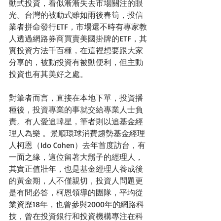
動式投資，看似漸漸失去市場關注的眼
光。台灣的被動式雖如雨後春筍，投信
業者拼命發行ETF，市場還不時有專家教
人透過網路券商買賣美國掛牌的ETF，其
實投資方法千百種，在這裡想要跟大家
分享的，被動投資有被動便利，但主動
投資也有其美好之處。
對筆者而言，直接在本地下單，投資播
種後，投資專業的事就交給專業人士負
責。有人愛追韓星，筆者則以追基金經
理人為樂 。景順環球消費趨勢基金經理
人柯恩（Ido Cohen）去年首度訪台，有
一面之緣，這位留著大鬍子的經理人，
其實正值壯年，也是基金經理人養成後
的黃金期，人不僅親切，投資人問題更
是有問必答，柯恩領導的團隊，平均從
業資歷18年，也曾參與2000年的網路科
技，曾在投資銀行和投資機構專注在科