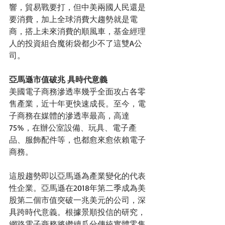
響，貿易戰要打，但中美兩國人民還是
要消費，加上全球消費大趨勢就是電
商，搭上未來消費的順風車，基金經理
人的投資組合魔術袋都少不了這雙A公
司。
亞馬遜市值破兆 具時代意義
美國電子商務滲透率幾乎全面攻占各零
售產業，近十年更快速成長。至今，電
子商務在媒體的滲透率最高，高達
75%，在辦公室設備、玩具、電子產
品、服飾配件等，也都愈來愈依賴電子
商務。
這股趨勢即以亞馬遜為產業變化的代表
性企業。亞馬遜在2018年第二季成為美
股第二個市值突破一兆美元的公司，深
具跨時代意義。根據景順投信的研究，
網路電子商務將繼續瓜分傳統實體零售