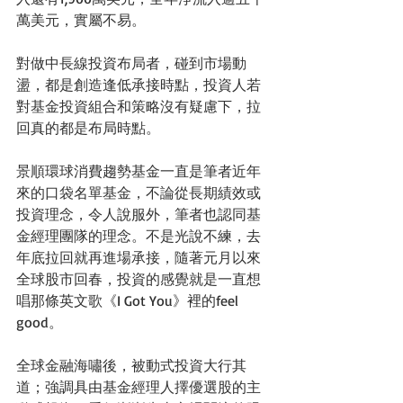
萬美元，實屬不易。
對做中長線投資布局者，碰到市場動
盪，都是創造逢低承接時點，投資人若
對基金投資組合和策略沒有疑慮下，拉
回真的都是布局時點。
景順環球消費趨勢基金一直是筆者近年
來的口袋名單基金，不論從長期績效或
投資理念，令人說服外，筆者也認同基
金經理團隊的理念。不是光說不練，去
年底拉回就再進場承接，隨著元月以來
全球股市回春，投資的感覺就是一直想
唱那條英文歌《I Got You》裡的feel 
good。
全球金融海嘯後，被動式投資大行其
道；強調具由基金經理人擇優選股的主