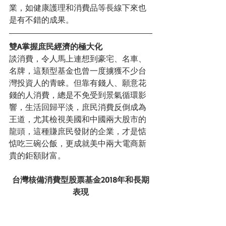
業，如健康護理和消費品等長線下來也
是有不錯的成果。
雙A掌握庶民經濟的極大化
談消費，令人馬上連想到豪宅、名車、
名牌，這類型基金也曾一度擄獲不少台
灣投資人的青睞。但靠有錢人、願意花
錢的人消費，總是不免受到景氣循環影
響，生活回歸平淡，庶民消費反倒成為
王道，尤其檢視美國和中國兩大股市的
龍頭，這種賺庶民發財的企業，才是惦
惦吃三碗公飯，更成就美中兩大電商新
貴的鉅額財富。
台灣核備消費型股票基金2018年和長期
表現