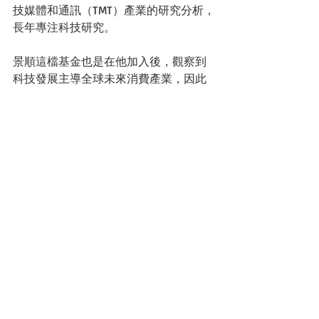
技媒體和通訊（TMT）產業的研究分析，
長年專注科技研究。
景順這檔基金也是在他加入後，觀察到
科技發展主導全球未來消費產業，因此
提高基金的科技持股部位，這些都是靠
基金經理人主動研究、積極主動選股，
在大趨勢形成前先行布局掌握契機，基
金經理人的主動研究是有成本的，這也
是主動式基金管理費相較來得高的關
鍵。
至於小額投資人如筆者，真的沒有必要
天天上演投資劇場，基金經理費高，投
資人就拒絕投資？管理費是每天從淨值
裡扣下，若是主動基金經理人可以創造
好的績效，這就是請專家的關鍵。管理
費高低，雖然拉長看是不小成本，但問
題有那麼嚴重？
一切以績效是問，創造