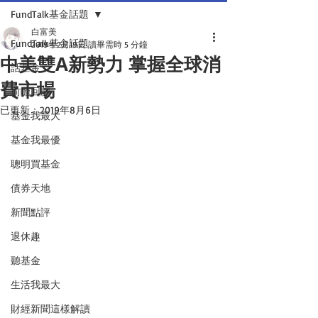
FundTalk基金話題
白富美
FundTalk基金話題
2019年2月19日
讀畢需時 5 分鐘
中美雙A新勢力 掌握全球消
話基金
費市場
前瞻回顧
已更新：
2019年8月6日
基金我最大
基金我最優
聰明買基金
債券天地
新聞點評
退休趣
聽基金
生活我最大
財經新聞這樣解讀