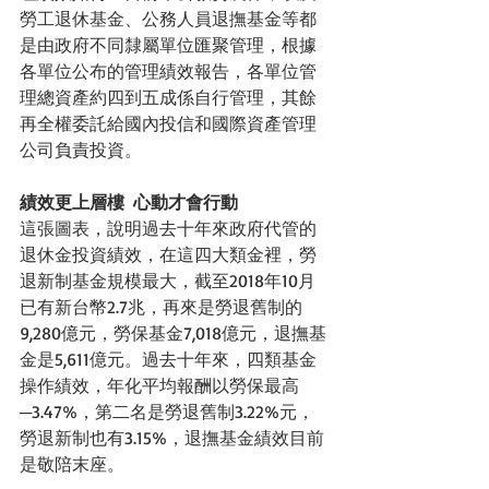
勞工退休基金、公務人員退撫基金等都
是由政府不同隸屬單位匯聚管理，根據
各單位公布的管理績效報告，各單位管
理總資產約四到五成係自行管理，其餘
再全權委託給國內投信和國際資產管理
公司負責投資。
績效更上層樓  心動才會行動
這張圖表，說明過去十年來政府代管的
退休金投資績效，在這四大類金裡，勞
退新制基金規模最大，截至2018年10月
已有新台幣2.7兆，再來是勞退舊制的
9,280億元，勞保基金7,018億元，退撫基
金是5,611億元。過去十年來，四類基金
操作績效，年化平均報酬以勞保最高
─3.47%，第二名是勞退舊制3.22%元，
勞退新制也有3.15%，退撫基金績效目前
是敬陪末座。