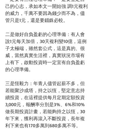
己的心志，承如本文一開始強 調1元複利
的威力，千萬不要因為錢少而不為，儘
管只是1元，還是要錙銖必較。
二是做好自負盈虧的心理準備：有人會
說1元每天加倍，30天複利變10億，這例
子太極端，雖然套公式，這是真的、很
威，當然真實生活裡，真實狀況市場有
上有下，啟動投資時一定宜有自負盈虧
的心理準備。
三是恆毅力：年青人儘管起薪不多，但
若能聚沙成塔，持之以恆，堅定意志持
續投資，在這裡提供每月定期定額投資
3,000元，報酬率分別是3%、6%和10%
做長期投資計畫，若能夠持之以恆，30
年下來，獲利再滾入不斷投資，長年複
利下來也有170多萬到680多萬不等。