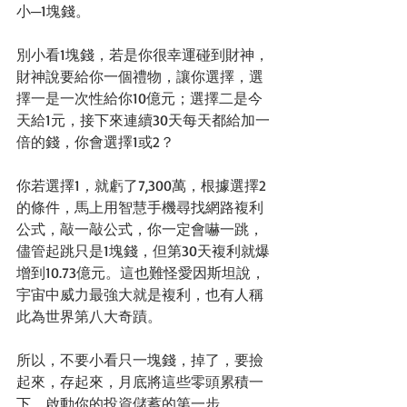
小─1塊錢。
別小看1塊錢，若是你很幸運碰到財神，
財神說要給你一個禮物，讓你選擇，選
擇一是一次性給你10億元；選擇二是今
天給1元，接下來連續30天每天都給加一
倍的錢，你會選擇1或2？
你若選擇1，就虧了7,300萬，根據選擇2
的條件，馬上用智慧手機尋找網路複利
公式，敲一敲公式，你一定會嚇一跳，
儘管起跳只是1塊錢，但第30天複利就爆
增到10.73億元。這也難怪愛因斯坦說，
宇宙中威力最強大就是複利，也有人稱
此為世界第八大奇蹟。
所以，不要小看只一塊錢，掉了，要撿
起來，存起來，月底將這些零頭累積一
下，啟動你的投資儲蓄的第一步。