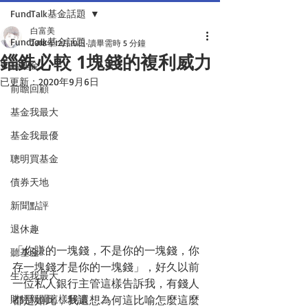
FundTalk基金話題
白富美
FundTalk基金話題
2018年12月10日
讀畢需時 5 分鐘
錙銖必較 1塊錢的複利威力
話基金
已更新：
2020年9月6日
前瞻回顧
基金我最大
基金我最優
聰明買基金
債券天地
新聞點評
退休趣
「你賺的一塊錢，不是你的一塊錢，你
聽基金
存一塊錢才是你的一塊錢」，好久以前
生活我最大
一位私人銀行主管這樣告訴我，有錢人
都是如此，我還想為何這比喻怎麼這麼
財經新聞這樣解讀