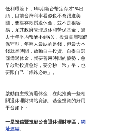
低利環境下，1年期新台幣定存才1%出
頭，目前台灣利率看似也不會跟進美
國，要靠存款攢退休金，並不是很容
易，尤其政府管理退休和勞保基金，過
去十年平均報酬不到4%，投資實屬穩健
保守型，年輕人最缺的是錢，但最大本
錢就是時間，啟動自主投資、自提自選
儲備退休金，就要善用時間的優勢，愈
早啟動投資愈好，要分秒「幣」爭，也
要跟自己「錙銖必較」。
啟動自主投資退休金，在此推薦一些相
關退休理財網站資訊、基金投資的好用
平台如下：
一是投信暨投顧公會退休理財專區，
網
址連結
。