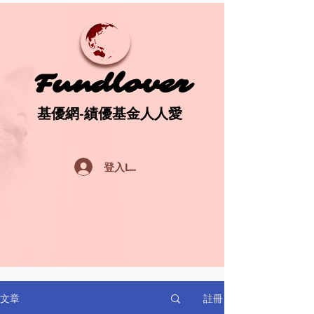
Fundlover
Fundlover
基優網-績優基金人人愛
基優網-績優基金人人愛
登入Log In
註冊
文章