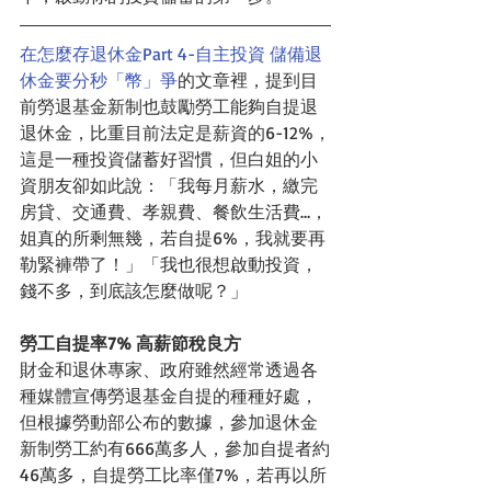
在怎麼存退休金Part 4-自主投資 儲備退
休金要分秒「幣」爭
的文章裡，提到目
前勞退基金新制也鼓勵勞工能夠自提退
退休金，比重目前法定是薪資的6-12%，
這是一種投資儲蓄好習慣，但白姐的小
資朋友卻如此說：「我每月薪水，繳完
房貸、交通費、孝親費、餐飲生活費…，
姐真的所剩無幾，若自提6%，我就要再
勒緊褲帶了！」「我也很想啟動投資，
錢不多，到底該怎麼做呢？」
勞工自提率7% 高薪節稅良方
財金和退休專家、政府雖然經常透過各
種媒體宣傳勞退基金自提的種種好處，
但根據勞動部公布的數據，參加退休金
新制勞工約有666萬多人，參加自提者約
46萬多，自提勞工比率僅7%，若再以所