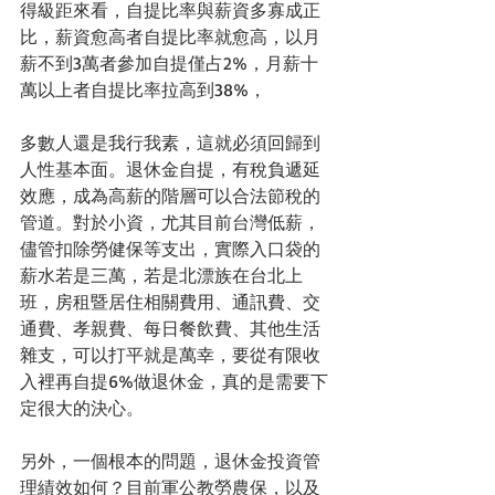
得級距來看，自提比率與薪資多寡成正
比，薪資愈高者自提比率就愈高，以月
薪不到3萬者參加自提僅占2%，月薪十
萬以上者自提比率拉高到38%，
多數人還是我行我素，這就必須回歸到
人性基本面。退休金自提，有稅負遞延
效應，成為高薪的階層可以合法節稅的
管道。對於小資，尤其目前台灣低薪，
儘管扣除勞健保等支出，實際入口袋的
薪水若是三萬，若是北漂族在台北上
班，房租暨居住相關費用、通訊費、交
通費、孝親費、每日餐飲費、其他生活
雜支，可以打平就是萬幸，要從有限收
入裡再自提6%做退休金，真的是需要下
定很大的決心。 
另外，一個根本的問題，退休金投資管
理績效如何？目前軍公教勞農保，以及