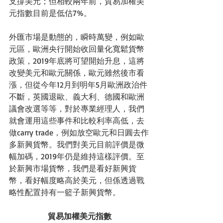
支撐美元；但相較兩年前，貿易加權美
元指數目前是低估7%。
外匯市場是動態的，瞬時萬變，例如歐
元區，歐洲央行開始收回量化寬鬆貨幣
政策，2019年底將可望開始升息，這將
改變美元和歐元關係，歐元雖然後市看
漲，但從今年12月到明年5月歐洲政治件
不斷，英國退歐、義大利、德國和歐洲
議會改選等等，對於專業經理人，我們
就會運用這些事件和比較利率高低，去
做carry trade，例如放空歐元和日圓去作
多新興貨幣。我們對美元目前評價是微
幅加碼，2019年仍是維持這樣評價。至
於新興市場貨幣，我們是看好新興貨
幣，看好幅度略高於美元，但係透過戰
略性配置持有一籃子新興貨幣。
貿易加權美元指數