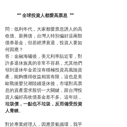
““ 全球投資人都愛高票息  ””
問：低利年代，大家都愛票息誘人的高
收債、新興債，台灣人特別偏好這兩類
債券基金，但若經濟衰退，投資人要如
何因應？
答：金融海嘯後，美元利率貼近零，對
許多退休族真的非常不容易，尤其他們
領到退休年金若沒有積極投資高風險資
產，能夠獲得收益相當有限，這也是美
歐戰後嬰兒潮陸續退休後，市場對高票
息的資產需求殷切一大關鍵，跟台灣投
資人偏好高收債基金差不多。這年頭，
垃圾債，一點也不垃圾，反而備受投資
人青睞
。
對於專業經理人，因應景氣循環，我平