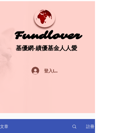
Fundlover
Fundlover
基優網-績優基金人人愛
基優網-績優基金人人愛
登入Log In
註冊
文章