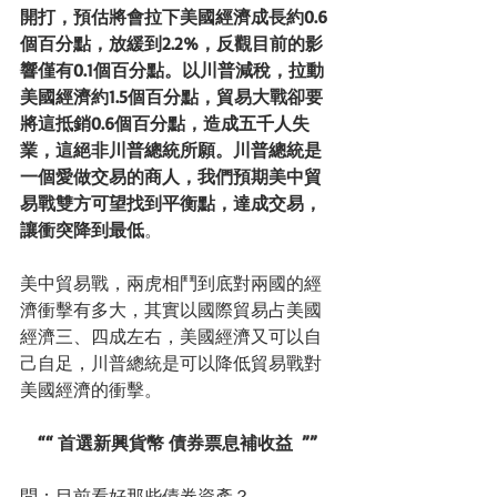
開打，預估將會拉下美國經濟成長約0.6
個百分點，放緩到2.2%，反觀目前的影
響僅有0.1個百分點。以川普減稅，拉動
美國經濟約1.5個百分點，貿易大戰卻要
將這抵銷0.6個百分點，造成五千人失
業，這絕非川普總統所願。川普總統是
一個愛做交易的商人，我們預期美中貿
易戰雙方可望找到平衡點，達成交易，
讓衝突降到最低
。
美中貿易戰，兩虎相鬥到底對兩國的經
濟衝擊有多大，其實以國際貿易占美國
經濟三、四成左右，美國經濟又可以自
己自足，川普總統是可以降低貿易戰對
美國經濟的衝擊。
““ 首選新興貨幣 債券票息補收益  ””
問：目前看好那些債券資產？