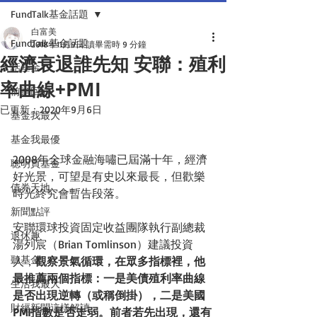
FundTalk基金話題
白富美
FundTalk基金話題
2018年11月9日
讀畢需時 9 分鐘
經濟衰退誰先知 安聯：殖利
話基金
率曲線+PMI
前瞻回顧
已更新：
2020年9月6日
基金我最大
基金我最優
2008年全球金融海嘯已屆滿十年，經濟
聰明買基金
好光景，可望是有史以來最長，但歡樂
債券天地
時光終究會暫告段落。
新聞點評
安聯環球投資固定收益團隊執行副總裁
退休趣
湯列宸（Brian Tomlinson）建議投資
聽基金
人，
觀察景氣循環，在眾多指標裡，他
最推薦兩個指標：一是美債殖利率曲線
生活我最大
是否出現逆轉（或稱倒掛），二是美國
財經新聞這樣解讀
PMI指數是否走弱。前者若先出現，還有