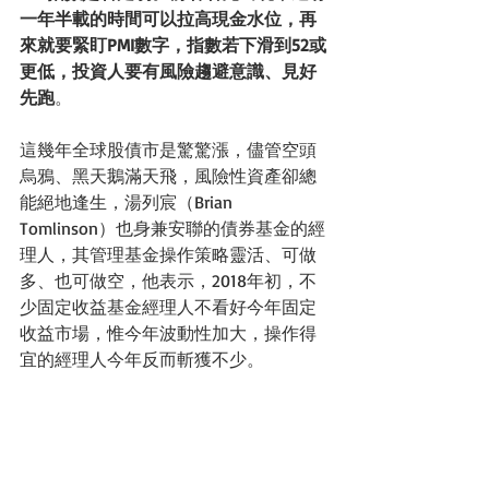
一年半載的時間可以拉高現金水位，再
來就要緊盯PMI數字，指數若下滑到52或
更低，投資人要有風險趨避意識、見好
先跑
。
這幾年全球股債市是驚驚漲，儘管空頭
烏鴉、黑天鵝滿天飛，風險性資產卻總
能絕地逢生，湯列宸（Brian 
Tomlinson）也身兼安聯的債券基金的經
理人，其管理基金操作策略靈活、可做
多、也可做空，他表示，2018年初，不
少固定收益基金經理人不看好今年固定
收益市場，惟今年波動性加大，操作得
宜的經理人今年反而斬獲不少。