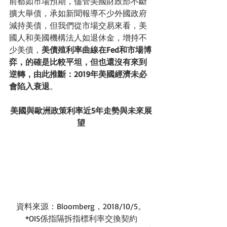
前都如市場預期，儘管美國財政部不斷
擴大舉債，承如新聞報導不少外國政府
減持美債，但我們從市場交易來看，美
國人和美國機構法人如退休金，增持不
少美債，
美債殖利率曲線在Fed和市場博
弈，的確是比較平坦，但也還沒有來到
逆轉，由此推斷：2019年美國經濟未必
會陷入衰退
。
美國與歐洲政策利率近5年走勢與未來展
望
資料來源：Bloomberg，2018/10/5。
*OIS係指隔拆指標利率交換契約