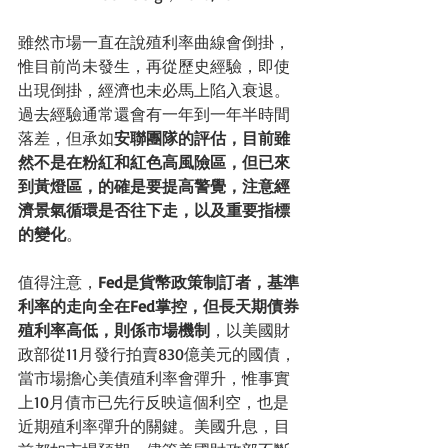
雖然市場一直在說殖利率曲線會倒掛，
惟目前尚未發生，再從歷史經驗，即使
出現倒掛，經濟也未必馬上陷入衰退。
過去經驗通常還會有一年到一年半時間
落差，但承如
安聯團隊的評估，目前雖
然不是在粉紅和紅色高風險區，但已來
到黃燈區，的確是要提高警覺，注意經
濟景氣循環是否往下走，以及重要指標
的變化
。
值得注意，
Fed是貨幣政策制訂者，基準
利率的走向全在Fed掌控，但長天期債券
殖利率高低，則係市場機制
，以美國財
政部從11月發行拍賣830億美元的國債，
當市場擔心美債殖利率會彈升，惟事實
上10月債市已先行反映這個利空，也是
近期殖利率彈升的關鍵。美國升息，目