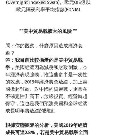
(Overnight Indexed Swap)。歐元OIS係以
歐元隔夜利率平均指數(EONIA)
““美中貿易戰擴大的風險 ””
問：你的觀察，什麼原因造成經濟衰
退？
答：
我目前比較擔憂的是美中貿易戰
爭，
美國經濟因為減稅和財政刺激，今
年經濟表現強勁，惟這些多半是一次性
的效應，2019年經濟將會放緩，加上美
國掀起對歐、對中國的貿易戰，企業在
不確定性升高下，放緩投資、經營轉趨
保守，這也是我們預測美國和全球經濟
成長明年將放緩的關鍵。
根據安聯團隊的分析，美國2019年經濟
成長可達2.8%，若是美中貿易戰爭全面