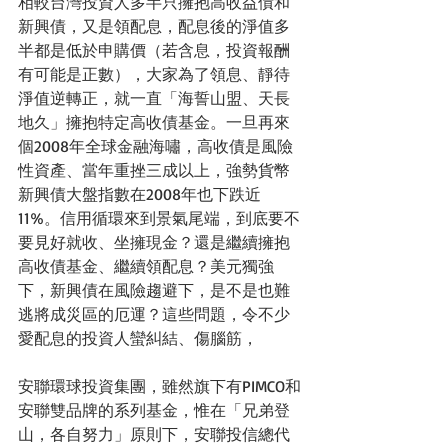
相較台灣投資人多半只擁抱高收益債和
新興債，又是領配息，配息後的淨值多
半都是低於申購價（若含息，投資報酬
有可能是正數），大家為了領息、靜待
淨值逆轉正，就一直「海誓山盟、天長
地久」擁抱特定高收債基金。一旦再來
個2008年全球金融海嘯，高收債是風險
性資產、當年重挫三成以上，強勢貨幣
新興債大盤指數在2008年也下跌近
11%。信用循環來到景氣尾端，到底要不
要見好就收、坐擁現金？還是繼續擁抱
高收債基金、繼續領配息？美元獨強
下，新興債在風險趨避下，是不是也難
逃將成災區的厄運？這些問題，令不少
愛配息的投資人蠻糾結、傷腦筋，
安聯環球投資集團，雖然旗下有PIMCO和
安聯雙品牌的系列基金，惟在「兄弟登
山，各自努力」原則下，安聯投信總代