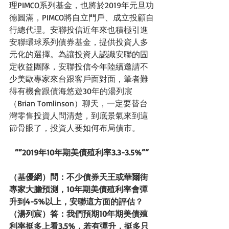
理PIMCO系列基金，也將於2019年元旦功
德圓滿，PIMCO將自立門戶、成立投顧自
行總代理。安聯投信近年來也積極引進
安聯環球系列債券基金，提供投資人多
元化的選擇。為讓投資人認識安聯的固
定收益團隊，安聯投信今年陸續邀請不
少美歐專家來台跟客戶面對面，筆者難
得有機會跟債海悠遊30年的湯列宸
（Brian Tomlinson）聊天，一定要替台
灣零售投資人問清楚，到底景氣來到這
節骨眼了，投資人要如何布局債市。 
““2019年10年期美債殖利率3.3-3.5%””
（基優網）問：不少債券天王或華爾街
專家大膽預測，10年期美債殖利率會彈
升到4-5%以上，安聯這方面的評估？
（湯列宸）答：我們預期10年期美債殖
利率挺多上看3.5%，若有彈升，挺多只