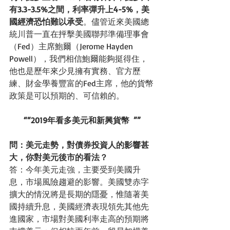
有3.3-3.5%之間，利率彈升上4-5%，美
國經濟恐怕難以承受
。儘管近來美國總
統川普一直在抨擊美國聯邦準備理事會
（Fed）主席鮑爾（Jerome Hayden 
Powell），我們相信鮑爾能夠挺得住，
他也是歷年來少見擁有實務、官方歷
練、財金學養豐富的Fed主席，他的貨幣
政策是可以預期的、可信賴的。
““2019年看多美元和新興貨幣  ””
問：美元走勢，對債券投資人的影響甚
大，你對美元後市的看法？
答：今年美元走強，主要受到美國升
息，市場風險趨避的影響。美國雙赤字
擴大的情況將是長期的隱憂，惟隨著美
國持續升息，美國經濟表現領先其他先
進國家，市場對美國利率走高的預期將