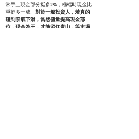
常手上現金部分挺多2%，極端時現金比
重挺多一成。
對於一般投資人，若真的
碰到景氣下滑，當然儘量提高現金部
位，現金為王，才能留住青山，等市場
動盪後，才能保留重返市場的實力
。
安聯全球固，定收益團隊成軍逾34年，
管理360億美元的資產規模，我們全球團
隊有28人、平均資歷是18年，每天會觀
察分析總體經濟、信用分析師追蹤投資
標的、做好風險控管，審慎因應債市任
何風吹草動。
術業有專攻，一般債券基金投資人，只
要將資金交給專業經理人，儘管市場有
各種雜訊干擾投資人的意志，一下子美
國升息，一下美國財政部大舉發債，加
上不少天王一再喊出美債殖利率會大舉
彈升，債券熊市就要來了…。市場最不缺