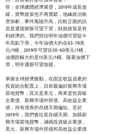
答：全球總體經濟展望，2019年成長放
緩，貨幣政策也不再寬鬆，地緣政治衝
突加劇，事件風險升高，比較正面的訊
息是通貨膨脹可望下滑，財政政策是有
利經濟的。我們預估明年油價可望從今
年高點下滑，今年油價大約在63-78美
元/1桶，2019年可望在50-60美元/1桶，
油價跌幅大約是15美元/1桶。隨著油價下
滑，明年通膨可望放緩。
掌握全球經濟脈動，在固定收益資產的
投資組合配置上，目前最偏好新興市場
當地貨幣，其次是美元，再來是投資級
企業債、新興市場外部債、高收益企業
債，持有債券的存續天期偏短。至於
2019年，我們會拉長存續天期、加碼新
興市場當地貨幣，減碼投資級企業債，
美元、新興市場外部債和高收益企業債