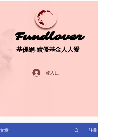
Fundlover
Fundlover
基優網-績優基金人人愛
基優網-績優基金人人愛
登入Log In
註冊
文章