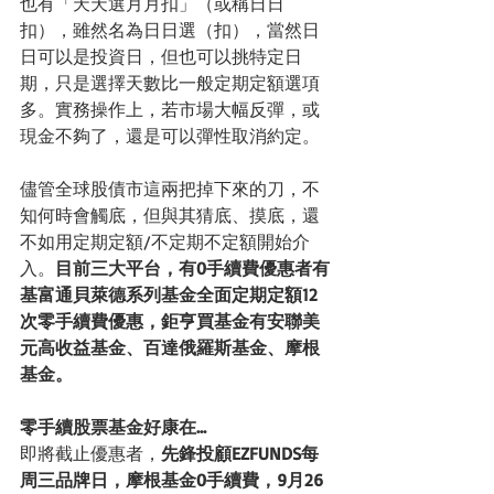
也有「天天選月月扣」（或稱日日
扣），雖然名為日日選（扣），當然日
日可以是投資日，但也可以挑特定日
期，只是選擇天數比一般定期定額選項
多。實務操作上，若市場大幅反彈，或
現金不夠了，還是可以彈性取消約定。
儘管全球股債市這兩把掉下來的刀，不
知何時會觸底，但與其猜底、摸底，還
不如用定期定額/不定期不定額開始介
入。
目前三大平台，有0手續費優惠者有
基富通貝萊德系列基金全面定期定額12
次零手續費優惠，鉅亨買基金有安聯美
元高收益基金、百達俄羅斯基金、摩根
基金。
零手續股票基金好康在…
即將截止優惠者，
先鋒投顧EZFUNDS每
周三品牌日，摩根基金0手續費，9月26