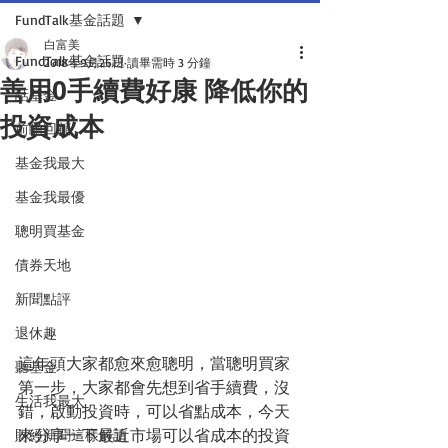
FundTalk基金話題
白富美
FundTalk基金話題
2018年9月26日
讀畢需時 3 分鐘
善用0手續費好康 降低你的
話基金
投資成本
前瞻回顧
基金我最大
基金我最優
聰明買基金
債券天地
新聞點評
退休趣
這年頭大家都愈來愈聰明，當聰明買家
聽基金
第一步，大家都會先想到省手續費，沒
生活我最大
錯，啟動投資時，可以省點成本，今天
來分享一下最近市場可以省成本的投資
財經新聞這樣解讀