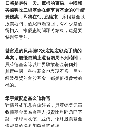
日將是最後一天。摩根的東協、中國和
美國科技三檔基金在鉅亨買基金的0手續
費優惠，即將在9月底結束
，摩根基金以
股票著稱，值此市場拉回，有不少是值
得切入，惟優惠期間即將結束，這是要
特別留意的。
基富通的貝萊德12次定期定額免手續的
專案，離優惠截止還有兩周不到時間，
貝萊德基金除以世界礦業基金著稱外，
其實中國、科技基金也表現不俗，另外
經常得獎的台股基金，都是值得參考的
標的。
零手續配息基金這樣選
對債券或配息有偏好者，貝萊德美元高
收債基金因為台灣人投資比重問題已下
架，環球高收債、亞債、環球股票基金
也都是值得多加留意的選項。