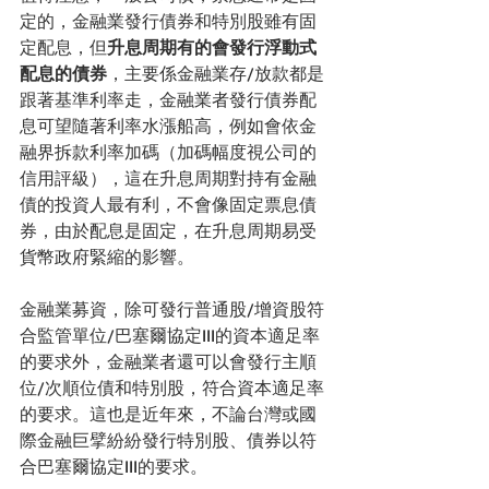
定的，金融業發行債券和特別股雖有固
定配息，但
升息周期有的會發行浮動式
配息的債券
，主要係金融業存/放款都是
跟著基準利率走，金融業者發行債券配
息可望隨著利率水漲船高，例如會依金
融界拆款利率加碼（加碼幅度視公司的
信用評級），這在升息周期對持有金融
債的投資人最有利，不會像固定票息債
券，由於配息是固定，在升息周期易受
貨幣政府緊縮的影響。
金融業募資，除可發行普通股/增資股符
合監管單位/巴塞爾協定III的資本適足率
的要求外，金融業者還可以會發行主順
位/次順位債和特別股，符合資本適足率
的要求。這也是近年來，不論台灣或國
際金融巨擘紛紛發行特別股、債券以符
合巴塞爾協定III的要求。