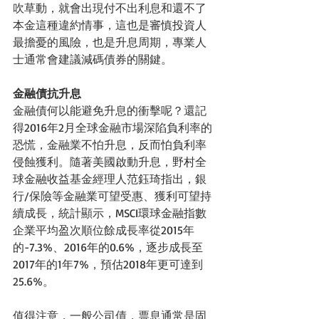
吹草動，就會出現付不出利息和還不了
本金這種違約情事，這也是審慎投資人
最擔憂的風險，也是升息周期，專業人
士通常會建議減碼債券的關鍵。
金融債抗升息
金融債何以能避免升息的衝擊呢？還記
得2016年2月全球金融市場深陷負利率的
恐慌，金融業不怕升息，反而怕負利率
侵蝕獲利。隨著美國啟動升息，野村全
球金融收益基金經理人范鈺琦指出，銀
行/保險等金融業可望受惠、獲利可望持
續成長，統計顯示，MSCI環球金融指數
企業平均盈次順位餘成長率從2015年
的-7.3%、2016年的0.6%，逐步成長至
2017年的1年7%，預估2018年更可達到
25.6%。
值得注意，一般公司債，票息通常是固