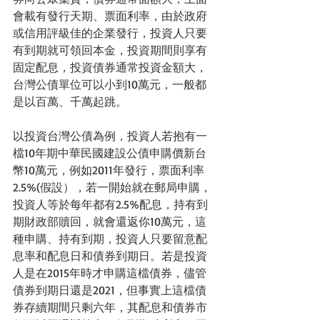
會載有發行天期、票面利率，由於政府
或信用評級佳的企業發行，投資人只要
有到期就可領回本金，投資期間則享有
固定配息，投資債券通常投資金額大，
台灣公債單位可以小到10萬元，一般都
是以百萬、千萬起跳。
以投資台灣公債為例，投資人若抱有一
檔10年期中華民國建設公債申購價新台
幣10萬元，例如2011年發行，票面利率
2.5%(假設），若一開始就在郵局申購，
投資人等於每年都有2.5%配息，持有到
期財政部贖回，就會還返你10萬元，這
種申購、持有到期，投資人只要留意配
息率和配息日和債券到期日。若是投資
人是在2015年時才申購這檔債券，儘管
債券到期日還是2021，但事實上這檔債
券存續期間只剩六年，其配息和債券市