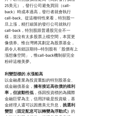
25美元），發行公司避免買回（call-
back）時成本過高，發行者就會執行
call-back。從這種特性來看，特別股一
旦上漲，精打細算的發行公司就執行
call-back，特別股跟普通股完全不一
樣，並沒有太多股票上檔空間，本質更
像債券。惟台灣將其劃定為股票基金，
易令人有錯誤期待─特別股有「股價有上
漲想像空間」，惟call-back機制卻完全
粉碎這種美夢。
利變型標的 水漲船高
以金融產業為投資重點的特別股基金、
或金融債基金，
擁有接近高收債的殖利
率，但波動性低
，係因投資標的為國際
金融巨擘為主，信用評級是投資級，基
金經理人還可以因應美元升息，
挑選利
變型（固定配息可以轉變為浮動式）
的