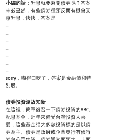
小編的話：
升息就要避開債券嗎？答案
未必盡然，有些債券種類反而有機會受
惠升息，快快，答案是
…
…
…
…
…
…
…
sorry，嚇得口吃了，答案是金融債和特
別股。
債券投資溫故知新
在這裡，簡單復習一下債券投資的ABC。
配息基金，近年來備受台灣投資人喜
愛，這些基金絕大多數投資標的是以債
券為主。債券是政府或企業發行有價證
券向公眾集資，債券通常面額大，上面