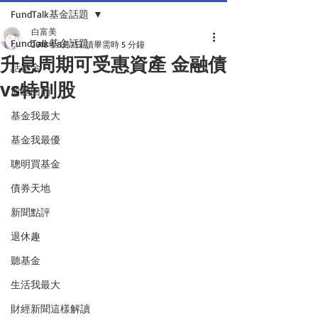
FundTalk基金話題
白富美
FundTalk基金話題
2018年8月7日
讀畢需時 5 分鐘
升息周期可受惠資產 金融債
話基金
vs特別股
前瞻回顧
基金我最大
基金我最優
聰明買基金
債券天地
新聞點評
退休趣
聽基金
生活我最大
財經新聞這樣解讀