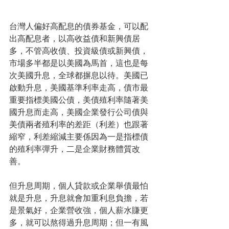
台灣人偏好高配息的債券基金，可以配
出高配息者，以高收益債和新興債居
多，不管高收債、投資級債或新興債，
市場多半都是以美國為馬首，這也是每
次美國升息，全球都摒息以待。美國已
啟動升息，美國基準利率走高，債市最
重要指標美國公債，美債殖利率隨著美
國升息而走高，美國企業發行公司債與
美債兩者殖利率的差距（利差）也跟著
縮窄，利差縮減主要係因為一是指標債
的殖利率彈升，二是企業財務體質改
善。
但升息周期，個人貸款或企業舉債最怕
就是升息，升息就會加重利息負擔，若
是景氣好，企業營收強，個人薪水賺更
多，就可以熬得過升息周期；但一有風