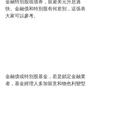
金融特別股或債券，規避美元升息過
快。金融債和特別股有何差別，這張表
大家可以參考。
金融債或特別股基金，若是鎖定金融業
者，基金經理人多加留意和物色利變型
之標的，宏利投信分析，摩根士丹利有
發行一檔永續債券（2024年可
callback），2015年發行時的票面利率是
6.375%，惟目前配息已改為淨動式，採3
個月Libor拆款利率加3.708%。