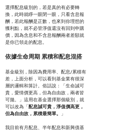
選擇配息級別的，若是真的有必要轉
換，此時就睜一眼閉一眼，只看含息報
酬，若此報酬是正數，也來到你理想的
獲利點，就不必管淨值還沒有回到申購
價，因為含息和不含息報酬兩者差額就
是你已領走的配息。
依據生命周期 累積和配息混搭
基金級別，除因為費用率、配息/累積有
差，上面分析，可以看到基金業有很深
層的邏輯和算計。俗話說：「生命誠可
貴，愛情價更高，但為自由故，兩者皆
可拋。」這用在基金選擇那個級別，就
可以改為「
配息誠可貴，淨值價高更，
但為自由故，累積最簡單。
」
我目前有月配息、半年配息和新興債基