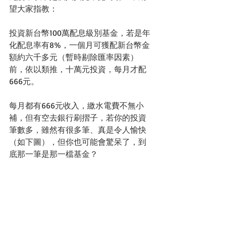
望大家指教：
投資新台幣100萬配息級別基金，若是年
化配息率有8%，一個月可獲配新台幣金
額約六千多元（暫時剔除匯率因素）
前，依以類推，十萬元投資，每月才配
666元。
每月都有666元收入，繳水電費不無小
補，但有空去銀行刷摺子，若你的投資
筆數多，雖然有很多筆、真是令人愉快
（如下圖），但你也可能會驚呆了，到
底那一筆是那一檔基金？