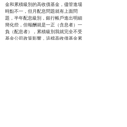
金和累積級別的高收債基金，儘管進場
時點不一，但月配息問題就有上面問
題，半年配息級別，銀行帳戶進出明細
簡化些，但報酬就是一正（含息者）一
負（配息者），累積級別我就完全不受
基金公司政策影響，這檔高收債基金累
積級別，在基金公司宣布退出台灣，我
不必擔心配息政策會如何，目前報酬也
是兩位數，隨時都可以轉換投資標的，
追求就是一種投資的完全自由。
選擇那種級別，這篇文章純粹是分享，
若投資人對某檔基金和基金公司高度信
賴，就像你愛蘋果、LV或賓士，你可以
用粉絲心態選擇基金公司配息級別，從
此與基金不離不棄。若是沒有如此大著
迷，你也可以先檢視自己的需求是什
麼，若真的迫切需要配息，那就只能選
擇配息級別，若你離退休還有十年以