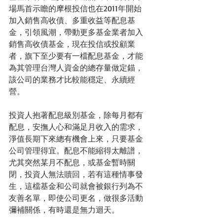
場馬首示瞻的摩根投信也在2011年開始
加入銷售高收債、多重收益等配息基
金，引領風潮，帶動更多基金業者加入
銷售高收債基金，現在投信或投顧業
者，旗下至少要有一檔配息基金，才能
為其管理台灣人資金的總存量做定錨，
該公司的業務才比較能穩定、永續經
營。
投資人抱著配息級別基金，除每月都有
配息，安撫人心和滿足月收入的需求，
淨值長期下來總有機會上來，只要基金
公司管理得宜。配息不能縮得太離譜，
尤其突然某月不配息，或基金暫時關
閉，投資人無法贖回，若有這種情事發
生，這檔基金和公司就會被銀行列為不
友善名單，即使公司更名，做很多活動
彌補關係，有時還是無力迴天。