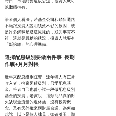
時日，市場終會還以公道，投資人就可
以繼續持有。
筆者個人看法，若基金公司和銷售通路
不願跟投資人說明績效不彰的原因，或
是許多解釋是遮遮掩掩的，或與事實不
符，這就是最糟的狀況，投資人就要有
「斷捨離」的心理準備。
選擇配息級別要做兩件事  長期
作戰+月月對帳
近年來配息級別狂賣，連年輕人有正常
收入者，捨棄累積級別，只愛配息基
金。筆者自己也曾小試一段做配息級別
基金的投資，老實說，這類商品真的對
欠缺現金流量的退休族、沒有投資概
念、又有天外飛來橫財最合適。為何如
此說，以下是個人拙見，拋磚引玉，期