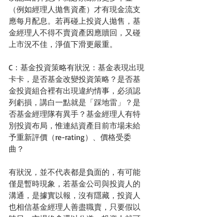
（例如經理人拋售資產）才有現金流支
應每月配息。若再碰上投資人拋售，基
金經理人不得不賣資產因應贖回，又碰
上市況不佳，淨值下滑更嚴重。
C：基金投資策略有狀況：基金表現出現
卡卡，是否基金改變投資策略？是否基
金投資組合裡有出現違約情事，必須認
列虧損，講白一點就是「踩地雷」？是
否基金經理隊有異手？基金經理人有特
別投資布局，惟連結資產目前市場未給
予重新評價（re-rating）、價格受委
曲？
有狀況，並不代表都是負面的，有可能
僅是暫時現象，若基金公司與投資人的
溝通，是據實以報，沒有隱藏，投資人
也相信基金經理人善盡職賣，只要假以