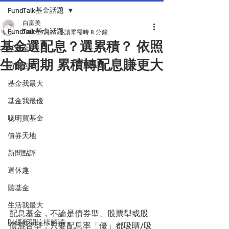
FundTalk基金話題
白富美
FundTalk基金話題
2018年7月26日
讀畢需時 8 分鐘
基金選配息？選累積？ 依照
話基金
生命周期 累積轉配息賺更大
前瞻回顧
基金我最大
基金我最優
聰明買基金
債券天地
新聞點評
退休趣
聽基金
生活我最大
配息基金，不論是債券型、股票型或股
財經新聞這樣解讀
債混合型，只要配息率「優」都吸睛/吸