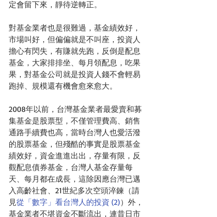
定會留下來，靜待逆轉正。
對基金業者也是很難過，基金績效好，
市場叫好，但偏偏就是不叫座，投資人
擔心有閃失，有賺就先跑，反倒是配息
基金，大家排排坐、每月領配息，吃果
果，對基金公司就是投資人錢不會輕易
跑掉、規模還有機會愈來愈大。
2008年以前，台灣基金業者最愛賣和募
集基金是股票型，不僅管理費高、銷售
通路手續費也高，當時台灣人也愛活潑
的股票基金，但殘酷的事實是股票基金
績效好，資金進進出出，存量有限，反
觀配息債券基金，台灣人基金存量每
天、每月都在成長，這除因應台灣已邁
入高齡社會、21世紀多次空頭淬鍊（請
見
從「數字」看台灣人的投資 (2)
）外，
基金業者不堪資金不斷流出，連昔日市