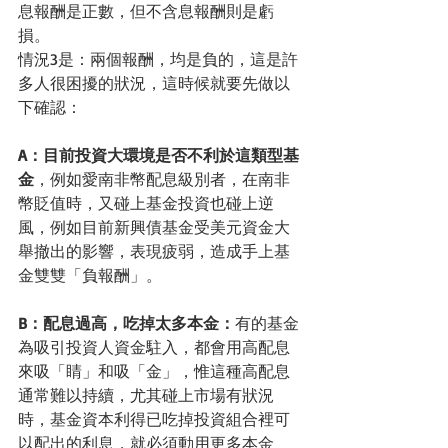
息報酬是正數，但不含息報酬則是虧
損。
情況3是：兩個報酬，均是負的，這是許
多人很困擾的狀況，這時候就要先做以
下確認：
A：目前投資大環境是否不利於這類型基
金
，例如愛南非幣配息級別者，在南非
幣貶值時，又碰上基金投資也碰上逆
風，例如目前新興債基金受美元資金大
舉撤出的影響，表現疲弱，造成手上基
金雙雙「負報酬」。
B：配息過高，吃掉太多本金：
有的基金
為吸引投資人資金駐入，都會用高配息
來吸「睛」和吸「金」，惟這種高配息
通常難以持續，尤其碰上市場有狀況
時，基金資本利得已吃掉投資組合裡可
以配出的利息，就必須動用更多本金