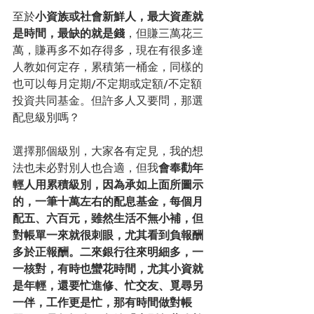
至於
小資族或社會新鮮人，最大資產就
是時間，最缺的就是錢
，但賺三萬花三
萬，賺再多不如存得多，現在有很多達
人教如何定存，累積第一桶金，同樣的
也可以每月定期/不定期或定額/不定額
投資共同基金。但許多人又要問，那選
配息級別嗎？
選擇那個級別，大家各有定見，我的想
法也未必對別人也合適，但我
會奉勸年
輕人用累積級別，因為承如上面所圖示
的，一筆十萬左右的配息基金，每個月
配五、六百元，雖然生活不無小補，但
對帳單一來就很刺眼，尤其看到負報酬
多於正報酬。二來銀行往來明細多，一
一核對，有時也蠻花時間，尤其小資就
是年輕，還要忙進修、忙交友、覓尋另
一伴，工作更是忙，那有時間做對帳