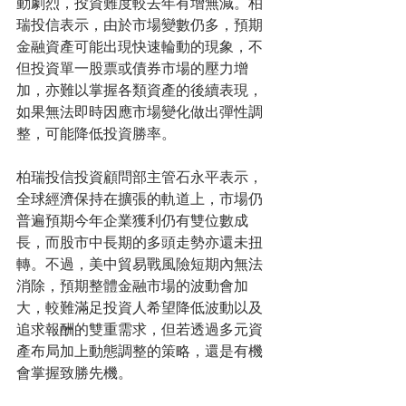
動劇烈，投資難度較去年有增無減。柏
瑞投信表示，由於市場變數仍多，預期
金融資產可能出現快速輪動的現象，不
但投資單一股票或債券市場的壓力增
加，亦難以掌握各類資產的後續表現，
如果無法即時因應市場變化做出彈性調
整，可能降低投資勝率。
柏瑞投信投資顧問部主管石永平表示，
全球經濟保持在擴張的軌道上，市場仍
普遍預期今年企業獲利仍有雙位數成
長，而股市中長期的多頭走勢亦還未扭
轉。不過，美中貿易戰風險短期內無法
消除，預期整體金融市場的波動會加
大，較難滿足投資人希望降低波動以及
追求報酬的雙重需求，但若透過多元資
產布局加上動態調整的策略，還是有機
會掌握致勝先機。