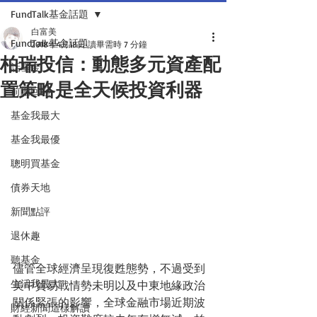
FundTalk基金話題
白富美
FundTalk基金話題
2018年4月18日
讀畢需時 7 分鐘
柏瑞投信：動態多元資產配
話基金
置策略是全天候投資利器
前瞻回顧
基金我最大
基金我最優
聰明買基金
債券天地
新聞點評
退休趣
聽基金
儘管全球經濟呈現復甦態勢，不過受到
生活我最大
美中貿易戰情勢未明以及中東地緣政治
關係緊張的影響，全球金融市場近期波
財經新聞這樣解讀