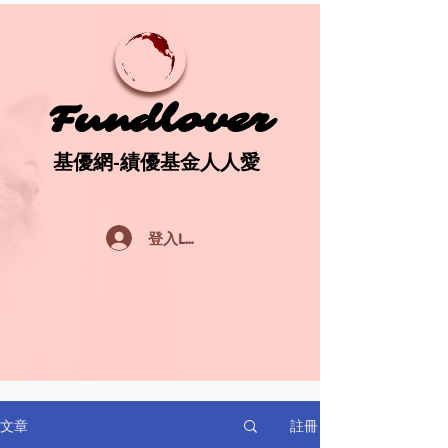
Fundlover
Fundlover
基優網-績優基金人人愛
基優網-績優基金人人愛
登入Log In
註冊
文章