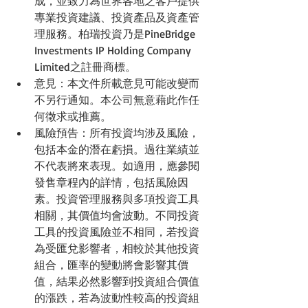
成，並致力為世界各地之客戶提供
專業投資建議、投資產品及資產管
理服務。柏瑞投資乃是PineBridge 
Investments IP Holding Company 
Limited之註冊商標。  
意見：本文件所載意見可能改變而
不另行通知。本公司無意藉此作任
何徵求或推薦。  
風險預告：所有投資均涉及風險，
包括本金的潛在虧損。過往業績並
不代表將來表現。如適用，應參閱
發售章程內的詳情，包括風險因
素。投資管理服務與多項投資工具
相關，其價值均會波動。不同投資
工具的投資風險並不相同，若投資
為受匯兌影響者，相較於其他投資
組合，匯率的變動將會影響其價
值，結果必然影響到投資組合價值
的漲跌，若為波動性較高的投資組