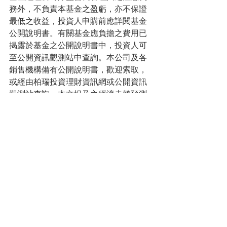
務外，不負責本基金之盈虧，亦不保證
最低之收益，投資人申購前應詳閱基金
公開說明書。有關基金應負擔之費用已
揭露於基金之公開說明書中，投資人可
至公開資訊觀測站中查詢。本公司及各
銷售機構備有公開說明書，歡迎索取，
或經由柏瑞投資理財資訊網或公開資訊
觀測站查詢。本文提及之經濟走勢預測
不必然代表本基金之績效，本基金投資
風險請詳閱公開說明書。有關基金應負
擔之費用已揭露於基金之公開說明書
中，投資人可至前述網站查詢。以人民
幣計價之貨幣申購或贖回時，其匯率波
動可能影響人民幣計價受益權單位之投
資績效，因此經理公司將為此類投資人
為人民幣避險交易。然投資人應注意，
避險交易之目的在於使人民幣計價受益
權單位因單位價值下跌而遭受損失的風