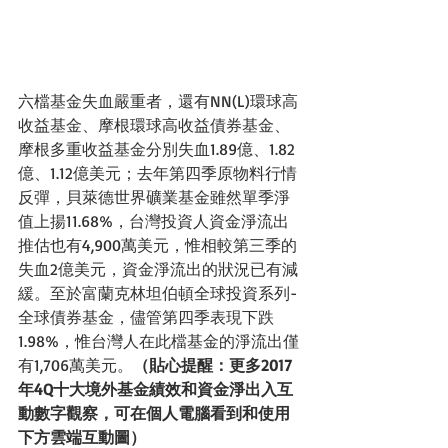
六檔基金失血嚴重者，還有NN(L)環球高
收益基金、摩根環球高收益債券基金、
摩根多重收益基金分別失血1.89億、1.82
億、1.12億美元；去年第四季原物料行情
反彈，貝萊德世界礦業基金雖然單季淨
值上揚11.68%，台灣投資人資金淨流出
推估也有4,900萬美元，惟相較第三季的
失血2億美元，資金淨流出的狀況已有減
緩。至於富蘭克林坦伯頓全球投資系列-
全球債券基金，儘管第四季表現下跌
1.98%，惟台灣人在此檔基金的淨流出僅
有1,706萬美元。
（貼心提醒：更多2017
年4Q十大境外基金績效和資金淨出入互
動數字觀察，可在個人電腦看到和使用
下方雲端互動圖）