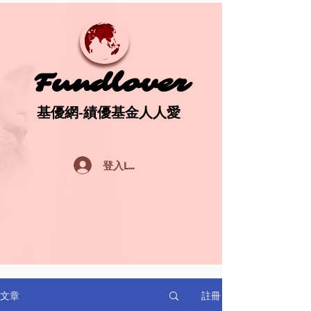
Fundlover
Fundlover
基優網-績優基金人人愛
基優網-績優基金人人愛
登入Log In
註冊
文章