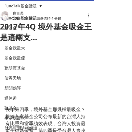
FundTalk基金話題
白富美
FundTalk基金話題
2018年2月19日
讀畢需時 4 分鐘
2017年4Q 境外基金吸金王
話基金
是這兩支…
前瞻回顧
基金我最大
基金我最優
聰明買基金
債券天地
新聞點評
退休趣
聽基金
去年第四季，境外基金那幾檔最吸金？
根據各家基金公司公布最新的台灣人持
生活我最大
有比重和當季績效表現，台灣人投資最
財經新聞這樣解讀
多十檔基金裡，第四季最受台灣人青睞