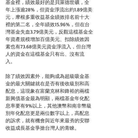
基金裡，績效最好的是貝萊德世礦，全
年上漲逾28%，但資金淨流出約1.89億美
元，摩根多重收益基金績效排名前十大
裡的第二名，全年績效15.96%，但在台
灣基金失血3.79億美元，反觀這檔基金全
年資產規模增加百億美元、扣除績效因
素也有73.68億美元資金淨流入，但台灣
人的資金在這檔基金只有出、沒有流
入。
除了績效因素外，能夠成為超級吸金基
金的最大關鍵就在是否有後收級別和高
配息，這現象在富蘭克林和鋒裕的兩檔
新興債基金最為明顯，兩檔基金年化配
息率要有9%以上，其他澳幣和南非幣級
別年化配息更是兩位數字以上，高配息
的訴求，就有機會與近年來最夯的安聯
收益成長基金爭搶台灣人的青睞。