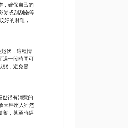
作，確保自己的
彩券或刮刮樂等
有較好的財運，
盪起伏，這種情
而過一段時間可
狀態，避免冒
秤座也很有消費的
致天秤座人雖然
積蓄，甚至時經