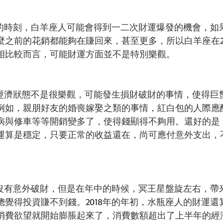
奇妙的時刻，白羊座人可能會得到一二次財運爆發的機會，如
麼之前的花銷都能夠在賺回來，甚至更多，所以白羊座在20
相比較而言，可能財運方面並不是特別樂觀。
年的經濟狀態不是很樂觀，可能發生損財破財的事情，使得巨
例如，親朋好友的婚喪嫁娶之類的事情，紅白包的人際應
病與修車等等開銷變多了，使得錢顯得不夠用。還好的是，在
運算是穩定，只要正常的收益還在，尚可應付意外支出，
雖然沒有意外破財，但是在年中的時候，冥王星盤旋左右，帶
總覺得投資賺不到錢。2018年的年初，水瓶座人的財運還
消費欲望就開始膨脹起來了，消費數額超出了上半年的經