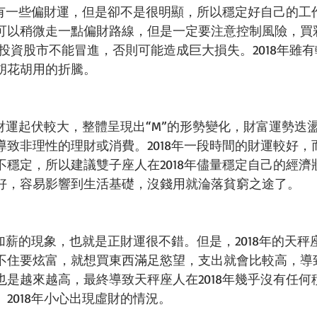
年會有一些偏財運，但是卻不是很明顯，所以穩定好自己的工
可以稍微走一點偏財路線，但是一定要注意控制風險，買
投資股市不能冒進，否則可能造成巨大損失。2018年雖
胡花胡用的折騰。
的財運起伏較大，整體呈現出“M”的形勢變化，財富運勢迭
導致非理性的理財或消費。2018年一段時間的財運較好，
不穩定，所以建議雙子座人在2018年儘量穩定自己的經濟
好，容易影響到生活基礎，沒錢用就淪落貧窮之途了。
有加薪的現象，也就是正財運很不錯。但是，2018年的天
不住要炫富，就想買東西滿足慾望，支出就會比較高，導
也是越來越高，最終導致天秤座人在2018年幾乎沒有任何
2018年小心出現虛財的情況。