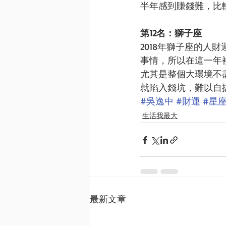
半年感到賺錢難，比
第12名：獅子座
2018年獅子座的
事情，所以在這一年
尤其是整個大環境不
就陷入錢坑，難以自
#吳逸中
#財運
#星
生活我最大
最新文章