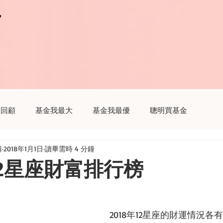
r
r
瞻回顧
基金我最大
基金我最優
聰明買基金
輯
2018年1月1日
讀畢需時 4 分鐘
趣
聽基金
生活我最大
財經新聞這樣解讀
12星座財富排行榜
2018年12星座的財運情況