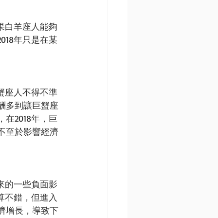
果白羊座人能夠
18年只是在某
蟹座人不得不準
酬多到讓巨蟹座
2018年，巨
不至於影響經濟
來的一些負面影
算不錯，但進入
濟增長，導致下