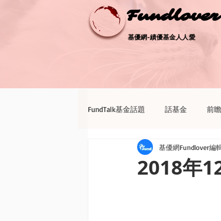
Fundlove
Fundlove
基優網-績優基金人人愛
基優網-績優基金人人愛
FundTalk基金話題
話基金
前
基優網Fundlover編
債券天地
新聞點評
退休
2018年