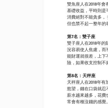
雙魚座人在2018
基礎收益，平時則是
消費絕對不能貪多， 
但也禁不起一整年的
第7名：雙子座
雙子座人在2018年
況容易使人焦慮，而
能財運就很差，上下
險，如果收支控制不
第8名：天秤座
天秤座人在2018年
慾望，錢在口袋就忍
薪水越來越多，花費
常會有種沒錢的感覺。