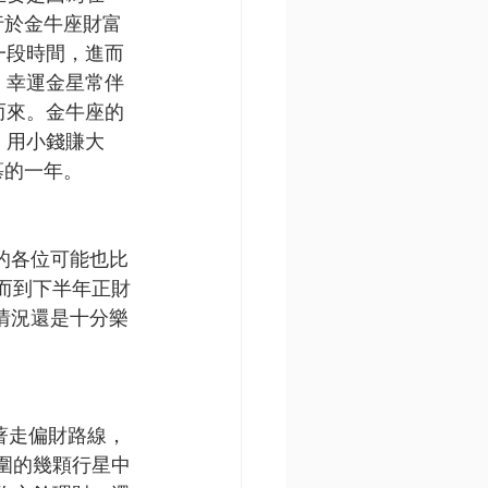
行於金牛座財富
一段時間，進而
。幸運金星常伴
而來。金牛座的
，用小錢賺大
慕的一年。
的各位可能也比
而到下半年正財
情況還是十分樂
想著走偏財路線，
圍的幾顆行星中