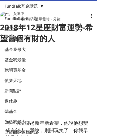
FundTalk基金話題
吳逸中
FundTalk基金話題
2018年1月1日
讀畢需時 5 分鐘
2018年12星座財富運勢-希
話基金
望當個有財的人
前瞻回顧
基金我最大
基金我最優
聰明買基金
債券天地
新聞點評
退休趣
聽基金
生活我最大
有些朋友聊起新年新希望，他說他想變
成有錢人，我說，別開玩笑了，你我早
財經新聞這樣解讀