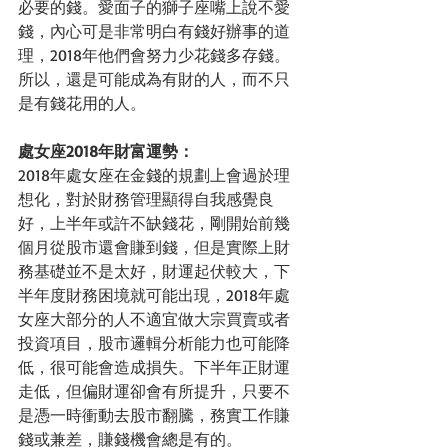
必要的錢。愛面子的獅子座嘴上說不愛
錢，內心可是非常明白有錢好辦事的道
理，2018年他們會努力少花錢多存錢。
所以，還是可能成為有財的人，而不只
是有錢花用的人。
處女座2018年財富運勢：
2018年處女座在金錢的規劃上會過於理
想化，對於財務管理顯得自我感覺良
好，上半年或許不缺錢花，剛開始前幾
個月從股市還會賺到錢，但是實際上財
務基礎並不是太好，財運起伏較大，下
半年度財務困境就可能出現，2018年處
女座大部分的人不適宜做大宗買賣或者
投資項目，股市邏輯分析能力也可能降
低，很可能會造成損失。下半年正財運
走低，但偏財運卻會有所提升，只要不
是憑一時衝動去股市翻騰，務實工作賺
錢或兼差，賺錢機會總是有的。