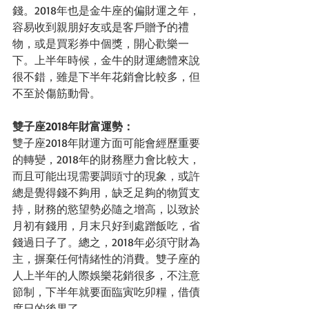
錢。2018年也是金牛座的偏財運之年，
容易收到親朋好友或是客戶贈予的禮
物，或是買彩券中個獎，開心歡樂一
下。上半年時候，金牛的財運總體來說
很不錯，雖是下半年花銷會比較多，但
不至於傷筋動骨。
雙子座2018年財富運勢：
雙子座2018年財運方面可能會經歷重要
的轉變，2018年的財務壓力會比較大，
而且可能出現需要調頭寸的現象，或許
總是覺得錢不夠用，缺乏足夠的物質支
持，財務的慾望勢必隨之增高，以致於
月初有錢用，月末只好到處蹭飯吃，省
錢過日子了。總之，2018年必須守財為
主，摒棄任何情緒性的消費。雙子座的
人上半年的人際娛樂花銷很多，不注意
節制，下半年就要面臨寅吃卯糧，借債
度日的後果了。