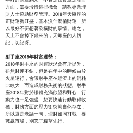
方面，需要珍惜這些機會，請教專業理
財人士協助財務管理。2018年天蠍座的
正財運勢旺盛，基本沒什麼偏財運，所
以最好不要想著發橫財的事情。總之，
天上不會掉下錢來的，天蠍座的人切
記，切記呀。
射手座2018年財富運勢：
2018年射手座的財運狀況會有所提升，
雖然財運不錯，但是在年中的時候由於
火星逆行，會讓射手座在經濟上的消耗
比較大，而造成財務失衡的狀態。射手
座2018年對於賺錢充滿欲望和野心，行
動力也十足強盛，想要快速行動取得收
穫，財務方面的壓力衝突就自然存在，
所以還是老話一句，理財如同打戰，要
戰贏市場，別忘了糧草先行。