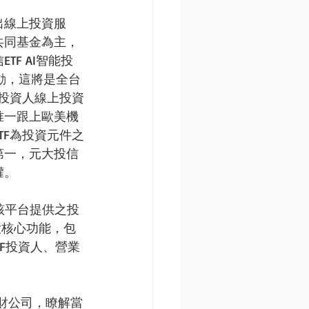
出線上投資服
共同基金為主，
F AI智能投
啟動，這將是全台
供投資人線上投資
唯一跟上歐美機
TF為投資元件之
第一，元大投信
權。
用該平台提供之投
大核心功能，包
TF投資人、營業
財公司，瞭解當