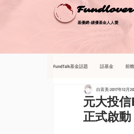
Fundlove
Fundlove
基優網-績優基金人人愛
基優網-績優基金人人愛
FundTalk基金話題
話基金
前
白富美
2017年12月2
債券天地
新聞點評
退休
元大投信E
正式啟動