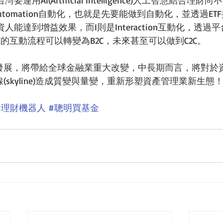
用AI(Artificial Intelligence)人工智慧結合理
tomation自動化，也就是先要能做到自動化，並透過ET
能達到增益效果，而I則是Interaction互動化，透過
C的互動流程可以轉變為B2C，未來甚至可以做到C2C。
的發展，將帶給全球金融業重大改變，中長期而言，將對於
、天際線(skyline)造成質變與量變，重新形塑資產管理業新生態
#理財機器人
#聰明買基金