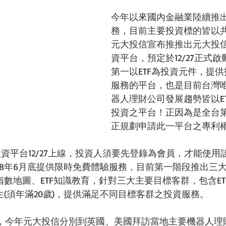
今年以來國內金融業陸續推
務，目前主要投資標的皆以
元大投信宣布推推出元大投信ET
資平台，預定於12/27正式
第一以ETF為投資元件，提
服務的平台，也是目前台灣
器人理財公司發展趨勢皆以E
投資之平台！正因為是全台
正規劃申請此一平台之專利
智能投資平台12/27上線，投資人須要先登錄為會員，才能使
18年6月底提供限時免費體驗服務，目前第一階段推出三
TF指數地圖、ETF知識教育，針對三大主要目標客群，包含E
生(須年滿20歲)，提供滿足不同目標客群之投資服務。
，今年元大投信分別到英國、美國拜訪當地主要機器人理