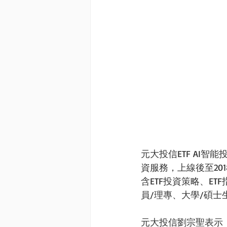
元大投信ETF AI
資服務，上線後至20
含ETF投資策略、E
員/理專、大學/碩士
元大投信劉宗聖表示