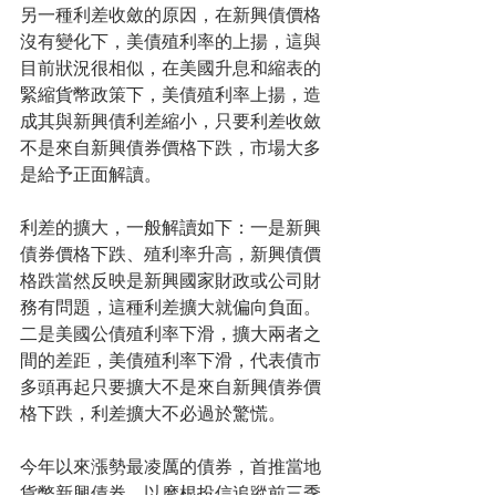
另一種利差收斂的原因，在新興債價格
沒有變化下，美債殖利率的上揚，這與
目前狀況很相似，在美國升息和縮表的
緊縮貨幣政策下，美債殖利率上揚，造
成其與新興債利差縮小，只要利差收斂
不是來自新興債券價格下跌，市場大多
是給予正面解讀。
利差的擴大，一般解讀如下：一是新興
債券價格下跌、殖利率升高，新興債價
格跌當然反映是新興國家財政或公司財
務有問題，這種利差擴大就偏向負面。
二是美國公債殖利率下滑，擴大兩者之
間的差距，美債殖利率下滑，代表債市
多頭再起只要擴大不是來自新興債券價
格下跌，利差擴大不必過於驚慌。 
今年以來漲勢最凌厲的債券，首推當地
貨幣新興債券，以摩根投信追蹤前三季