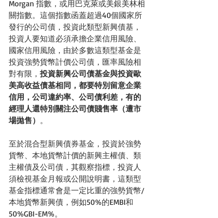
Morgan 指數，或用巴克萊或美銀美林相
關指數。這個指數函蓋超過40個國家所
發行的公司債，投資此類型新興債基，
投資人要知道必須承擔企業信用風險、
國家信用風險，由於多數這類型基金是
投資強勢貨幣計價公司債，匯率風險相
對有限，
投資新興公司債基金與投資歐
美高收益債基相同，都要特別留意企業
信用，公司違約率、公司債利差，有的
經理人還特別關注公司債賤售率（遭市
場拋售）
。
至於混合型新興債券基金，投資於強勢
貨幣、本地貨幣計價的新興主權債、類
主權債及公司債，其觀察指標，投資人
須檢視基金月報或公開說明書，這類型
基金指標通常會是一定比重的強勢貨幣/
本地貨幣新興債，例如50%的EMBI和
50%GBI-EM%。