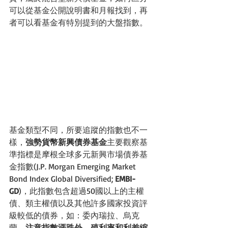
可以從基金公開說明書和月報找到，再
者可以看基金有特別提到的大盤指數。
基金類型不同，所要追蹤的指數也不一
樣，
強勢貨幣新興債券基金
主要觀察基
準指標是摩根全球多元新興市場債券基
金指數(J.P. Morgan Emerging Market 
Bond Index Global Diversified; 
EMBI-
GD
)，此指數包含超過50國以上的主權
債、類主權債以及其他許多國家投資評
級較低的債券，如：委內瑞拉、烏克
蘭，
注意指數漲跌外，殖利率和利差縮