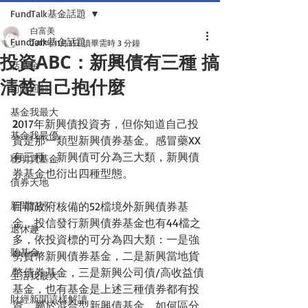
FundTalk基金話題
白富美
FundTalk基金話題
2017年11月3日
讀畢需時 3 分鐘
投資ABC：新興債有三種 搞
話基金
清楚自己抱什麼
前瞻回顧
基金我最大
2
017年新興債投資夯，但你知道自己投
基金我最優
資是那一類型新興債券基金。感冒藥XX
有三種，新興債可分為三大類，新興債
聰明買基金
券基金也衍出四種型態。
債券天地
新聞點評
目前政府核備的52檔境外新興債券基
金，投信發行新興債券基金也有44檔之
退休趣
多，依投資標的可分為四大類：一是強
聽基金
勢貨幣新興債券基金，二是新興當地貨
幣債券基金，三是新興公司債/高收益債
生活我最大
基金，也有基金是上述三種債券都有投
財經新聞這樣解讀
資，屬於混合型新興債基金，如何區分