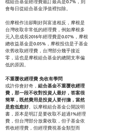
檔組合基金經理費最訂最高是0.7%，則
會每日從組合基金淨值裡扣除。
但摩根作法卻剛好與富達相反，摩根是
台灣收取非常低的經理費，例如摩根多
元入息成長2016年經理費是0.07%，摩根
總收益基金是0.05%，摩根投信是子基金
依舊收取經理費，台灣部分幾乎接近
零，這也是摩根組合基金的總開支率偏
低的原因。
不重覆收經理費 免收有學問
或許你會好奇，
組合基金不重覆收經理
費，那一段不收對投資人最好，答案很
簡單，既然費用是投資人要付擔，當然
是愈低愈好
。以摩根組合基金公開說明
書，原本是明訂是要收取不超過1%經理
費，但台灣部分放棄收取，但子基金依
舊收經理費，但經理費視基金類型而