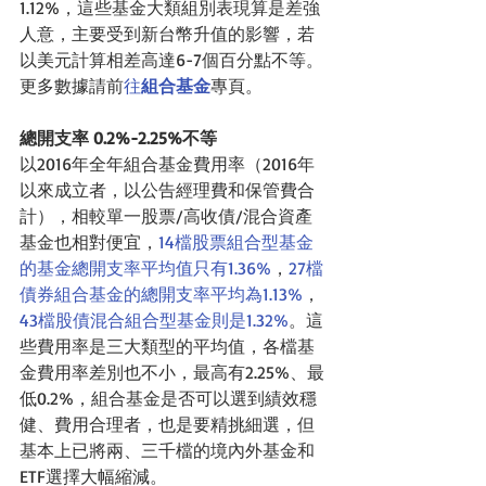
1.12%，這些基金大類組別表現算是差強
人意，主要受到新台幣升值的影響，若
以美元計算相差高達6-7個百分點不等。
更多數據請前
往
組合基金
專頁。
總開支率 0.2%-2.25%不等
以2016年全年組合基金費用率（2016年
以來成立者，以公告經理費和保管費合
計），相較單一股票/高收債/混合資產
基金也相對便宜，
14檔股票組合型基金
的基金總開支率平均值只有1.36%
，
27檔
債券組合基金的總開支率平均為1.13%
，
43檔股債混合組合型基金則是1.32%
。這
些費用率是三大類型的平均值，各檔基
金費用率差別也不小，最高有2.25%、最
低0.2%，組合基金是否可以選到績效穩
健、費用合理者，也是要精挑細選，但
基本上已將兩、三千檔的境內外基金和
ETF選擇大幅縮減。