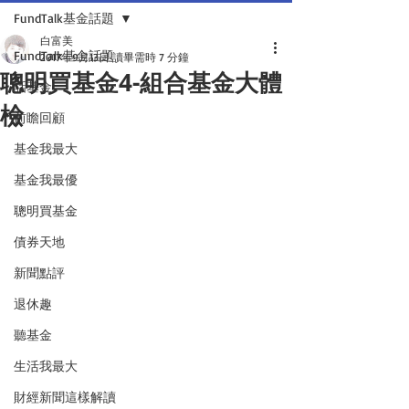
FundTalk基金話題
白富美
FundTalk基金話題
2017年9月13日
讀畢需時 7 分鐘
聰明買基金4-組合基金大體
話基金
檢
前瞻回顧
基金我最大
基金我最優
聰明買基金
債券天地
新聞點評
退休趣
聽基金
生活我最大
財經新聞這樣解讀