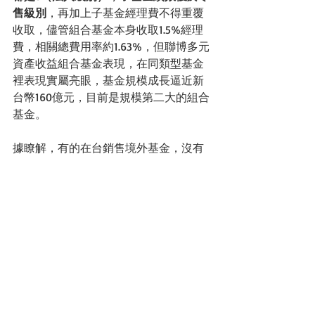
售級別
，再加上子基金經理費不得重覆
收取，儘管組合基金本身收取1.5%經理
費，相關總費用率約1.63%，但聯博多元
資產收益組合基金表現，在同類型基金
裡表現實屬亮眼，基金規模成長逼近新
台幣160億元，目前是規模第二大的組合
基金。
據瞭解，有的在台銷售境外基金，沒有
法人級別，組合基金只能申購零售級
別，但也有業者儘管有法人級別，卻不
連結，反而選擇零售級別，箇中原因，
蠻令人玩味。有的組合基金不連結自
家，選擇連結他家的基金，但多半也是
選擇隱含有分銷費級別的基金級別，唯
一可解釋的理由就是組合基金連結此基
金，還達不到法人級別開戶門檻。