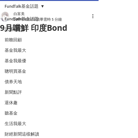
FundTalk基金話題
白富美
FundTalk基金話題
2017年9月1日
讀畢需時 5 分鐘
9月嚐鮮 印度Bond
話基金
前瞻回顧
基金我最大
基金我最優
聰明買基金
債券天地
新聞點評
退休趣
聽基金
生活我最大
財經新聞這樣解讀