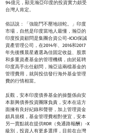
94億元，顯見瀚亞印度的投資實力頗受
台灣人肯定。
俗話說：「強龍鬥不壓地頭蛇。」印度
市場，自然是印度當地人最懂，瀚亞的
印度投資顧問是集團合資公司-ICICI保誠
資產管理公司，在2014年、2016和2017
年先後獲晨星遴選為佳固定收益、股票
和多重資產基金的管理機構，由於延聘
印度高手出任顧問，瀚亞這兩檔基金的
管理費用，就與投信發行海外基金管理
費的行情相當。
反觀，安本印度債券基金的操盤係由安
本新興債券投資團隊負責，安本在這方
面擁有良好紀錄和聲譽，加上管理資金
頗具規模，基金管理費相對便宜，安本
另一賣點就在提供RDR（免通路報酬）-X
級別，投資人有更多選擇，目前在台灣