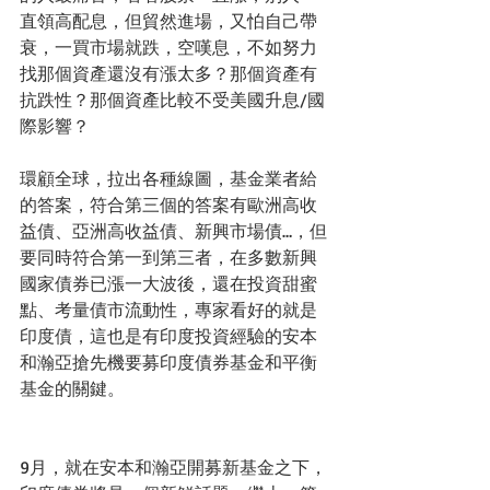
直領高配息，但貿然進場，又怕自己帶
衰，一買市場就跌，空嘆息，不如努力
找那個資產還沒有漲太多？那個資產有
抗跌性？那個資產比較不受美國升息/國
際影響？
環顧全球，拉出各種線圖，基金業者給
的答案，符合第三個的答案有歐洲高收
益債、亞洲高收益債、新興市場債…，但
要同時符合第一到第三者，在多數新興
國家債券已漲一大波後，還在投資甜蜜
點、考量債市流動性，專家看好的就是
印度債，這也是有印度投資經驗的安本
和瀚亞搶先機要募印度債券基金和平衡
基金的關鍵。
9月，就在安本和瀚亞開募新基金之下，