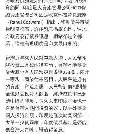
方政府債務是如何大黑洞時，瀚亞的投
資顧問─印度最大資產管理公司-ICICI保
誠資產管理公司固定收益部投資長羅爾
（Rahul Goswami）指出，印度債券市場
透明度很高，許多資訊揭露充足，連地
方政府發行債券訊息，網站都是全都
露，這種高透明度是印度最自豪的。
台灣近年來人民幣存款大增，人民幣相
關投資工具如雨後春筍，台灣本地基金
業者基金有人民幣級別多達258檔，兩岸
一家親，商業往來密切，人民幣是必有
的資產，拜這之賜，人民幣計價相關基
金也頗受投資人歡迎。經濟成長率已超
越中國的印度，長久以來印度基金也一
直是台灣人熱門投資的家，以境外基金
國人投資金額，印度是僅次於美國第二
大單一投資國家，印度債券基金是否能
獲台灣人青睞，蠻值得留意。