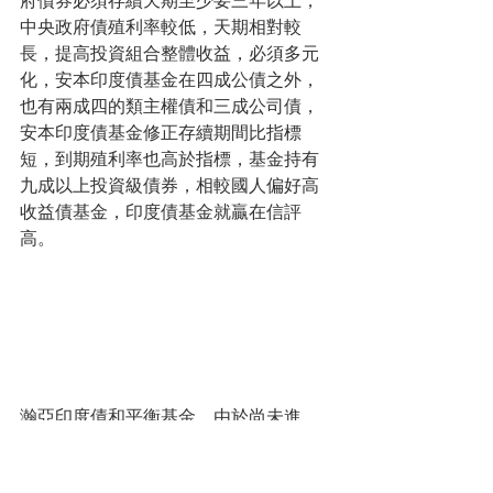
中央政府債殖利率較低，天期相對較
長，提高投資組合整體收益，必須多元
化，安本印度債基金在四成公債之外，
也有兩成四的類主權債和三成公司債，
安本印度債基金修正存續期間比指標
短，到期殖利率也高於指標，基金持有
九成以上投資級債券，相較國人偏好高
收益債基金，印度債基金就贏在信評
高。
瀚亞印度債和平衡基金，由於尚未進
場，目前僅能從文宣上窺見基金的布局
策略，惟其布局目前與安本類似，政府