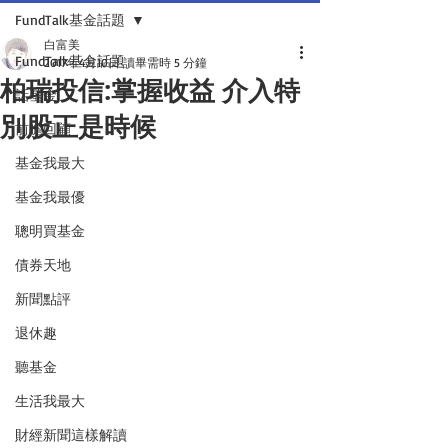
FundTalk基金話題
白富美
FundTalk基金話題
2017年4月10日
讀畢需時 5 分鐘
柏瑞投信:掌握收益 介入特
話基金
別股正是時候
前瞻回顧
基金我最大
基金我最優
聰明買基金
債券天地
新聞點評
退休趣
聽基金
生活我最大
財經新聞這樣解讀