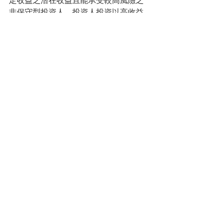
定收益之潛在收益且能承受較高風險之
非保守型投資人，投資人投資以高收益
債券為訴求之基金不宜占其投資組合過
高之比重。柏瑞投信發行之高收益債券
基金亦得投資於美國Rule 144A債券，此
類債券亦有流動性、信用及價格風險。
基金配息率不代表基金報酬率，且過去
配息率不代表未來配息率；基金淨值可
能因市場因素上下波動。詳細配息資訊
及配息政策請至柏瑞投資理財網查詢。
基金的配息可能由基金的收益或本金中
支付任何涉及由本金支出的部份可能導
致原始投資金額減損，基金進行配息前
未先扣除應負擔之相關費用。配息組成
項目揭露於本公司網站。配息率並非等
於基金報酬率，於獲配息時，宜一併注
意基金淨值之變動。本基金在配息政策
上主要是運用所投資之特別股個股，在
該公司約定條件下，所發放之現金股