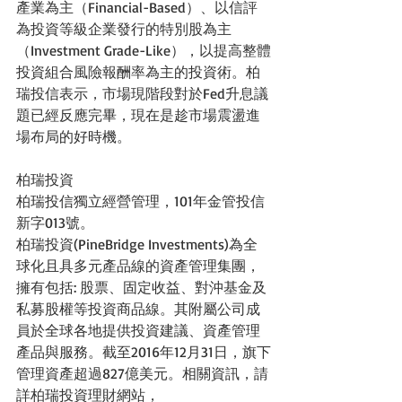
產業為主（Financial-Based）、以信評
為投資等級企業發行的特別股為主
（Investment Grade-Like），以提高整體
投資組合風險報酬率為主的投資術。柏
瑞投信表示，市場現階段對於Fed升息議
題已經反應完畢，現在是趁市場震盪進
場布局的好時機。
柏瑞投資
柏瑞投信獨立經營管理，101年金管投信
新字013號。
柏瑞投資(PineBridge Investments)為全
球化且具多元產品線的資產管理集團，
擁有包括: 股票、固定收益、對沖基金及
私募股權等投資商品線。其附屬公司成
員於全球各地提供投資建議、資產管理
產品與服務。截至2016年12月31日，旗下
管理資產超過827億美元。相關資訊，請
詳柏瑞投資理財網站，