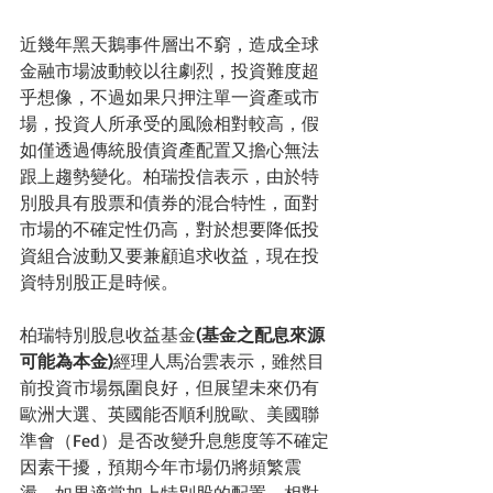
近幾年黑天鵝事件層出不窮，造成全球
金融市場波動較以往劇烈，投資難度超
乎想像，不過如果只押注單一資產或市
場，投資人所承受的風險相對較高，假
如僅透過傳統股債資產配置又擔心無法
跟上趨勢變化。柏瑞投信表示，由於特
別股具有股票和債券的混合特性，面對
市場的不確定性仍高，對於想要降低投
資組合波動又要兼顧追求收益，現在投
資特別股正是時候。
柏瑞特別股息收益基金
(基金之配息來源
可能為本金)
經理人馬治雲表示，雖然目
前投資市場氛圍良好，但展望未來仍有
歐洲大選、英國能否順利脫歐、美國聯
準會（Fed）是否改變升息態度等不確定
因素干擾，預期今年市場仍將頻繁震