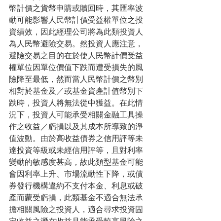
幣計價之貨幣申購或贖回時，其匯率波
動可能影響人民幣計價受益權單位之投
資績效，因此經理公司將為此類投資人
為人民幣避險交易。然投資人應注意，
避險交易之目的在於使人民幣計價受益
權單位因單位價值下跌而遭受損失的風
險降至最低，然而當人民幣計價之幣別
相對於基金及／或基金資產計值幣別下
跌時，投資人將無法從中獲益。在此情
況下，投資人可能承受相關金融工具操
作之收益／虧損以及其成本所導致的淨
值波動。由於高收益債券之信用評等未
達投資等級或未經信用評等，且對利率
變動的敏感度甚高，故此類型基金可能
會因利率上升、市場流動性下降，或債
券發行機構違約不支付本金、利息或破
產而蒙受虧損，此類基金不適合無法承
擔相關風險之投資人，適合尋求投資固