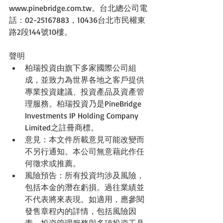
www.pinebridge.com.tw。台北總公司電
話：02-25167883，10436台北市民權東
路2段144號10樓。
聲明 
柏瑞投資由旗下多家國際公司組
成，並致力為世界各地之客戶提供
專業投資建議、投資產品及資產管
理服務。柏瑞投資乃是PineBridge 
Investments IP Holding Company 
Limited之註冊商標。  
意見：本文件所載意見可能改變而
不另行通知。本公司無意藉此作任
何徵求或推薦。  
風險預告：所有投資均涉及風險，
包括本金的潛在虧損。過往業績並
不代表將來表現。如適用，應參閱
發售章程內的詳情，包括風險因