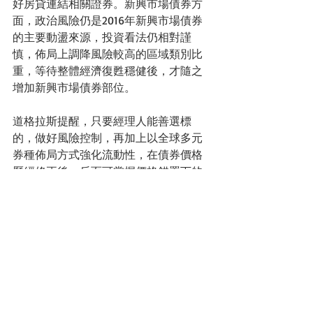
好房貸連結相關證券。新興市場債券方
面，政治風險仍是2016年新興市場債券
的主要動盪來源，投資看法仍相對謹
慎，佈局上調降風險較高的區域類別比
重，等待整體經濟復甦穩健後，才隨之
增加新興市場債券部位。
道格拉斯提醒，只要經理人能善選標
的，做好風險控制，再加上以全球多元
券種佈局方式強化流動性，在債券價格
歷經修正後，反而可掌握價格錯置下的
佈局良機，創造長期報酬機會。
#聯博
#高收益債
債券天地