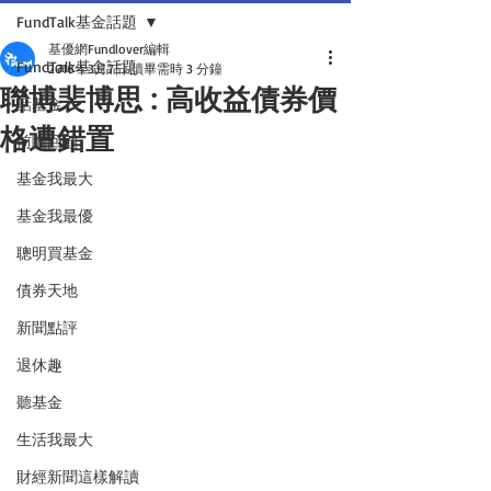
FundTalk基金話題
基優網Fundlover編輯
FundTalk基金話題
2016年3月7日
讀畢需時 3 分鐘
聯博裴博思 : 高收益債券價
話基金
格遭錯置
前瞻回顧
基金我最大
基金我最優
聰明買基金
債券天地
新聞點評
退休趣
聽基金
生活我最大
財經新聞這樣解讀