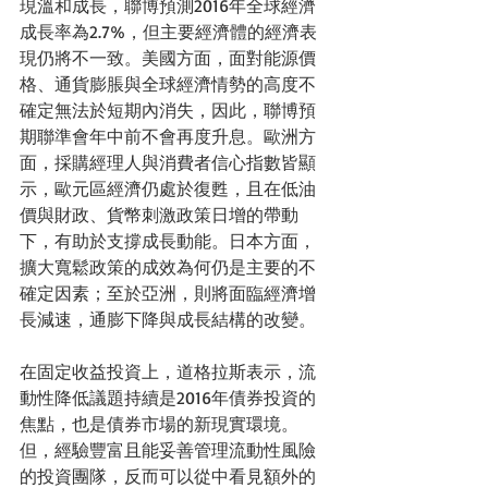
現溫和成長，聯博預測2016年全球經濟
成長率為2.7%，但主要經濟體的經濟表
現仍將不一致。美國方面，面對能源價
格、通貨膨脹與全球經濟情勢的高度不
確定無法於短期內消失，因此，聯博預
期聯準會年中前不會再度升息。歐洲方
面，採購經理人與消費者信心指數皆顯
示，歐元區經濟仍處於復甦，且在低油
價與財政、貨幣刺激政策日增的帶動
下，有助於支撐成長動能。日本方面，
擴大寬鬆政策的成效為何仍是主要的不
確定因素；至於亞洲，則將面臨經濟增
長減速，通膨下降與成長結構的改變。
在固定收益投資上，道格拉斯表示，流
動性降低議題持續是2016年債券投資的
焦點，也是債券市場的新現實環境。
但，經驗豐富且能妥善管理流動性風險
的投資團隊，反而可以從中看見額外的