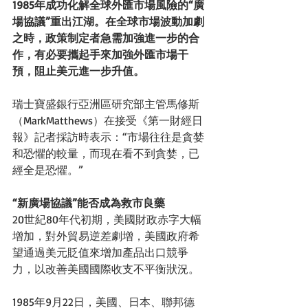
1985年成功化解全球外匯市場風險的“廣
場協議”重出江湖。在全球市場波動加劇
之時，政策制定者急需加強進一步的合
作，有必要攜起手來加強外匯市場干
預，阻止美元進一步升值。
瑞士寶盛銀行亞洲區研究部主管馬修斯
（MarkMatthews）在接受《第一財經日
報》記者採訪時表示：“市場往往是貪婪
和恐懼的較量，而現在看不到貪婪，已
經全是恐懼。” 
“新廣場協議”能否成為救市良藥
20世紀80年代初期，美國財政赤字大幅
增加，對外貿易逆差劇增，美國政府希
望通過美元貶值來增加產品出口競爭
力，以改善美國國際收支不平衡狀況。 
1985年9月22日，美國、日本、聯邦德