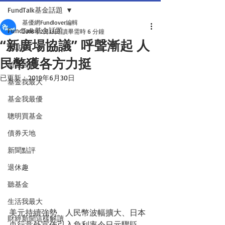
FundTalk基金話題
基優網Fundlover編輯
FundTalk基金話題
2016年2月13日
讀畢需時 6 分鐘
“新廣場協議” 呼聲漸起 人
話基金
民幣獲各方力挺
前瞻回顧
已更新：
2019年6月30日
基金我最大
基金我最優
聰明買基金
債券天地
新聞點評
退休趣
聽基金
生活我最大
美元持續強勢、人民幣波幅擴大、日本
財經新聞這樣解讀
央行意外宣佈引入負利率令日元驟貶