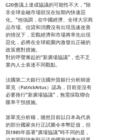
G20會議上達成協議的可能性不大，“除
非全球金融市場狀況在短期內快速惡
化。”他強調，在中國經濟、全球大宗商
品市場、信貸和消費沒有出現迅速改善
的情況下，宏觀經濟和市場將率先出現
惡化，必將在全球範圍內激發出正確的
政策應對措施。 
對於呼聲漸起的“新廣場協議”，也不乏
業內人士表達不同觀點。 
法國第二大銀行法國外貿銀行分析師派
翠克（PatrickArtus）認為，目前並沒有
必要推行“新廣場協議”，無需採取聯合
匯率干預措施。 
派翠克分析稱，雖然目前以日本為代表
的部分國家央行正試圖令本幣貶值，但
與1985年簽署“廣場協議”時不同的是，
沒有明顯跡象顯示這些國家經濟出現異