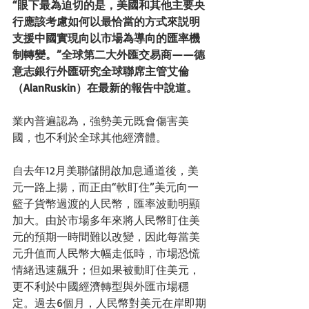
“眼下最為迫切的是，美國和其他主要央
行應該考慮如何以最恰當的方式來説明
支援中國實現向以市場為導向的匯率機
制轉變。”全球第二大外匯交易商——德
意志銀行外匯研究全球聯席主管艾倫
（AlanRuskin）在最新的報告中說道。
業內普遍認為，強勢美元既會傷害美
國，也不利於全球其他經濟體。 
自去年12月美聯儲開啟加息通道後，美
元一路上揚，而正由“軟盯住”美元向一
籃子貨幣過渡的人民幣，匯率波動明顯
加大。由於市場多年來將人民幣盯住美
元的預期一時間難以改變，因此每當美
元升值而人民幣大幅走低時，市場恐慌
情緒迅速飆升；但如果被動盯住美元，
更不利於中國經濟轉型與外匯市場穩
定。過去6個月，人民幣對美元在岸即期