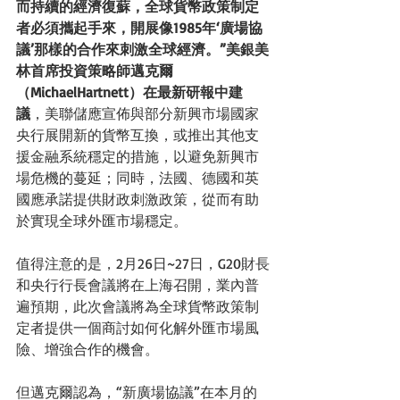
而持續的經濟復蘇，全球貨幣政策制定
者必須攜起手來，開展像1985年‘廣場協
議’那樣的合作來刺激全球經濟。”美銀美
林首席投資策略師邁克爾
（MichaelHartnett）在最新研報中建
議
，美聯儲應宣佈與部分新興市場國家
央行展開新的貨幣互換，或推出其他支
援金融系統穩定的措施，以避免新興市
場危機的蔓延；同時，法國、德國和英
國應承諾提供財政刺激政策，從而有助
於實現全球外匯市場穩定。 
值得注意的是，2月26日~27日，G20財長
和央行行長會議將在上海召開，業內普
遍預期，此次會議將為全球貨幣政策制
定者提供一個商討如何化解外匯市場風
險、增強合作的機會。 
但邁克爾認為，“新廣場協議”在本月的