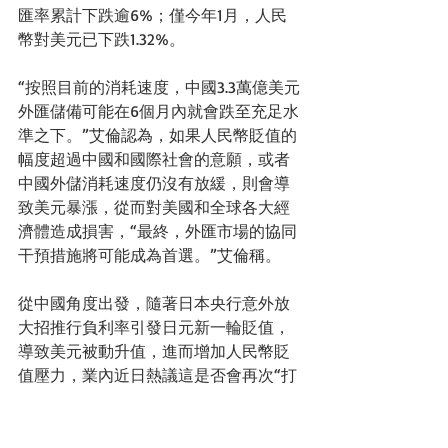
匯率累計下跌逾6%；僅今年1月，人民
幣對美元已下跌1.32%。 
“按照目前的消耗速度，中國3.3萬億美元
外匯儲備可能在6個月內就會跌至充足水
準之下。”艾倫認為，如果人民幣貶值的
幅度超過中國和國際社會的意願，或者
中國外儲消耗速度仍沒有放緩，則會導
致美元暴漲，從而對美國和全球各大經
濟體造成損害，“最終，外匯市場的協同
干預措施將可能成為首選。”艾倫稱。 
從中國角度出發，隨著日本央行意外放
大招推行負利率引發日元新一輪貶值，
導致美元被動升值，進而增加人民幣貶
值壓力，業內近日熱議這是否會再次“打
開中國央行降准降息空間”。 
對此，九州證券全球首席經濟學家、金
融四十人論壇特邀研究員鄧海清認為：