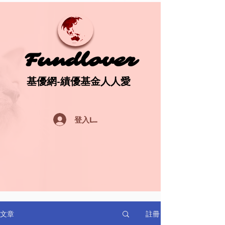
Fundlover
Fundlover
基優網-績優基金人人愛
基優網-績優基金人人愛
登入Log In
註冊
文章