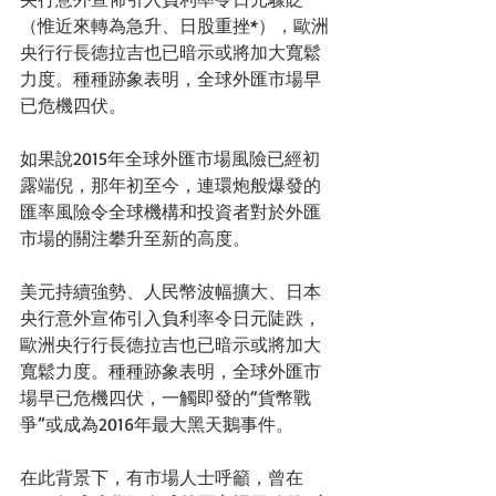
（惟近來轉為急升、日股重挫*），歐洲
央行行長德拉吉也已暗示或將加大寬鬆
力度。種種跡象表明，全球外匯市場早
已危機四伏。 
如果說2015年全球外匯市場風險已經初
露端倪，那年初至今，連環炮般爆發的
匯率風險令全球機構和投資者對於外匯
市場的關注攀升至新的高度。 
美元持續強勢、人民幣波幅擴大、日本
央行意外宣佈引入負利率令日元陡跌，
歐洲央行行長德拉吉也已暗示或將加大
寬鬆力度。種種跡象表明，全球外匯市
場早已危機四伏，一觸即發的“貨幣戰
爭”或成為2016年最大黑天鵝事件。 
在此背景下，有市場人士呼籲，曾在