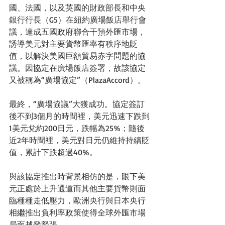
國、法國，以及英國的財政部長和中央
銀行行長（G5）在紐約廣場飯店舉行會
議，達成五國政府聯合干預外匯市場，
誘導美元對主要貨幣匯率有秩序地貶
值，以解決美國巨額貿易赤字問題的協
議。因協定在廣場飯店簽署，故該協定
又被稱為“廣場協定”（PlazaAccord）。 
最終，“廣場協議”大獲成功。協定簽訂
後不到3個月的時間裡，美元迅速下跌到
1美元兌約200日元，跌幅為25%；隨後
近2年時間裡，美元對日元仍維持持續貶
值，累計下跌超過40%。 
與該協定推出時背景相仿的是，眼下美
元正處於上升通道而其他主要貨幣則面
臨種種走低壓力，歐洲央行與日本央行
相繼推出負利率政策使得全球外匯市場
局面越發緊張。 