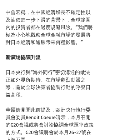
中曾宏稱，在中國經濟增長不確定性以
及油價進一步下滑的背景下，全球範圍
內的投資者都在過度規避風險。“我們將
極為小心地觀察全球金融市場的發展將
對日本經濟和通脹帶來何種影響。” 
新廣場協議升溫
日本央行與“海外同行”密切溝通的做法
正如外界所期待。在市場劇烈動盪之
際，關於全球決策者協調行動的呼聲日
益高漲。 
華爾街見聞此前提及，歐洲央行執行委
員會委員Benoit Coeure暗示，本月召開
的G20會議或將會討論協調全球匯率政策
的方式。G20會議將會於本月26-27號在
上海召開。 