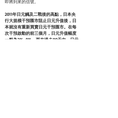
即將到來的信號。 
2011年日元觸及二戰後的高點，日本央
行大規模干預匯市阻止日元升值後，日
本就沒有重新買賣日元干預匯市。在每
次干預啟動的前三個月，日元升值幅度
一般為2%~9%，而在過去90天內，日元
已經升值了9.1%。
Canadian Imperial Bank of Commerce外
匯策略負責人Jeremy Stretch稱，近期官
方發出大量信號，表明日元升值過多。
“我認為110可能是啟動干預的臨界水
準。” 
#央行
#新聞點評
#華爾街見聞
#日本央
行
#日圓
#新廣場協議
新聞點評