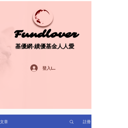
Fundlover
Fundlover
基優網-績優基金人人愛
基優網-績優基金人人愛
登入Log In
註冊
文章