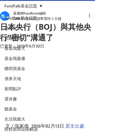
FundTalk基金話題
基優網Fundlover編輯
FundTalk基金話題
2016年2月13日
讀畢需時 2 分鐘
日本央行（BOJ）與其他央
話基金
行“密切”溝通了
前瞻回顧
已更新：
2019年6月30日
基金我最大
基金我最優
聰明買基金
債券天地
新聞點評
退休趣
聽基金
生活我最大
文 / 張家偉  2016年02月13日 
原文出處
財經新聞這樣解讀