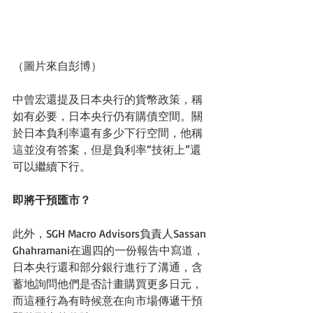
（圖片來自彭博） 
中曾宏還提及日本央行的貨幣政策，稱
如有必要，日本央行仍有購債空間。關
於日本負利率還有多少下行空間，他稱
這並沒有答案，但是負利率“技術上”還
可以繼續下行。 
即將干預匯市？
此外，SGH Macro Advisors負責人Sassan 
Ghahramani在週四的一份報告中寫道，
日本央行還和部分銀行進行了溝通，含
蓄地詢問他們是否計畫購買更多日元，
而這種行為有時候意在向市場傳遞干預