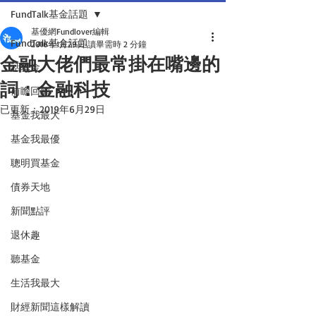
FundTalk基金話題
基優網Fundlover編輯
FundTalk基金話題
2016年1月29日
讀畢需時 2 分鐘
金融大佬們最常掛在嘴邊的
話基金
詞：金融科技
前瞻回顧
已更新：
2019年6月29日
基金我最大
基金我最優
聰明買基金
債券天地
新聞點評
退休趣
聽基金
生活我最大
財經新聞這樣解讀