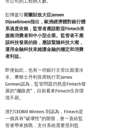
市公司的工程師人數。 
彭博援引
荷蘭財政大臣Jeroen 
Dijsselbloem指出，歐洲經濟體對銀行體
系過度依賴，監管者應該歡迎Fintech來
服務消費者和中小型企業。監管者不應
該科技發展的路，應該緊隨科技大潮，
運用金融科技來維護金融的穩定和消費
者利益。
即便如此，也有一些銀行主管出面潑冷
水。摩根士丹利首席執行官James 
Gorman認為，監管問題仍然是Fintech發
展的“攔路虎”，目前看來Fintech生存環
境不易。 
渣打CEOBill Winters 則認為，Fintech是
一個具有“破壞性”的開發，會一直給監
管者帶來挑戰，支付系統需要受到監