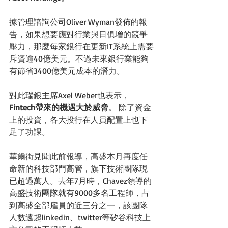
據管理諮詢公司Oliver Wyman發佈的報
告，如果想要應對行業與日俱增的競爭
壓力，那麼每家銀行在更新IT系統上需要
斥資逾40億美元。不過未來銀行業能夠
有節省3400億美元成本的潛力。 
對此瑞銀主席Axel Weber也表示，
Fintech帶來的機遇大於威脅
。 除了資金
上的投資，各大投行在人員配置上也下
足了功課。 
華爾街見聞此前報導，高盛本月再度任
命新的科技部門高管，旗下技術團隊現
已超過萬人。去年7月時，Chavez領導的
高盛技術團隊就有9000多名工程師，占
到高盛全部雇員的近三分之一，該團隊
人數遠超linkedin、twitter等矽谷科技上