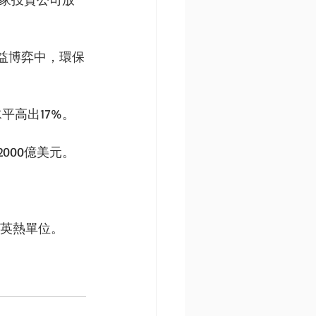
利益博弈中，環保
高出17%。 
00億美元。 
英熱單位。 