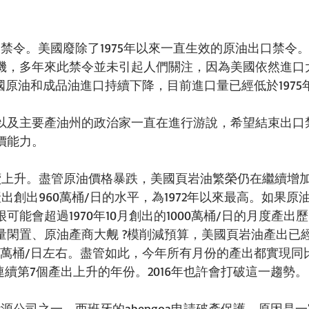
禁令。美國廢除了1975年以來一直生效的原油出口禁令
機，多年來此禁令並未引起人們關注，因為美國依然進口
國原油和成品油進口持續下降，目前進口量已經低於1975
以及主要產油州的政治家一直在進行游說，希望結束出口
價能力。 
續上升。盡管原油價格暴跌，美國頁岩油繁榮仍在繼續增
出創出960萬桶/日的水平，為1972年以來最高。如果原
可能會超過1970年10月創出的1000萬桶/日的月度產出
量閑置、原油產商大觍 ?模削減預算，美國頁岩油產出已
10萬桶/日左右。盡管如此，今年所有月份的產出都實現同
國連續第7個產出上升的年份。2016年也許會打破這一趨勢。
源公司之一、西班牙的abengoa申請破產保護，原因是