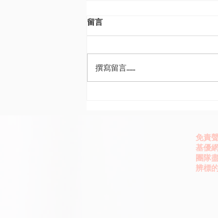
留言
撰寫留言......
集保和基富通預做TISA準備
市場共推
免責
基優網
團隊
辨標