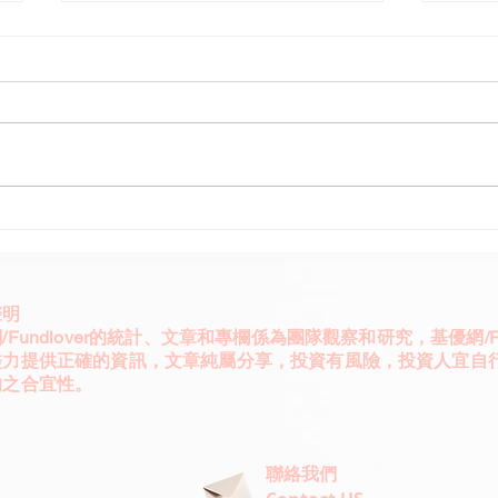
聯合國SDGs影響力投資規模
日股「
1.2 兆美元
值浮
聲明
/Fundlover的統計、文章和專欄係為團隊觀察和研究，基優網/Fun
盡力提供正確的資訊，文章純屬分享，投資有風險，投資人宜自
的之合宜性。
聯絡我們