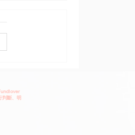
十年一遇」創高 基金價
現
dlover
行判斷、明