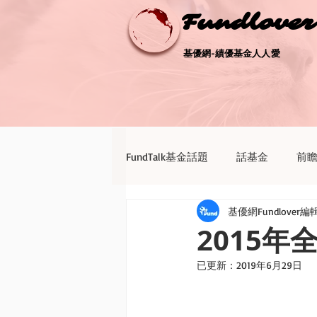
Fundlove
Fundlove
基優網-績優基金人人愛
基優網-績優基金人人愛
FundTalk基金話題
話基金
前
基優網Fundlover編
債券天地
新聞點評
退休
2015年
已更新：
2019年6月29日