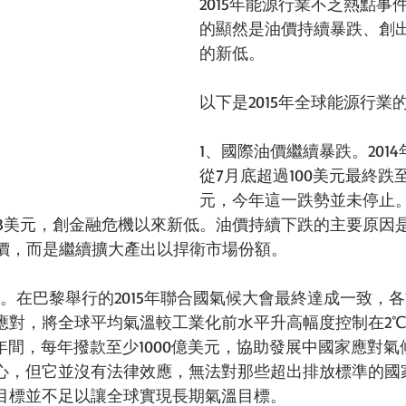
2015年能源行業不乏熱點事
的顯然是油價持續暴跌、創
的新低。 
以下是2015年全球能源行業的
1、國際油價繼續暴跌。2014
從7月底超過100美元最終跌
元，今年這一跌勢並未停止。
4.53美元，創金融危機以來新低。油價持續下跌的主要原因
保價，而是繼續擴大產出以捍衛市場份額。 
。在巴黎舉行的2015年聯合國氣候大會最終達成一致，
應對，將全球平均氣溫較工業化前水平升高幅度控制在2
025年間，每年撥款至少1000億美元，協助發展中國家應對
心，但它並沒有法律效應，無法對那些超出排放標準的國
目標並不足以讓全球實現長期氣溫目標。 