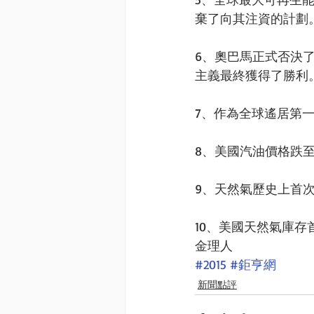
棄了向其注資的計劃。
6、奧巴馬正式否決了美
主義最終獲得了勝利。
7、作為全球遙居第一
8、美國汽油價格跌至
9、天然氣歷史上首
10、美國天然氣庫存
金理人
#2015
#鉅亨網
新聞點評