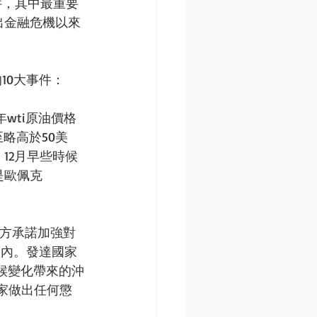
件，其中最重要
出金融危機以來
10大事件： 
年wti原油價格
至略高於50美
12月早些時候
是歐佩克
各方承諾加強對
℃內。發達國家
氣候變化帶來的沖
家做出任何懲