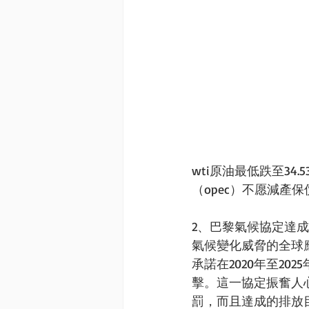
wti原油最低跌至3
（opec）不愿減產
2、巴黎氣候協定達成
氣候變化威脅的全球
承諾在2020年至2
擊。這一協定振奮人
罰，而且達成的排放