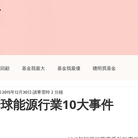
r
r
瞻回顧
基金我最大
基金我最優
聰明買基金
輯
2015年12月30日
讀畢需時 2 分鐘
趣
聽基金
生活我最大
財經新聞這樣解讀
全球能源行業10大事件