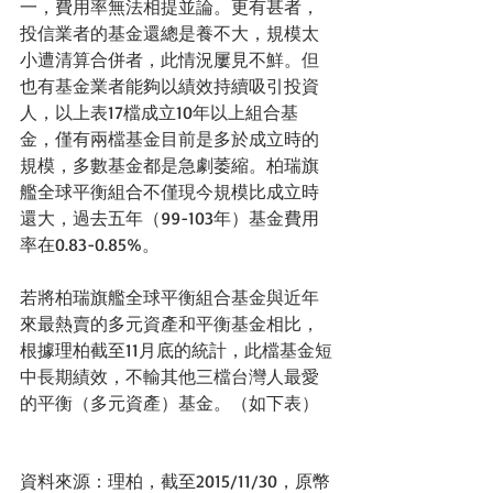
一，費用率無法相提並論。更有甚者，
投信業者的基金還總是養不大，規模太
小遭清算合併者，此情況屢見不鮮。但
也有基金業者能夠以績效持續吸引投資
人，以上表17檔成立10年以上組合基
金，僅有兩檔基金目前是多於成立時的
規模，多數基金都是急劇萎縮。柏瑞旗
艦全球平衡組合不僅現今規模比成立時
還大，過去五年（99-103年）基金費用
率在0.83-0.85%。
若將柏瑞旗艦全球平衡組合基金與近年
來最熱賣的多元資產和平衡基金相比，
根據理柏截至11月底的統計，此檔基金短
中長期績效，不輸其他三檔台灣人最愛
的平衡（多元資產）基金。（如下表）
資料來源：理柏，截至2015/11/30，原幣