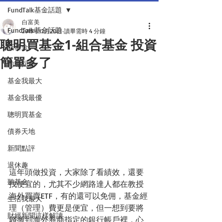
FundTalk基金話題
白富美
FundTalk基金話題
2015年12月20日
讀畢需時 4 分鐘
聰明買基金1-組合基金 投資
話基金
簡單多了
前瞻回顧
基金我最大
基金我最優
聰明買基金
債券天地
新聞點評
退休趣
這年頭做投資，大家除了看績效，還要
聽基金
找便宜的，尤其不少網路達人都在教授
海外買賣ETF，有的還可以免佣，基金經
生活我最大
理（管理）費更是便宜，但一想到要將
財經新聞這樣解讀
錢搬到海外券商指定的銀行帳戶裡，心