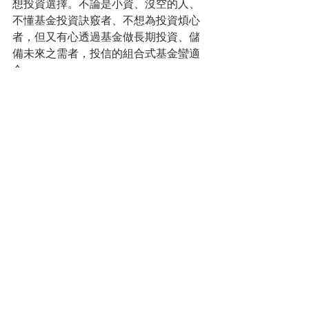
想投資選擇。不論是小資、沒空的人、
不懂基金投資訣竅者、不想為投資煩心
者，但又有心透過基金做長期投資、儲
備未來之需者，投信的組合式基金蠻適
合。
更重要的是這類組合基金透明度，比保
險業者的類全球保單高，隨時上網還可
以查基金淨值和基金投資組合，有問題
還可以直接打電話給投信的0800…，更
重要的是費用率上可 比買保險類全委保
單（這種保險組合基金，經理費都是1%
以上）還便宜。
投資要化繁為簡，組合基金，對許多人
是比較簡單的，值此類全委保單（保險
組合基金）熱賣之際，也提醒大家─投信
也有一些便宜可以做長期投資的組合基
金。
（待續）