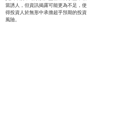
當誘人，但資訊揭露可能更為不足，使
得投資人於無形中承擔超乎預期的投資
風險。
投資成本
晨星的固定讀者，應已想到最後一個檢
視要點：高投資成本。不管投資人的投
資組合表現如何，較高的投資成本勢必
會侵蝕投資報酬。債券型基金若出現高
投資成本，基本上已甚為可疑。投資人
可依據扣除所有費用之後的投資報酬表
現，做出正確的投資決定。經理人若必
須承擔較高的費用比，通常也必須承受
較高的操盤壓力，因為相較於其他經理
人，他們已先輸在起跑點上了。落後的
經理人為了跟上腳步，他們也不得不承
擔更多風險，來獲取報酬。