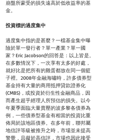
崩盤所蒙受的損失遠高於低收益率的基
金。
投資標的過度集中
過度集中指的是甚麼？一檔基金集中曝
險於單一發行者？單一產業？單一國
家？Eric Jacobson的回答是：以上皆是。
在多數情況下，一次享有太多的好處，
就好比是把所有的雞蛋都放在同一個籃
子裡。2008年金融海嘯時，許多債券型
基金持有大量的商用抵押貸款證券化
(CMBS)，或投資於衍生性金融商品，因
而產生超乎經理人所預估的損失。以今
年夏季面臨大量賣壓的波多黎各債券為
例，一些債券型基金有相當的投資比重
佈局於該地區債券。在多年前，聯邦屬
地信評等級被推升之時，市場並未提高
警覺，且礙於高信評，市場也因此接受