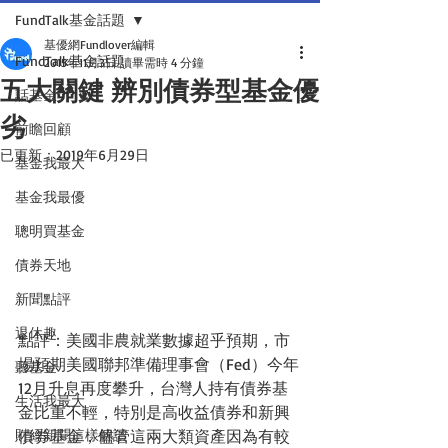
FundTalk基金話題
基優網Fundlover編輯
FundTalk基金話題
2015年11月3日
讀畢需時 4 分鐘
五大關鍵 辨別債券型基金優
話基金
劣
前瞻回顧
已更新：
2019年6月29日
基金我最大
基金我最優
聰明買基金
債券天地
新聞點評
退休趣
點評：美國非農就業數據超乎預期，市
場預期美國聯邦準備理事會（Fed）今年
聽基金
12月升息再度攀升，台灣人持有債券基
生活我最大
金比重不輕，特別是高收益債券和新興
財經新聞這樣解讀
債券基金，儘管這兩大類資產因為有較