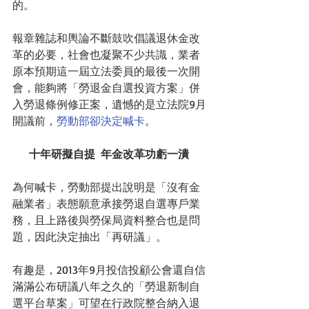
的。 
報章雜誌和輿論不斷鼓吹倡議退休金改
革的必要，社會也凝聚不少共識，業者
原本預期這一屆立法委員的最後一次開
會，能夠將「勞退金自選投資方案」併
入勞退條例修正案，遺憾的是立法院9月
開議前，
勞動部卻決定喊卡
。 
十年研擬自提  年金改革功虧一潰
為何喊卡，勞動部提出說明是「沒有金
融業者」表態願意承接勞退自選專戶業
務，且上路後與勞保局資料整合也是問
題，因此決定抽出「再研議」。 
有趣是，2013年9月投信投顧公會還自信
滿滿公布研議八年之久的「勞退新制自
選平台草案」可望在行政院整合納入退