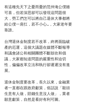
有這種先天下之憂而憂的范仲淹公僕雖
可喜，但若深思卻可以發現這問題很
大，勞工們怎可以將自己退休大事都將
給公僕一肩扛，若不小心…，大家老年要
靠誰。 
台灣退休金制度若不改革，終將面臨破
產的厄運，這個大議題在媒體不斷報導
和議會諸公和相關團體不斷鼓吹和倡
議，大家都知道問題的嚴重性和迫切
性，偏偏改革立法和執行卻遲遲沒有進
展。 
退休金制度要改革，長久以來，金融業
者一直都在跟政府獻策，俗話說「殺頭
生意有人做，賠錢生意沒人做」，業者
願意獻策，自然是看好有利可圖。 