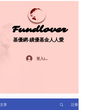
Fundlover
Fundlover
基優網-績優基金人人愛
基優網-績優基金人人愛
登入Log In
註冊
文章