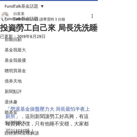
FundTalk基金話題
白富美
FundTalk基金話題
2015年10月27日
讀畢需時 3 分鐘
投資勞工自己來 局長洗洗睡
話基金
已更新：
2019年6月29日
前瞻回顧
基金我最大
基金我最優
聰明買基金
債券天地
新聞點評
退休趣
「
勞退基金操盤壓力大 局長最怕半夜上
聽基金
廁所
」，這則新聞讓勞工好高興，有這
生活我最大
種賮責公僕，只有他睡不安穩，大家都
可以好好睡！ 
財經新聞這樣解讀