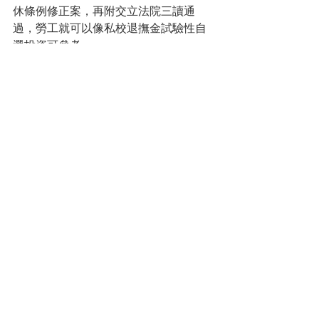
休條例修正案，再附交立法院三讀通
過，勞工就可以像私校退撫金試驗性自
選投資可參考。 
結果，官大學問大，基金業者一副「我
們準備好了」，但勞動部卻說金融業者
不願承接，基金業者原本靜待鳴槍、全
力衝刺，但遭勞動部喊卡，基金業者如
喪志的鬥雞。 
這一年600-1500億商機，說沒有金融業
者願意承接，很不可思議！到底是金融
業者沒有準備好，還是業界利益沒有喬
好，抑或政府另有想法，不論答案是那
一種，想要自提退休金投資的勞工只能
再等一等，勞動部執掌退休金的官員每
晚也要為全體勞工多擔待、傷心傷神。 
#退休金改革
#為何投資基金