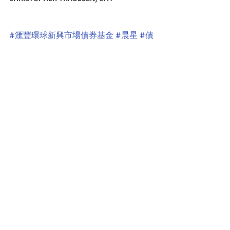
#滙豐環球新興市場債券基金
#晨星
#債
券天地
#晨星基金獎
#2015晨星基金獎
話基金
基金我最大
最新文章
查看全部