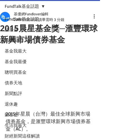
FundTalk基金話題
基優網Fundlover編輯
FundTalk基金話題
2015年3月13日
讀畢需時 3 分鐘
2015晨星基金獎─滙豐環球
話基金
新興市場債券基金
前瞻回顧
基金我最大
基金我最優
聰明買基金
債券天地
新聞點評
退休趣
2015年星晨（台灣）最佳全球新興市場
聽基金
債券基金，是滙豐環球新興市場債券基
生活我最大
金（AC）。
財經新聞這樣解讀