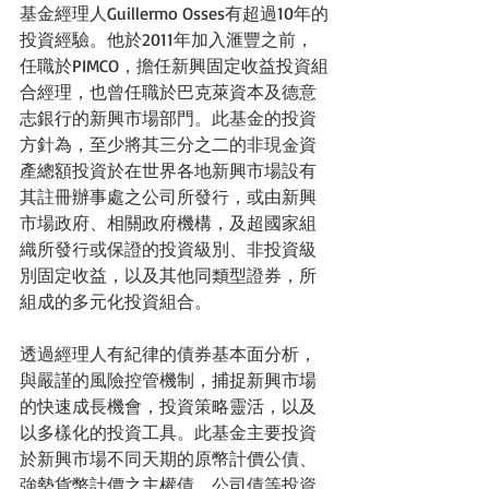
基金經理人Guillermo Osses有超過10年的
投資經驗。他於2011年加入滙豐之前，
任職於PIMCO，擔任新興固定收益投資組
合經理，也曾任職於巴克萊資本及德意
志銀行的新興市場部門。此基金的投資
方針為，至少將其三分之二的非現金資
產總額投資於在世界各地新興市場設有
其註冊辦事處之公司所發行，或由新興
市場政府、相關政府機構，及超國家組
織所發行或保證的投資級別、非投資級
別固定收益，以及其他同類型證券，所
組成的多元化投資組合。
透過經理人有紀律的債券基本面分析，
與嚴謹的風險控管機制，捕捉新興市場
的快速成長機會，投資策略靈活，以及
以多樣化的投資工具。此基金主要投資
於新興市場不同天期的原幣計價公債、
強勢貨幣計價之主權債、公司債等投資