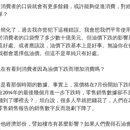
下跌，消費者的口袋就會有更多餘錢，或許能夠促進消費，對
單？
是過份簡化了，過去我亦曾犯下這種錯誤。我會想我們平常使
於消費者的口袋慳了多少數十億美元。但油價下跌的影響
這好處。或者應該說，油價下跌基本上是好事。無論你在
我都會選擇低油價。但這不是單純只有好處。
我們現在有看到消費者因為油價下跌而增加消費嗎？
決於你是看那個時期的數據。事實上，當價格在7月份開始下
在2014年的最後幾個月進一步下跌時，零售銷售數據卻不
錢到了哪裡去？」坦白說，很多人早就把錢花了，人們在20
零售銷售報告的銷售數字反而急劇下降了。
格對其他經濟部份，譬如樓市有甚麼影響？如果人們覺得石油