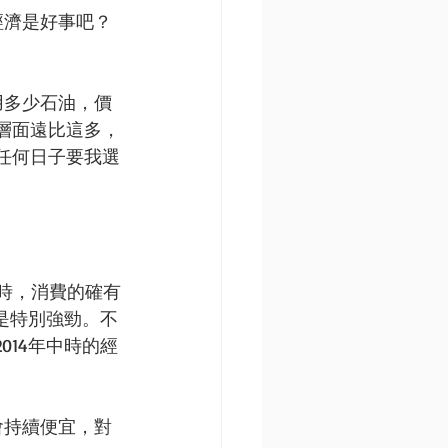
經濟是好事吧？
用多少石油，價
層面遠比這多，
任何日子要我選
跌時，消費的確有
是特別強勁。不
14年中時的經
會持續便宜，對