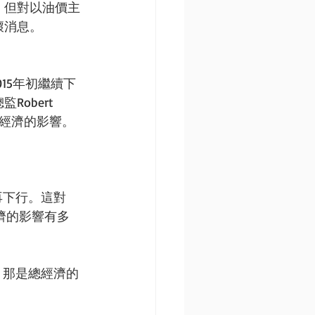
，但對以油價主
壞消息。
2015年初繼續下
obert 
國經濟的影響。
再下行。這對
濟的影響有多
等，那是總經濟的