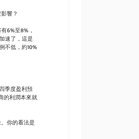
麼影響？
有6%至8%，
微加速了，這是
例不低，約10%
？
第四季度盈利預
商的利潤本來就
象。你的看法是