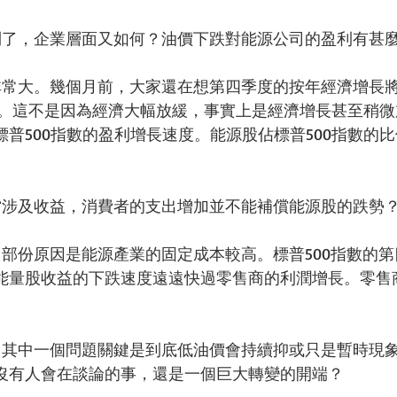
節快到了，企業層面又如何？油價下跌對能源公司的盈利有甚
應該非常大。幾個月前，大家還在想第四季度的按年經濟增長將
%。這不是因為經濟大幅放緩，事實上是經濟增長甚至稍
普500指數的盈利增長速度。能源股佔標普500指數的比
說，當涉及收益，消費者的支出增加並不能補償能源股的跌勢
。當中部份原因是能源產業的固定成本較高。標普500指數的
能量股收益的下跌速度遠遠快過零售商的利潤增長。零售
提到，其中一個問題關鍵是到底低油價會持續抑或只是暫時現
沒有人會在談論的事，還是一個巨大轉變的開端？