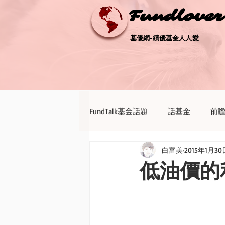
Fundlove
Fundlove
基優網-績優基金人人愛
基優網-績優基金人人愛
FundTalk基金話題
話基金
前
白富美
2015年1月30
債券天地
新聞點評
退休
低油價的