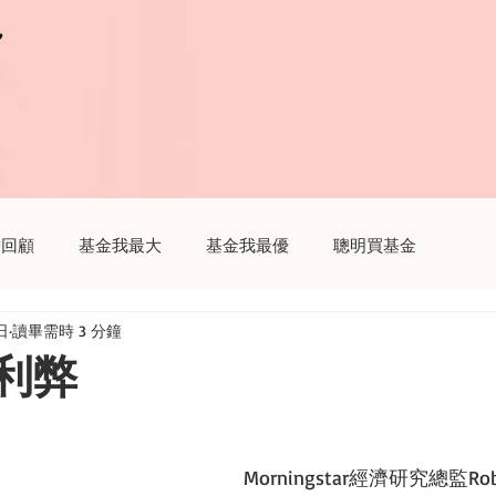
r
r
瞻回顧
基金我最大
基金我最優
聰明買基金
日
讀畢需時 3 分鐘
趣
聽基金
生活我最大
財經新聞這樣解讀
利弊
Morningstar經濟研究總監Robe